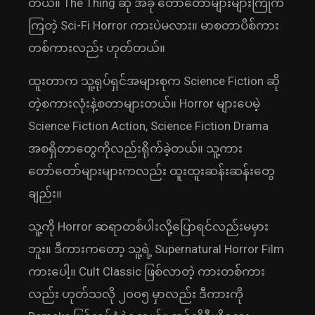
တယ်။ The Thing ဆို အခု တော်တော်များများကြိုက်
ကြတဲ့ Sci-Fi Horror ကားပဲမလား။ မာစတာပိစ်ကား
တစ်ကားလည်း ဟုတ်တယ်။
ထူးတာက သူ့ရုပ်ရှင်အများစုက Science Fiction ဆို
တဲ့စကားလုံးနဲ့စတာများတယ်။ Horror များပေမဲ့
Science Fiction Action, Science Fiction Drama
အစရှိတာတွေကိုလည်းရိုက်ခဲ့တယ်။ သူ့ကား
တော်တော်များများကလည်း ထူးထူးဆန်းဆန်းတွေ
ချည်း။
သူ့ကို Horror ဆရာတစ်ပါးလို့ပြောရင်လည်းမမှား
ဘူး။ ဒီကားကတော့ သူ့ရဲ့ Supernatural Horror Film
ကားပေါ့။ Cult Classic ဖြစ်လာတဲ့ ကားတစ်ကား
လည်း ဟုတ်သလို ၂၀၀၅ မှာလည်း ဒီကားကို