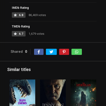
IMDb Rating
6.8
86,469 votes
TMDb Rating
6.7
1,679 votes
Shared
0
Similar titles