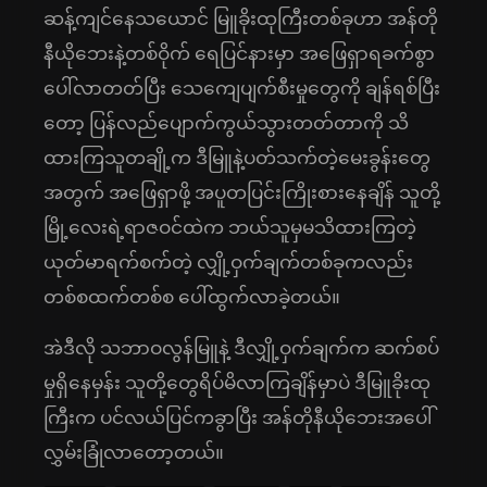
ဆန့်ကျင်နေသယောင် မြူခိုးထုကြီးတစ်ခုဟာ အန်တို
နီယိုဘေးနဲ့တစ်ဝိုက် ရေပြင်နားမှာ အဖြေရှာရခက်စွာ
ပေါ်လာတတ်ပြီး သေကျေပျက်စီးမှုတွေကို ချန်ရစ်ပြီး
တော့ ပြန်လည်ပျောက်ကွယ်သွားတတ်တာကို သိ
ထားကြသူတချို့က ဒီမြူနဲ့ပတ်သက်တဲ့မေးခွန်းတွေ
အတွက် အဖြေရှာဖို့ အပူတပြင်းကြိုးစားနေချိန် သူတို့
မြို့လေးရဲ့ရာဇဝင်ထဲက ဘယ်သူမှမသိထားကြတဲ့
ယုတ်မာရက်စက်တဲ့ လျှို့ဝှက်ချက်တစ်ခုကလည်း
တစ်စထက်တစ်စ ပေါ်ထွက်လာခဲ့တယ်။
အဲဒီလို သဘာဝလွန်မြူနဲ့ ဒီလျှို့ဝှက်ချက်က ဆက်စပ်
မှုရှိနေမှန်း သူတို့တွေရိပ်မိလာကြချိန်မှာပဲ ဒီမြူခိုးထု
ကြီးက ပင်လယ်ပြင်ကခွာပြီး အန်တိုနီယိုဘေးအပေါ်
လွှမ်းခြုံလာတော့တယ်။