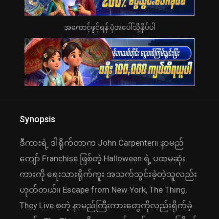
အကောင့်ဖွင့်ရန် ပုံအပေါ်သို့နှိပ်ပါ
Synopsis
ဒီကားရဲ့ ဒါရိုက်တာက John Carpenter။ နာမည်
ကျော် Franchise ဖြစ်တဲ့ Halloween ရဲ့ ပထမဆုံး
ကားကို ရေးသားရိုက်ကူး အသက်သွင်းခဲ့တဲ့သူလည်း
ဟုတ်တယ်။ Escape from New York, The Thing,
They Live စတဲ့ နာမည်ကြီးကားတွေကိုလည်းရိုက်ခဲ့