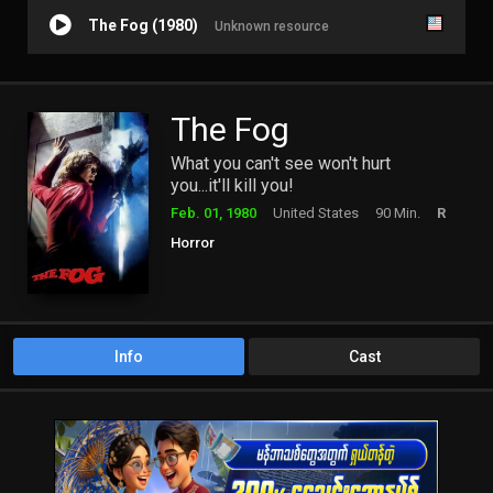
The Fog (1980)
Unknown resource
The Fog
What you can't see won't hurt
you...it'll kill you!
Feb. 01, 1980
United States
90 Min.
R
Horror
Info
Cast