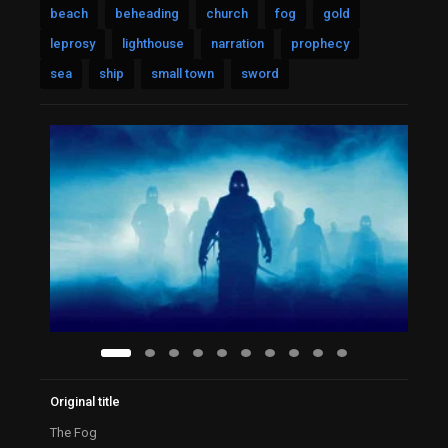
beach
beheading
church
fog
gold
leprosy
lighthouse
narration
prophecy
sea
ship
small town
sword
Original title
The Fog