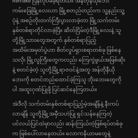
Remake ပြန်လုပ်ခံခဲ့ရတယ်။ အန်တိုနီယိုဘေး
ကမ်းခြေမြို့လေးဟာ မြို့စတည်တည်းက သူ့နည်းသူ့
ပုံနဲ့ အစဉ်တိုးတက်ကြီးပွားလာခဲ့တာ မြို့သက်တမ်း
နှစ်တစ်ရာတိုင်လာခဲ့ပြီ။ ဆိတ်ငြိမ်တဲ့ဒီမြို့လေးနဲ့ သူ
တို့မြို့သားတွေအတွက် နှစ်တစ်ရာပြည့်
အထိမ်းအမှတ်ပွဲဟာ စိတ်လှုပ်ရှားစရာတစ်ခု ဖြစ်နေ
သလို၊ မြို့လူကြီးတွေကလည်း ကြေကွဲဖွယ်အဖြစ်ဆိုး
နဲ့ စတင်ခဲ့တဲ့ သူတို့မြို့ရာဇဝင်နဲ့အတူ အန်တိုနီယို
ဘေးကို စတင်တည်ထောင်ခဲ့ကြသူ ဘိုးဘေးတွေကို
ပါ အထူးဂုဏ်ပြုဖို့ ပြင်ဆင်နေကြတယ်။
အဲဒီလို သက်တမ်းနှစ်တစ်ရာပြည့်မဲ့အချိန်နဲ့ နီးကပ်
လာချိန် သူတို့မြို့အမှီသဟဲပြု ရှင်သန်နေကြတဲ့
ပင်လယ်ပြင်ထဲမှာလည်း ဆန်းကြယ်တဲ့ဖြစ်ရပ်တစ်ခု
က ဖြစ်ပေါ်လာနေတယ်။ လောကနိယာမတွေနဲ့