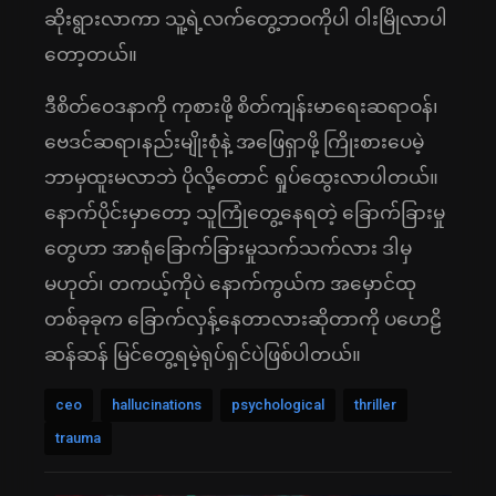
ဆိုးရွားလာကာ သူ့ရဲ့လက်တွေ့ဘဝကိုပါ ဝါးမြိုလာပါ
တော့တယ်။
ဒီစိတ်ဝေဒနာကို ကုစားဖို့ စိတ်ကျန်းမာရေးဆရာဝန်၊
ဗေဒင်ဆရာ၊နည်းမျိုးစုံနဲ့ အဖြေရှာဖို့ ကြိုးစားပေမဲ့
ဘာမှထူးမလာဘဲ ပိုလို့တောင် ရှုပ်ထွေးလာပါတယ်။
နောက်ပိုင်းမှာတော့ သူကြုံတွေ့နေရတဲ့ ခြောက်ခြားမှု
တွေဟာ အာရုံခြောက်ခြားမှုသက်သက်လား ဒါမှ
မဟုတ်၊ တကယ့်ကိုပဲ နောက်ကွယ်က အမှောင်ထု
တစ်ခုခုက ခြောက်လှန့်နေတာလားဆိုတာကို ပဟေဠိ
ဆန်ဆန် မြင်တွေ့ရမဲ့ရုပ်ရှင်ပဲဖြစ်ပါတယ်။
ceo
hallucinations
psychological
thriller
trauma