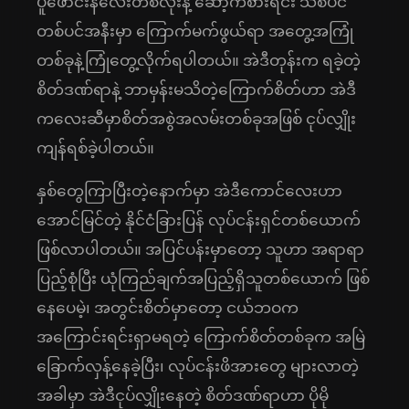
ပူဖောင်းနီလေးတစ်လုံးနဲ့ ဆော့ကစားရင်း သစ်ပင်
တစ်ပင်အနီးမှာ ကြောက်မက်ဖွယ်ရာ အတွေ့အကြုံ
တစ်ခုနဲ့ကြုံတွေ့လိုက်ရပါတယ်။ အဲဒီတုန်းက ရခဲ့တဲ့
စိတ်ဒဏ်ရာနဲ့ ဘာမှန်းမသိတဲ့ကြောက်စိတ်ဟာ အဲဒီ
ကလေးဆီမှာစိတ်အစွဲအလမ်းတစ်ခုအဖြစ် ငုပ်လျှိုး
ကျန်ရစ်ခဲ့ပါတယ်။
နှစ်တွေကြာပြီးတဲ့နောက်မှာ အဲဒီကောင်လေးဟာ
အောင်မြင်တဲ့ နိုင်ငံခြားပြန် လုပ်ငန်းရှင်တစ်ယောက်
ဖြစ်လာပါတယ်။ အပြင်ပန်းမှာတော့ သူဟာ အရာရာ
ပြည့်စုံပြီး ယုံကြည်ချက်အပြည့်ရှိသူတစ်ယောက် ဖြစ်
နေပေမဲ့၊ အတွင်းစိတ်မှာတော့ ငယ်ဘဝက
အကြောင်းရင်းရှာမရတဲ့ ကြောက်စိတ်တစ်ခုက အမြဲ
ခြောက်လှန့်နေခဲ့ပြီး၊ လုပ်ငန်းဖိအားတွေ များလာတဲ့
အခါမှာ အဲဒီငုပ်လျှိုးနေတဲ့ စိတ်ဒဏ်ရာဟာ ပိုမို