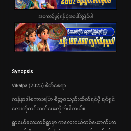
အကောင့်ဖွင့်ရန် ပုံအပေါ်သို့နှိပ်ပါ
Synopsis
Vikalpa (2025) စိတ်စေရာ
ကန်နာဒါစကားပြော စိတ္တဇသည်းထိတ်ရင်ဖို ရင်ရှင်
လေးကိုတင်ဆက်ပေးလိုက်ပါတယ်။
ရွာငယ်လေးတစ်ရွာမှာ ကလေးငယ်တစ်ယောက်ဟာ