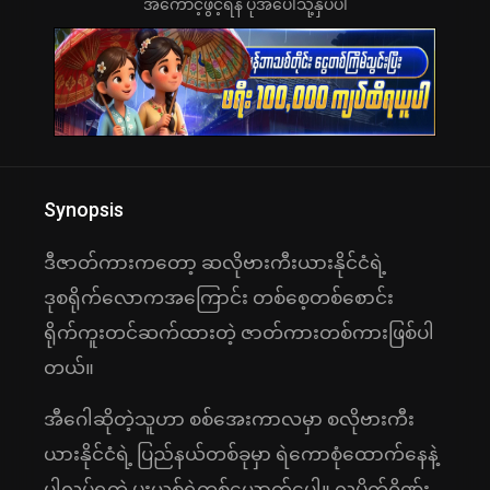
အကောင့်ဖွင့်ရန် ပုံအပေါ်သို့နှိပ်ပါ
Synopsis
ဒီဇာတ်ကားကတော့ ဆလိုဗားကီးယားနိုင်ငံရဲ့
ဒုစရိုက်လောကအကြောင်း တစ်စေ့တစ်စောင်း
ရိုက်ကူးတင်ဆက်ထားတဲ့ ဇာတ်ကားတစ်ကားဖြစ်ပါ
တယ်။
အီဂေါဆိုတဲ့သူဟာ စစ်အေးကာလမှာ စလိုဗားကီး
ယားနိုင်ငံရဲ့ ပြည်နယ်တစ်ခုမှာ ရဲကောစုံထောက်နေနဲ့
ပါလုပ်ရတဲ့ မူးယစ်ရဲတစ်ယောက်ပေါ့။ လူမိုက်ဂိုဏ်း