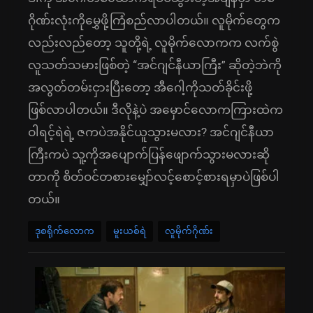
ဂိုဏ်းလုံးကိုမွှေဖို့ကြံစည်လာပါတယ်။ လူမိုက်တွေက
လည်းလည်တော့ သူတို့ရဲ့ လူမိုက်လောကက လက်စွဲ
လူသတ်သမားဖြစ်တဲ့ “အင်ဂျင်နီယာကြီး” ဆိုတဲ့ဘဲကို
အလွတ်တမ်းငှားပြီးတော့ အီဂေါ့ကိုသတ်ခိုင်းဖို့
ဖြစ်လာပါတယ်။ ဒီလိုနဲ့ပဲ အမှောင်လောကကြားထဲက
ဝါရင့်ရဲရဲ့ ဇကပဲအနိုင်ယူသွားမလား? အင်ဂျင်နီယာ
ကြီးကပဲ သူ့ကိုအပျောက်ပြန်ဖျောက်သွားမလားဆို
တာကို စိတ်ဝင်တစားမျှော်လင့်စောင့်စားရမှာပဲဖြစ်ပါ
တယ်။
ဒုစရိုက်လောက
မူးယစ်ရဲ
လူမိုက်ဂိုဏ်း