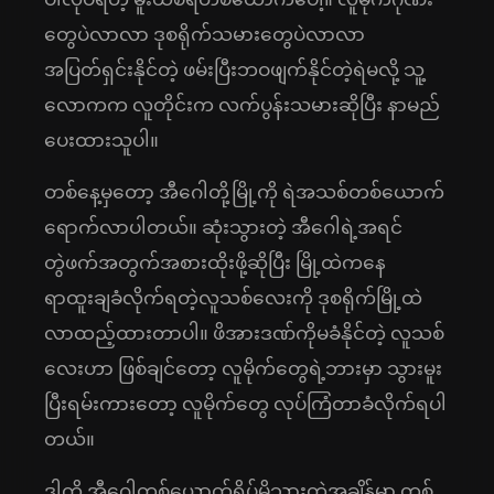
တွေပဲလာလာ ဒုစရိုက်သမားတွေပဲလာလာ
အပြတ်ရှင်းနိုင်တဲ့ ဖမ်းပြီးဘဝဖျက်နိုင်တဲ့ရဲမလို့ သူ့
လောကက လူတိုင်းက လက်ပွန်းသမားဆိုပြီး နာမည်
ပေးထားသူပါ။
တစ်နေ့မှတော့ အီဂေါတို့မြို့ကို ရဲအသစ်တစ်ယောက်
ရောက်လာပါတယ်။ ဆုံးသွားတဲ့ အီဂေါရဲ့အရင်
တွဲဖက်အတွက်အစားထိုးဖို့ဆိုပြီး မြို့ထဲကနေ
ရာထူးချခံလိုက်ရတဲ့လူသစ်လေးကို ဒုစရိုက်မြို့ထဲ
လာထည့်ထားတာပါ။ ဖိအားဒဏ်ကိုမခံနိုင်တဲ့ လူသစ်
လေးဟာ ဖြစ်ချင်တော့ လူမိုက်တွေရဲ့ဘားမှာ သွားမူး
ပြီးရမ်းကားတော့ လူမိုက်တွေ လုပ်ကြံတာခံလိုက်ရပါ
တယ်။
ဒါကို အီဂေါတစ်ယောက်ရိပ်မိသွားတဲ့အချိန်မှာ တစ်