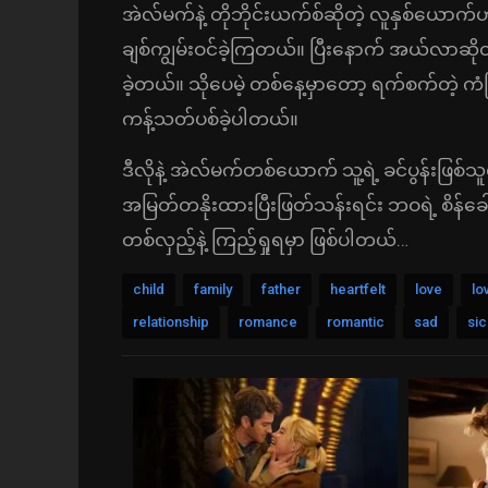
အဲလ်မက်နဲ့ တိုဘိုင်းယက်စ်ဆိုတဲ့ လူနှစ်ယောက်ဟာ
ချစ်ကျွမ်းဝင်ခဲ့ကြတယ်။ ပြီးနောက် အယ်လာဆို
ခဲ့တယ်။ သိုပေမဲ့ တစ်နေ့မှာတော့ ရက်စက်တဲ့ ကံ
ကန့်သတ်ပစ်ခဲ့ပါတယ်။
ဒီလိုနဲ့ အဲလ်မက်တစ်‌ယောက် သူ့ရဲ့ ခင်ပွန်းဖြစ
အမြတ်တနိုးထားပြီးဖြတ်သန်းရင်း ဘဝရဲ့ စိန်ခေါ်
တစ်လှည့်နဲ့ ကြည့်ရှုရမှာ ဖြစ်ပါတယ်…
child
family
father
heartfelt
love
lo
relationship
romance
romantic
sad
si