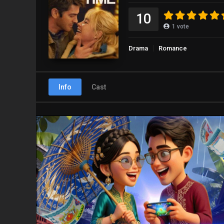
10
1
vote
Drama
Romance
Info
Cast