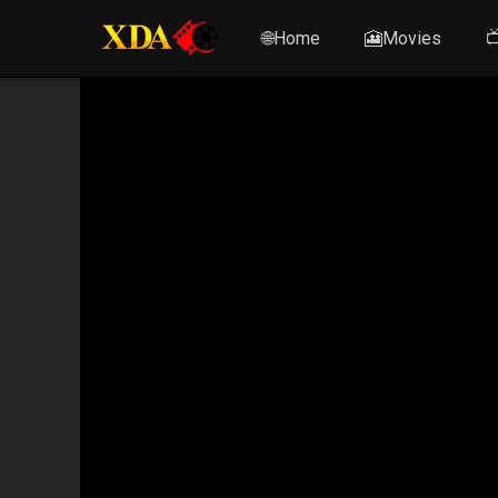
🌐Home
🎦Movies
