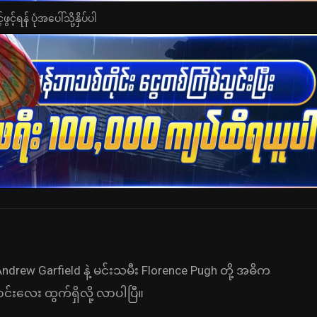
င့်ရန် ပုံအပေါ်သို့နှိပ်ပါ
w Garfield နဲ့ မင်းသမီး Florence Pugh တို့ အဓိက
းလေး ထွက်ရှိလို့ လာပါပြီ။