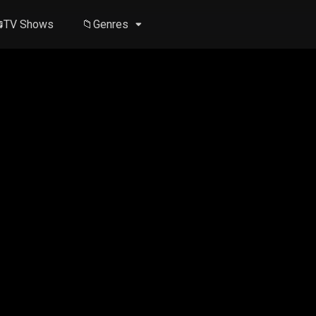
TV Shows
📁Genres