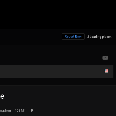
Report Error
Loading player..
me
Kingdom
108 Min.
R