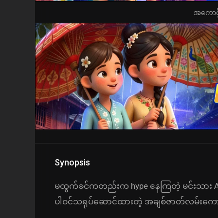
အကောင့်ဖွ
Synopsis
မထွက်ခင်ကတည်းက hype နေကြတဲ့ မင်းသား Andre
ပါဝင်သရုပ်ဆောင်ထားတဲ့ အချစ်ဇာတ်လမ်းကောင်