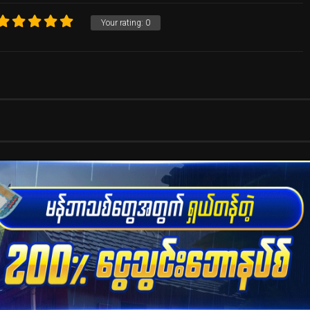
Your rating:
0