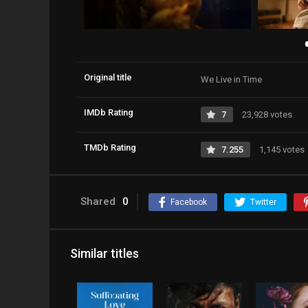
Original title
We Live in Time
IMDb Rating
7
23,928 votes
TMDb Rating
7.255
1,145 votes
Shared
0
Facebook
Twitter
Similar titles