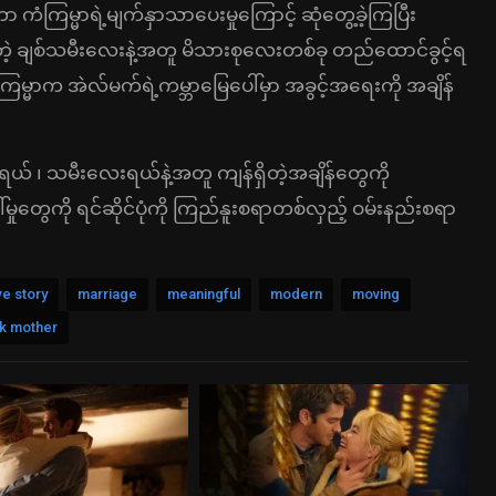
 ကံကြမ္မာရဲ့မျက်နှာသာပေးမှုကြောင့် ဆုံတွေ့ခဲ့ကြပြီး
တဲ့ ချစ်သမီးလေးနဲ့အတူ မိသားစုလေးတစ်ခု တည်ထောင်ခွင့်ရ
ကြမ္မာက အဲလ်မက်ရဲ့ကမ္ဘာမြေပေါ်မှာ အခွင့်အရေးကို အချိန်
်သူရယ် ၊ သမီးလေးရယ်နဲ့အတူ ကျန်ရှိတဲ့အချိန်တွေကို
မှုတွေကို ရင်ဆိုင်ပုံကို ကြည်နူးစရာတစ်လှည့် ဝမ်းနည်းစရာ
ve story
marriage
meaningful
modern
moving
ck mother