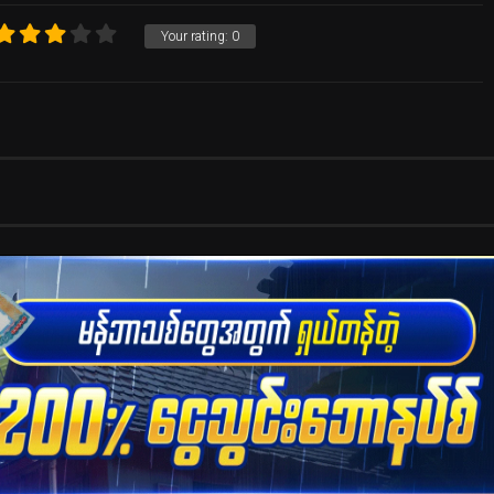
Your rating:
0