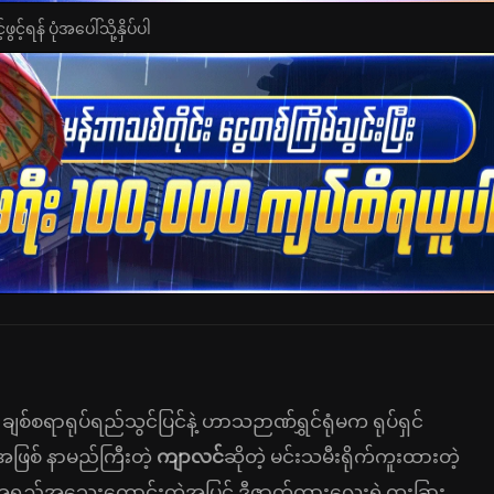
င့်ရန် ပုံအပေါ်သို့နှိပ်ပါ
 ချစ်စရာရုပ်ရည်သွင်ပြင်နဲ့ ဟာသဉာဏ်ရွှင်ရုံမက ရုပ်ရှင်
အဖြစ် နာမည်ကြီးတဲ့
ကျာလင်
ဆိုတဲ့ မင်းသမီးရိုက်ကူးထားတဲ့
အရည်အသွေးကောင်းတဲ့အပြင် ဒီဇာတ်ကားလေးရဲ့ထူးခြား