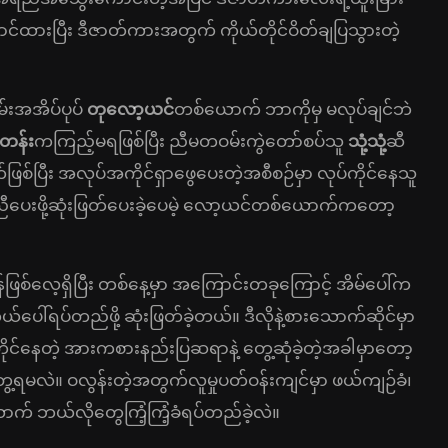
်ထားပြီး ဒီဇာတ်ကားအတွက် ကိုယ်တိုင်ဝိတ်ချပြသွားတဲ့
မ်းအအိပ်ပုပ်
တုလော့ယင်
တစ်ယောက် ဘာကိုမှ မလုပ်ချင်ဘဲ
တန်း
ကကြည့်မရဖြစ်ပြီး ညီမတဝမ်းကွဲတော်စပ်သူ
သုံ့သုံ့
ဆီ
ြစ်ပြီး အလုပ်အကိုင်ရှာဖွေပေးတဲ့အစီစဉ်မှာ လုပ်ကိုင်နေသူ
ပေးဖို့ဆုံးဖြတ်ပေးခဲ့ပေမဲ့ လော့ယင်တစ်ယောက်ကတော့
ဖြစ်လေ့ရှိပြီး တစ်နေ့မှာ အကြောင်းတခုကြောင့် အိမ်ပေါ်က
ုယ်ပေါ်ရပ်တည်ဖို့ ဆုံးဖြတ်ခဲ့တယ်။ ဒီလိုနဲ့စားသောက်ဆိုင်မှာ
ိုင်နေတဲ့ အားကစားနည်းပြဆရာနဲ့ တွေ့ဆုံခဲ့တဲ့အခါမှာတော့
တွေ့ရမလဲ။ ဝလွန်းတဲ့အတွက်လူမှုပတ်ဝန်းကျင်မှာ ဖယ်ကျဉ်ခံ၊
က် ဘယ်လိုတွေကြံ့ကြံ့ခံရပ်တည်ခဲ့လဲ။