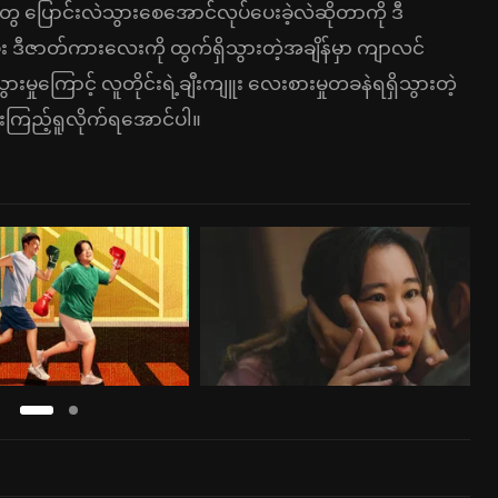
ြောင်းလဲသွားစေအောင်လုပ်ပေးခဲ့လဲဆိုတာကို ဒီ
း ဒီဇာတ်ကားလေးကို ထွက်ရှိသွားတဲ့အချိန်မှာ ကျာလင်
ားမှုကြောင့် လူတိုင်းရဲ့ချီးကျူး လေးစားမှုတခနဲရရှိသွားတဲ့
ြည့်ရူလိုက်ရအောင်ပါ။