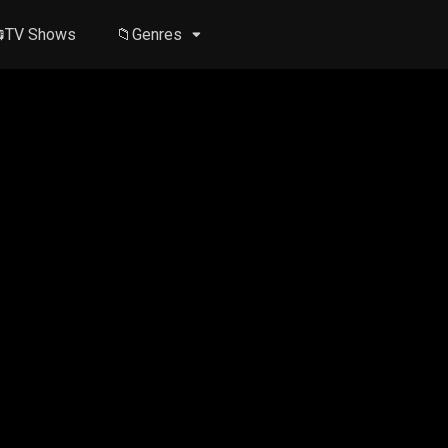
TV Shows
📁Genres