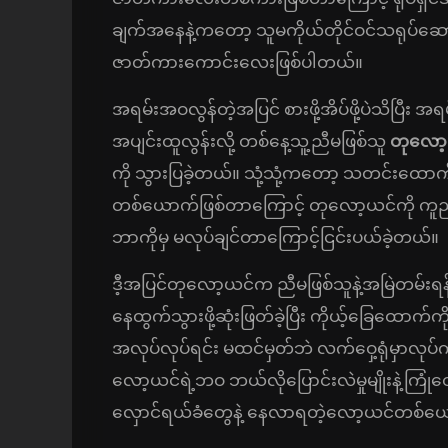
ချက်အနေနဲ့ကတော့ သူမကိုယ်တိုင်ဝင်သရုပ်ဆောင
ဇာတ်ကားကောင်းလေးဖြစ်ပါတယ်။
အရမ်းအဝလွန်တဲ့အပြင် စားဖို့အိပ်ဖို့ပဲသိပြီး အရ
အပျင်းထူလွန်းလို့ တစ်နေ့သူ့ညီမဖြစ်သူ
တုလော့
ကို သွားပြခဲ့တယ်။ သုံ့သုံ့ကတော့ သတင်းထောက်ဖ
တစ်ယောက်ဖြစ်တာကြောင့် တုလော့ယင်ကို ကူညီ
ဘာကိုမှ မလုပ်ချင်တာကြောင့်ငြင်းပယ်ခဲ့တယ်။
ဒီ့အပြင်တုလော့ယင်က ညီမဖြစ်သူနဲ့အမြဲတမ်းရန်
နေထွက်သွားဖို့ဆုံးဖြတ်ခဲ့ပြီး ကိုယ့်ခြေထောက်ကိ
အလုပ်လုပ်ရင်း မထင်မှတ်ဘဲ လက်ဝှေ့ရုံမှာလုပ်က
လော့ယင်ရဲ့ဘဝ ဘယ်လိုပြောင်းလဲမှုမျိုးနဲ့ကြုံ
လှောင်ရယ်ခံတွေနဲ့ နေလာရတဲ့လော့ယင်တစ်ယော