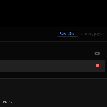
Report Error
634 Views
PG-13