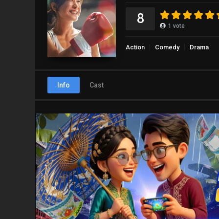
8
1
vote
Action
Comedy
Drama
Info
Cast