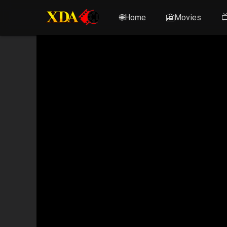
🌐Home
🎦Movies
