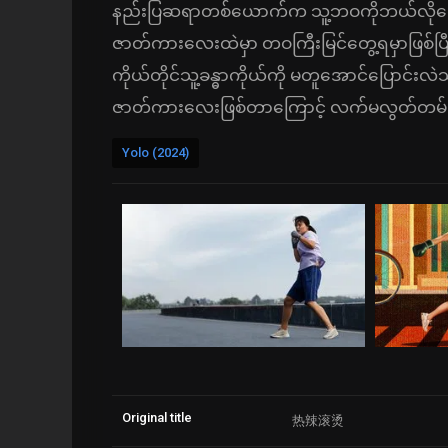
နည်းပြဆရာတစ်ယောက်က သူ့ဘဝကိုဘယ်လိုတွေ ပ
ဇာတ်ကားလေးထဲမှာ တဝကြီးမြင်တွေ့ရမှာဖြစ်ပြီ
ကိုယ်တိုင်သူ့ခန္ဓာကိုယ်ကို မတူအောင်ပြောင်းလဲသွ
ဇာတ်ကားလေးဖြစ်တာကြောင့် လက်မလွတ်တမ်းက
Yolo (2024)
Original title
热辣滚烫