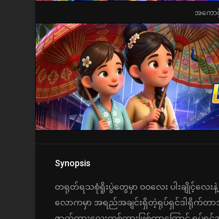
အကောင့်ဖွ
Synopsis
တရုတ်ရသစုံရိူးပွဲတွေမှာ ဝဝလေး ပါးချိုင့်လေးနဲ့
လောကမှာ အရည်အချင်းရှိတဲ့ရုပ်ရှင်ဒါရိုက်တာ
ဇာတ်ကားလေးတစ်ကားဖြစ်တာကြောင့် ရုပ်ရှင်