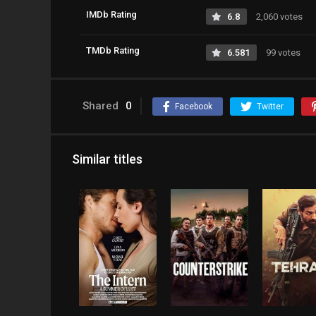
IMDb Rating
6.8
2,060 votes
TMDb Rating
6.581
99 votes
Shared
0
Facebook
Twitter
Similar titles