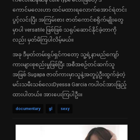
ကောင်မလေးဟာ ထင်မထားရလောက်အောင်ရဲတင်း
ပွင့်လင်းပြီး အကြမ်းစား ဇာတ်ကောင်စရိုက်မျိုးတွေ
မှာပါ versatile ဖြစ်ဖြစ် သရုပ်ဆောင်နိုင်ခဲ့တာကို
လည်း မှတ်မိကြပါလိမ့်မယ်။
အခု ဒီမှတ်တမ်းရုပ်ရှင်ကတော့ သူ့ရဲ့နာမည်ကျော်
ကားများစုစည်းမှုဖြစ်ပြီး အစီအစဉ်တင်ဆက်သူ
အဖြစ် Sugapa ဇာတ်ကားမှာသူနဲ့အတူပွဲဦးထွက်ခဲ့တဲ့
မင်းသမီးသစ်လေးDyessa Garcia ကပါဝင်အားဖြည့်
ထားပါတယ်။ အားပေးကြပါဦး။
documentary
gl
sexy