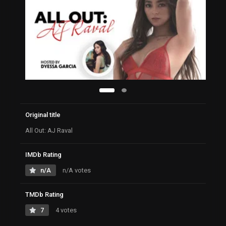
Original title
All Out: AJ Raval
IMDb Rating
n/A
n/A votes
TMDb Rating
7
4 votes