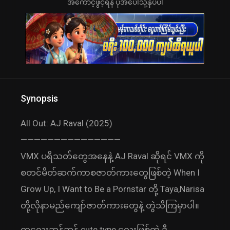
အကောင့်ဖွင့်ရန် ပုံအပေါ်သို့နှိပ်ပါ
Synopsis
All Out: AJ Raval (2025)
———————————————
VMX ပရိသတ်တွေအနေနဲ့ AJ Raval ဆိုရင် VMX ကို
စတင်မိတ်ဆက်ကာစဇာတ်ကားတွေဖြစ်တဲ့ When I
Grow Up, I Want to Be a Pornstar တို့ Taya,Narisa
တို့လိုနာမည်ကျော်ဇာတ်ကားတွေနဲ့ တွဲသိကြမှာပါ။
ကလေးဆန်ဆန် cute type လေးဖြစ်တဲ့ ဒီ