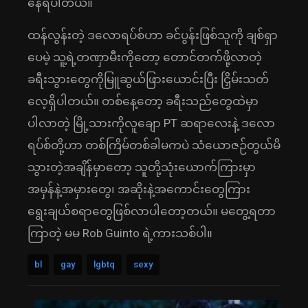
နေရပါတယ်။
ထန်လွန်းတဲ့ ဒလောရပ်စ်ဟာ ခင်ပွန်းဖြစ်သူကို ချစ်ရှာ
ပေမဲ့ သူ့ရဲ့တဏှာမီးကိုတော့ တောင်တက်ဖို့လာတဲ့
ခရီးသွားတွေကိုမြူဆွယ်ဖြားယောင်းပြီး ငြှိမ်းသတ်
လေ့ရှိပါတယ်။ တစ်နေ့တော့ ခရီးသည်တွေထဲမှာ
ပါလာတဲ့ မြို့သားကိုလူချော PT ဆရာလေးနဲ့ ဒလော
ရပ်စ်တို့ဟာ တစ်ကြိမ်တစ်ခါမကပဲ သံယောဇဉ်တွယ်မိ
သွားတဲ့အချိန်မှာတော့ သူတို့သုံးယောက်ကြားမှာ
အမှန်နဲ့အမှားတွေ၊ အဆိုးနဲ့အကောင်းတွေကြား
ရွေးချယ်စရာတွေဖြစ်လာပါတော့တယ်။ မတွေ့ရတာ
ကြာတဲ့ မမ Rob Guinto ရဲ့ကားသစ်ပါ။
bl
gay
lgbtq
sexy