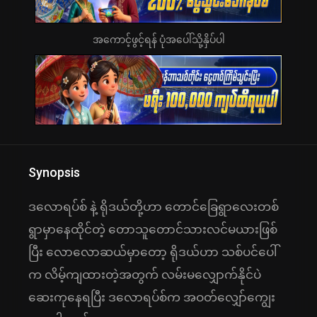
အကောင့်ဖွင့်ရန် ပုံအပေါ်သို့နှိပ်ပါ
Synopsis
ဒလောရပ်စ် နဲ့ ရိုဒယ်တို့ဟာ တောင်ခြေရွာလေးတစ်
ရွာမှာနေထိုင်တဲ့ တောသူတောင်သားလင်မယားဖြစ်
ပြီး လောလောဆယ်မှာတော့ ရိုဒယ်ဟာ သစ်ပင်ပေါ်
က လိမ့်ကျထားတဲ့အတွက် လမ်းမလျှောက်နိုင်ပဲ
ဆေးကုနေရပြီး ဒလောရပ်စ်က အဝတ်လျှော်ကျွေး