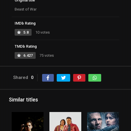
Original title
Beast of War
IMDb Rating
5.8
10 votes
TMDb Rating
6.427
75 votes
Shared
0
Similar titles