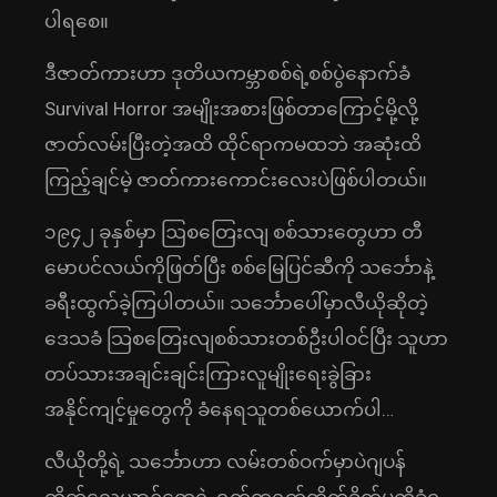
ပါရစေ။
ဒီဇာတ်ကားဟာ ဒုတိယကမ္ဘာစစ်ရဲ့စစ်ပွဲနောက်ခံ
Survival Horror အမျိုးအစားဖြစ်တာကြောင့်မို့လို့
ဇာတ်လမ်းပြီးတဲ့အထိ ထိုင်ရာကမထဘဲ အဆုံးထိ
ကြည့်ချင်မဲ့ ဇာတ်ကားကောင်းလေးပဲဖြစ်ပါတယ်။
၁၉၄၂ ခုနှစ်မှာ ဩစတြေးလျ စစ်သားတွေဟာ တီ
မောပင်လယ်ကိုဖြတ်ပြီး စစ်မြေပြင်ဆီကို သင်္ဘောနဲ့
ခရီးထွက်ခဲ့ကြပါတယ်။ သင်္ဘောပေါ်မှာလီယိုဆိုတဲ့
ဒေသခံ သြစတြေးလျစစ်သားတစ်ဦးပါဝင်ပြီး သူဟာ
တပ်သားအချင်းချင်းကြားလူမျိုးရေးခွဲခြား
အနိုင်ကျင့်မှုတွေကို ခံနေရသူတစ်ယောက်ပါ…
လီယိုတို့ရဲ့ သင်္ဘောဟာ လမ်းတစ်ဝက်မှာပဲဂျပန်