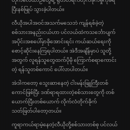
တိုက်လေယာဉ်တွေရဲ့ ရုတ်တရက်တိုက်ခိုက်မှုကိုခံရ
ပြီးနစ်မြုပ် သွားခဲ့ပါတယ်။
လီယိုအပါအဝင်အသက်မသေဘဲ ကျန်ရစ်ခဲ့တဲ့
စစ်သားအနည်းငယ်ဟာ ပင်လယ်ထဲကသင်္ဘောပျက်
အပိုင်းအစပေါ်မှာခိုအောင်းရင်း ကယ်ဆယ်ရေးကို
စောင့်ဆိုင်းနေကြရပါတယ်။ အဲဒီအချိန်မှာပဲ သူတို့
အတွက် လူရန်သူတွေထက်ပိုမို ကြောက်စရာကောင်း
တဲ့ ရန်သူတစ်ကောင် ပေါ်လာပါတယ်။
အဲဒါကတော့ သွေးဆာနေတဲ့ ငါးမန်းဖြူကြီးတစ်
ကောင်ဖြစ်ပြီး ဒဏ်ရာရထားတဲ့စစ်သားတွေကို တစ်
ယောက်ပြီးတစ်ယောက် လိုက်လံတိုက်ခိုက်
သတ်ဖြတ်ပါတော့တယ်။
ကူရာကယ်ရာမဲ့နေတဲ့လီယိုတို့စစ်သားတစ်စု ပင်လယ်