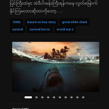
ပြင်ကြီးထဲမှာ အဲဒီငါးမန်းကြီးရန်ကနေ လွတ်မြောက်
နိုင်ကြမလားဆိုတာကိုတော့…….
1940s
based on true story
great white shark
survival
survival horror
world war ii