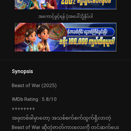
အကောင့်ဖွင့်ရန် ပုံအပေါ်သို့နှိပ်ပါ
Synopsis
Beast of War (2025)
IMDb Rating : 5.8/10
++++++++
အခုတစ်ခါမှာတော့ အသစ်စက်စက်ထွက်ရှိလာတဲ့
Beast of War ဆိုတဲ့ဇာတ်ကားလေးကို တင်ဆက်ပေး