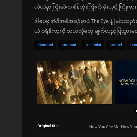
လီယံနာကြီးဆီက စိန်တုံးကြီးကို ခိုးယူဖို့ ကြို
ဒါပေမဲ့ အဲဒီအစီအစဉ်မှာပဲ The Eye နဲ့ မြင်း
ယံ ဗရိုနီကာ့ကို ဘယ်လိုတွေ မျက်လှည့်ပြသွားမ
diamond
enchant
illusionist
sequel
tea
Original title
Now You See Me: Now You