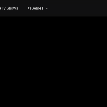
TV Shows
📁Genres