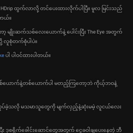
 HDrip ထွက်လာလို့ တင်ပေးထားလိုက်ပါပြီ။ မူလ မြင်းသည်
ါတယ်။
ာ့ မျိုးဆက်သစ်လေးယောက်နဲ့ ပေါင်းပြီး The Eye အတွက်
 လူစုံတက်စုံပါပဲ။
ke
ပါ ပါဝင်ထားပါတယ်။
စ်ယောက်နဲ့တစ်ယောက်ပါ မတည့်ကြတော့ဘဲ ကိုယ့်ဘဝနဲ့
လုပ်ခဲ့သလို မသမာသူတွေကို မျက်လှည့်နဲ့ဆုံးမမဲ့ လူငယ်လေး
း ဒုစရိုက်ခေါင်းဆောင်တွေအတွက် ငွေခဝါချပေးနေတဲ့ ဘီ