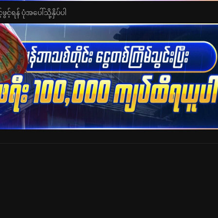
င့်ရန် ပုံအပေါ်သို့နှိပ်ပါ