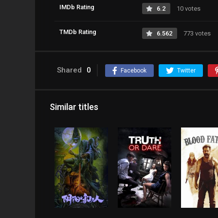
IMDb Rating
6.2
10 votes
TMDb Rating
6.562
773 votes
Shared
0
Facebook
Twitter
Similar titles