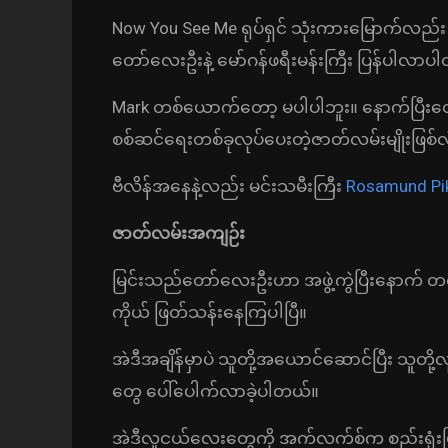
Now You See Me ရုပ်ရှင် သုံးကားမြောက်လည်း
တော်လေးဦးနဲ့ မော်ဂန်ဖရီးမန်းကြီး ပြန်ပါလာပ
Mark တစ်ယောက်တော့ မပါပါဘူး။ နောက်ပြီးတေ
စစ်ဆင်ရေးတစ်ခုလုပ်ပေးတဲ့ဇာတ်လမ်းမျိုးဖြစ်လို့
ဗီလိန်အနေနဲ့လည်း မင်းသမီးကြီး
Rosamund Pi
ဇာတ်လမ်းအကျဉ်း
မြင်းသည်တော်လေးဦးဟာ အဖွဲ့ကွဲပြီးနောက် တ
ကိုယ် ဖြတ်သန်းနေကြပါပြီ။
အဲဒီအချိန်မှာပဲ သူတို့အယောင်ဆောင်ပြီး သူတို့
တွေ ပေါ်ပေါက်လာခဲ့ပါတယ်။
အဲဒီလူငယ်လေးတွေကို အက်လက်စ်က စည်းရုံးပြီ