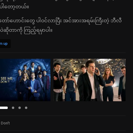
းစားပါတော့တယ်။
သည်တော်ဟောင်းတွေ ပါဝင်လာပြီး အင်အားအရမ်းကြီးတဲ့ ဘီလီ
လဲဆိုတာကို ကြည့်ရမှာပါ။
m up
 Don't