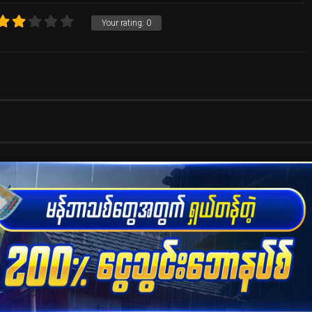
Your rating:
0