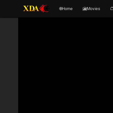
🌐Home
🎦Movies
