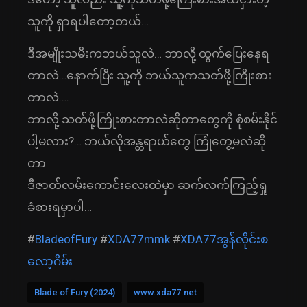
သူကို ရှာရပါတော့တယ်…
ဒီအမျိုးသမီးကဘယ်သူလဲ… ဘာလို့ ထွက်ပြေးနေရ
တာလဲ…နောက်ပြီး သူ့ကို ဘယ်သူကသတ်ဖို့ကြိုးစား
တာလဲ….
ဘာလို့ သတ်ဖို့ကြိုးစားတာလဲဆိုတာတွေကို စုံစမ်းနိုင်
ပါ့မလား?… ဘယ်လိုအန္တရာယ်တွေ ကြုံတွေ့မလဲဆို
တာ
ဒီဇာတ်လမ်းကောင်းလေးထဲမှာ ဆက်လက်ကြည့်ရှု
ခံစားရမှာပါ…
#
BladeofFury
#
XDA77mmk
#
XDA77အွန်လိုင်းစ
လော့ဂိမ်း
Blade of Fury (2024)
www.xda77.net