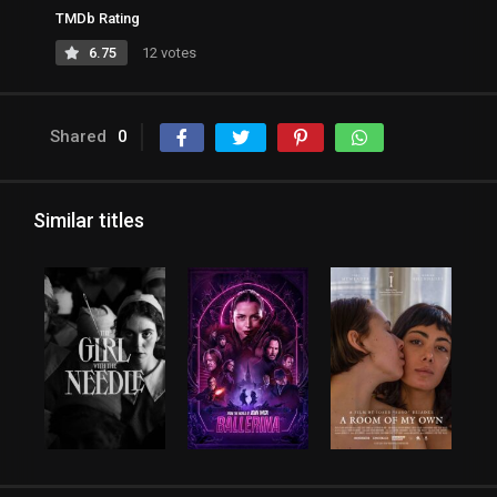
TMDb Rating
6.75
12 votes
Shared
0
Similar titles