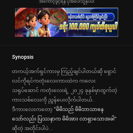
အကောင့်ဖွင့်ရန် ပုံအပေါ်သို့နှိပ်ပါ
Synopsis
တကယ့်အက်ရှင်ကားမှ ကြည့်ချင်ပါတယ်ဆို ရှောင်
လင်ကိုရင်ကတုံးလေးကားထဲက ကလေး
သရုပ်ဆောင် ကတုံးလေးရဲ့ ၂၀၂၄ ခုနှစ်မှာထွက်တဲ့
ကားသစ်လေးကို ညွှန်ပေးလိုက်ပါတယ်…
ဒီကားလေးကတော့
“မိမိသည် မိမိဘာသာနေ
သော်လည်း ပြဿနာက မိမိအား လာရှာသောအခါ”
ဆိုတဲ့ အတိုင်းပါပဲ….