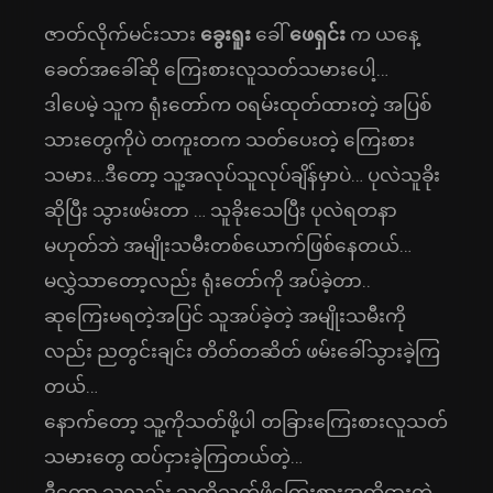
ဇာတ်လိုက်မင်းသား
ခွေးရူး
ခေါ်
ဖေရှင်း
က ယနေ့
ခေတ်အခေါ်ဆို ကြေးစားလူသတ်သမားပေါ့…
ဒါပေမဲ့ သူက ရုံးတော်က ဝရမ်းထုတ်ထားတဲ့ အပြစ်
သားတွေကိုပဲ တကူးတက သတ်ပေးတဲ့ ကြေးစား
သမား…ဒီတော့ သူ့အလုပ်သူလုပ်ချိန်မှာပဲ… ပုလဲသူခိုး
ဆိုပြီး သွားဖမ်းတာ … သူခိုးသေပြီး ပုလဲရတနာ
မဟုတ်ဘဲ အမျိုးသမီးတစ်ယောက်ဖြစ်နေတယ်…
မလွှဲသာတော့လည်း ရုံးတော်ကို အပ်ခဲ့တာ..
ဆုကြေးမရတဲ့အပြင် သူအပ်ခဲ့တဲ့ အမျိုးသမီးကို
လည်း ညတွင်းချင်း တိတ်တဆိတ် ဖမ်းခေါ်သွားခဲ့ကြ
တယ်…
နောက်တော့ သူ့ကိုသတ်ဖို့ပါ တခြားကြေးစားလူသတ်
သမားတွေ ထပ်ငှားခဲ့ကြတယ်တဲ့…
ဒီတော့ သူလည်း သူ့ကိုသတ်ဖို့ကြေးစားအထိငှားတဲ့