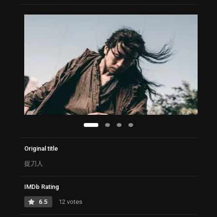
Original title
捉刀人
IMDb Rating
6.5
12 votes