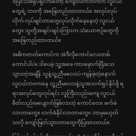
ဒီပြင်သစ်ရုပ်ရှင်ကတော့ ကျေးလက်ဘက်က လူငယ်
တွေရဲ့ ဘဝကို အခြေတည်ထားတယ်။ အလုပ်လုပ်
လိုက် လုပ်ချင်တာတွေလုပ်လိုက်နေနေတဲ့ လူငယ်
တွေ။ သူတို့အချင်းချင်းကြားက သံယောဇဉ်တွေကို
အခြေတည်ထားတယ်။
အဓိကဇာတ်ကောင်က အဲဒီလိုကောင်လေးတစ်
ကောင်ပါပဲ။ ဒါပေမဲ့ သူ့အဖေ ကားမှောက်ပြီးသေ
သွားတဲ့အချိန် သူနဲ့သူ့ညီမလေးပဲ ကျန်ခဲ့တဲ့နောက်
လူငယ်ဘဝကနေ သူ့ညီမလေးနဲ့သူအသက်ရှင်နိုင်ဖို့ ရ
ရာအလုပ်တွေလုပ်ရင်း လူကြီးလည်းမကျ လူငယ်
စိတ်လည်းမပျောက်ဖြစ်လာတဲ့ ကောင်လေး ခက်ခဲ
လာတာတွေ။ လက်ခံနိုင်လာတာတွေ။ ဘာမှမဟုတ်
သလို ကျော်ဖြတ်သွားတာတွေကိုပြထားတယ်။