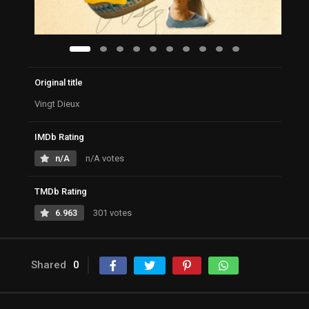
Original title
Vingt Dieux
IMDb Rating
n/A
n/A votes
TMDb Rating
6.963
301 votes
Shared
0