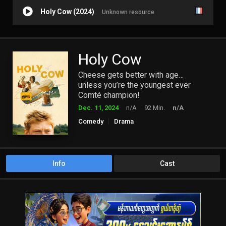
Holy Cow (2024)
Unknown resource
Holy Cow
Cheese gets better with age…
unless you’re the youngest ever
Comté champion!
Dec. 11, 2024
n/A
92 Min.
n/A
Comedy
Drama
Info
Cast