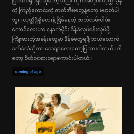
ပြင်သစ်ရုပ်ရှင်ဆိုတော့လည်း ထုံးစံအတိုင်း ယုတ္တိလွန်
တဲ့ ကြည့်ကောင်းတဲ့ ဇာတ်အိမ်တွေနဲ့တော့ မဟုတ်ပါ
ဘူး။ ယုတ္တိရှိရှိလေးနဲ့ ငြိမ်နေတဲ့ ဇာတ်လမ်းပါပဲ။
ကောင်လေးဟာ နောက်ပိုင်း ဒိန်ခဲလုပ်ငန်းလုပ်ဖို့
ကြိုးစားတဲ့အခန်းတွေမှာ ဒိန်ခဲတွေရဖို့ ဘယ်လောက်
ခက်ခဲလဲဆိုတာ သေချာလေးတော့ပြထားပါတယ်။ ဒါ
တော့ စိတ်ဝင်စားစရာကောင်းပါတယ်။
coming of age