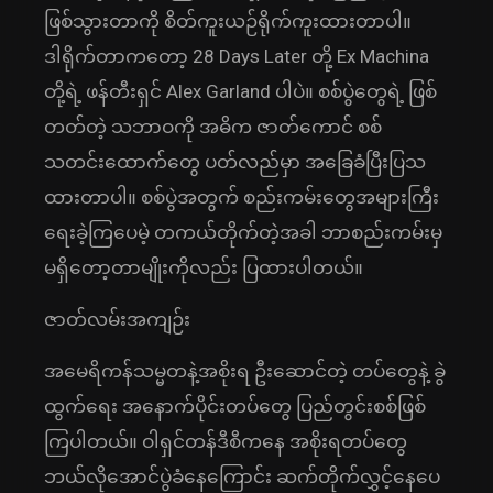
ဖြစ်သွားတာကို စိတ်ကူးယဉ်ရိုက်ကူးထားတာပါ။
ဒါရိုက်တာကတော့ 28 Days Later တို့ Ex Machina
တို့ရဲ့ ဖန်တီးရှင် Alex Garland ပါပဲ။ စစ်ပွဲတွေရဲ့ ဖြစ်
တတ်တဲ့ သဘာဝကို အဓိက ဇာတ်ကောင် စစ်
သတင်းထောက်တွေ ပတ်လည်မှာ အခြေခံပြီးပြသ
ထားတာပါ။ စစ်ပွဲအတွက် စည်းကမ်းတွေအများကြီး
ရေးခဲ့ကြပေမဲ့ တကယ်တိုက်တဲ့အခါ ဘာစည်းကမ်းမှ
မရှိတော့တာမျိုးကိုလည်း ပြထားပါတယ်။
ဇာတ်လမ်းအကျဉ်း
အမေရိကန်သမ္မတနဲ့အစိုးရ ဦးဆောင်တဲ့ တပ်တွေနဲ့ ခွဲ
ထွက်ရေး အနောက်ပိုင်းတပ်တွေ ပြည်တွင်းစစ်ဖြစ်
ကြပါတယ်။ ဝါရှင်တန်ဒီစီကနေ အစိုးရတပ်တွေ
ဘယ်လိုအောင်ပွဲခံနေကြောင်း ဆက်တိုက်လွှင့်နေပေ