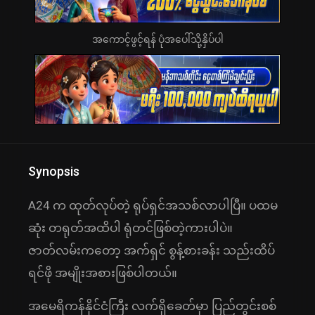
အကောင့်ဖွင့်ရန် ပုံအပေါ်သို့နှိပ်ပါ
Synopsis
A24 က ထုတ်လုပ်တဲ့ ရုပ်ရှင်အသစ်လာပါပြီ။ ပထမ
ဆုံး တရုတ်အထိပါ ရုံတင်ဖြစ်တဲ့ကားပါပဲ။
ဇာတ်လမ်းကတော့ အက်ရှင် စွန့်စားခန်း သည်းထိပ်
ရင်ဖို အမျိုးအစားဖြစ်ပါတယ်။
အမေရိကန်နိုင်ငံကြီး လက်ရှိခေတ်မှာ ပြည်တွင်းစစ်