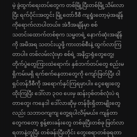
မဲ့ ခွဲထွက်ရေးတပ်တွေက တစ်မြို့ပြီးတစ်မြို့သိမ်းလာ
ပြီး ရက်ပိုင်းအတွင်း မြို့တော်ဒီစီ ကျရှုံးတော့မဲ့အချိန်
ကိုရောက်လာပါတယ်။ အဲဒီအချိန်မှာ စစ်
သတင်းထောက်တစ်စုက သမ္မတရဲ့ နောက်ဆုံးအချိန်
ကို အမိအရ သတင်းယူဖို့ ကားတစ်စီးနဲ့ ထွက်လာကြ
တာပါ။ တစ်လမ်းလုံးမှာ စစ်ရဲ့ အနိဌာရုံတွေတွေ့၊
တိုက်ပွဲတွေကြားထဲရောက်၊ နှစ်ဘက်တပ်တွေ စည်းမ
ရှိကမ်းမရှိ ရက်စက်နေတာတွေကို ကျော်ဖြတ်ပြီး ဝါ
ရှင်တန်ဒီစီကို အရောက်နှင်ကြရမှာပါ။ ငွေဈေးတွေ
ထိုးကြပြီး ဒေါ်လာ ၃၀၀ ပေးမှ ဆန်းဝှစ်တစ်လုံးပဲ ရ
တာတွေ၊ ကနေဒါ ဒေါ်လာဆိုမှ တန်ဖိုးရှိတာမျိုးတွေ
လည်း သဘာဝကျကျ တွေ့ရပါလိမ့်မယ်။ ကျန်တာ
တွေကတော့ စွန့်စားခန်းတွေ တစ်ခုပြီးတစ်ခု ဖြတ်လာ
ရတာနဲ့တူပြီး တစ်ခန်းပြီးတိုင်း တွေးစရာတစ်ခုရတာ