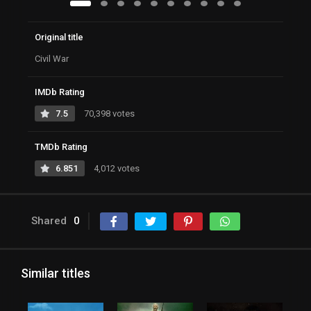
Original title
Civil War
IMDb Rating
7.5
70,398 votes
TMDb Rating
6.851
4,012 votes
Shared
0
Similar titles