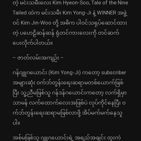
တဲ့ မင်းသမီးလေး Kim Hyeon-Soo, Tale of the Nine
Tailed ထဲက မင်းသမီး Kim Yong-Ji နဲ့ WINNER အဖွဲ့
ဝင် Kim Jin-Woo တို့ အဓိက ပါဝင်သရုပ်ဆောင်ထား
တဲ့ ပဟေဠိဆန်ဆန် ရုံတင်ကားလေးကို တင်ဆက်
ပေးလိုက်ပါတယ်။
– ဇာတ်လမ်းအကျဉ်း –
ဂန်ဂျူဂယောင်း (Kim Yong-Ji) ကတော့ subscriber
အများဆုံး ဝက်ဘ်တွန်းရေးဆရာမတစ်ယောက်ဖြစ်
ပြီး သူ့ညီမဖြစ်သူ ဂန်ဒန်ဂယောင်းကတော့ လက်ရှိမှာ
သာမန် လက်ထောက်လေးအဖြစ်ပဲ လုပ်ကိုင်နေပြီး ဝ
က်ဘ်တွန်းရေးဆရာမဖြစ်လာဖို့ အိပ်မက်မက်နေသူ
ပါ။
အစ်မဖြစ်သူ ဂျူဂယောင်းရဲ့ အရည်အချင်း ထူးကဲ