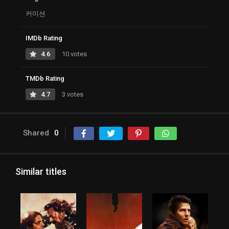
커미션
IMDb Rating
4.6
10 votes
TMDb Rating
4.7
3 votes
Shared
0
Similar titles