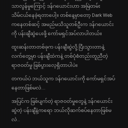
သာလွန်မှုကြောင့် ဒန်ဂယောင်းဟာ အမြဲတမ်း
သိမ်ငယ်နေခဲ့ရတာပေါ့။ တစ်နေ့မှာတော့ Dark Web
ကနေတစ်ဆင့် အမည်မသိသူတစ်ဦးက ဒန်ဂယောင်း
ကို ပန်းချီဆွဲပေးဖို့ ကော်မရှင်အပ်လာပါတယ်။
ထူးဆန်းတာတစ်ခုက ပန်းချီဆွဲလို့ ပြီးသွားတာနဲ့
လက်တွေ့မှာ ပန်းချီထဲကနဲ့ တစ်ပုံစံတည်းတူညီတဲ့
ရာဇဝတ်မှု ဖြစ်ပွားလေ့ရှိတာပါပဲ။
တကယ်ပဲ ဘယ်သူက ဒန်ဂယောင်းကို ကော်မရှင်အပ်
နေတာဖြစ်မလဲ….
အပြင်က ဖြစ်ပျက်တဲ့ ရာဇဝတ်မှုတွေနဲ့ ဒန်ဂယောင်း
ဆွဲတဲ့ ပန်းချီနဲ့ကရော ဘယ်လိုဆက်စပ်နေတာဖြစ်မ
လဲ…