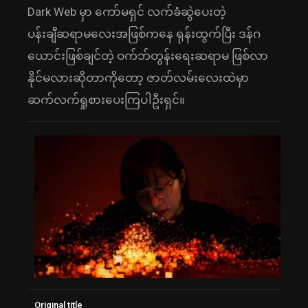
Dark Web မှာ ကော်မရှင် လက်ခံဆွဲပေးတဲ့
ပန်းချီဆရာမလေးအဖြစ်ကနေ ရုန်းထွက်ပြီး ဒန်ဂ
ယောင်းဖြစ်ချင်တဲ့ ဝက်ဘ်တွန်းရေးဆရာမ ဖြစ်လာ
နိုင်မလားဆိုတာကိုတော့ ဇာတ်လမ်းလေးထဲမှာ
ဆက်လက်ရှုစားပေးကြပါဦးရှင်။
Original title