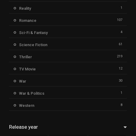
1
Reality
107
Romance
4
Sci-Fi & Fantasy
61
Science Fiction
219
Thriller
12
TV Movie
30
War
1
War & Politics
8
Western
Release year