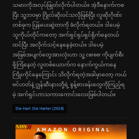
သမားကိုအလုပ်ဖြုတ်လိုက်ပါတယ်။ အဲ့ဒီနောက်ကစ
ပြီး သူ့ဘဝမှာ ဂြိုလ်ဆိုးဝင်သလိုဖြစ်ပြီး လူဆိုးဂိုဏ်း
တစ်ခုက ပြန်ပေးဆွဲတာကို ခံလိုက်ရတယ်။ ဒါပေမဲ့
သူကိုယ်တိုင်ကတော့ အက်ရှင်ရုပ်ရှင်ရိုက်နေတယ်
ထင်ပြီး အလိုက်သင့်နေနေခဲ့တယ်။ ဒါပေမဲ့
အဖြစ်အပျက်တွေအားလုံးဟာ သူ့ career ကိုပျက်စီး
ဖို့ကြံနေတဲ့ လူတစ်ယောက်က နောက်ကွယ်ကနေ
ကြိုးကိုင်နေကြောင်း သိလိုက်ရတဲ့အခါမှာတော့ ကယ်
ဗင်ဟတ်နဲ့ ဂျွန်ဆီးနားတို့ရဲ့ စွန့်စားခန်းတွေကိုကြည့်ရ
မဲ့ အက်ရှင်ဟာသကားကောင်းလေးဖြစ်ပါတယ်။
Die Hart: Die Harter (2024)