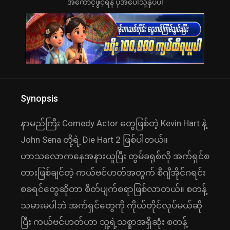
အကောင့်ဖွင့်ရန် ပုံအပေါ်သို့နှိပ်ပါ
Synopsis
နာမည်ကြီး Comedy Actor တွေဖြစ်တဲ့ Kevin Hart နဲ့
John Sena တို့ရဲ့ Die Hart 2 ဖြစ်ပါတယ်။
ဟာသလောကနေအနားယူပြီး တွမ်ခရုစ်လို အက်ရှင်စ
တားဖြစ်ချင်တဲ့ ကယ်ဗင်ဟတ်အတွက် စီဂျီအိုင်ဂရင်း
စခရင်တွေဆိုတာ စိတ်ပျက်စရာဖြစ်လာတယ်။ စတန့်
သမားမပါဘဲ အက်ရှင်တွေကို ကိုယ်တိုင်လုပ်မယ်ဆို
ပြီး ကယ်ဗင်ဟတ်ဟာ သူ့ရဲ့သစ္စာအရှိဆုံး စတန့်