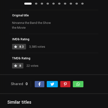
Original title
Nirvanna the Band the Show
the Movie
IMDb Rating
8.3
3,585 votes
TMDb Rating
8
22 votes
Shared
0
Similar titles