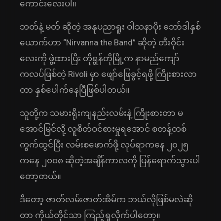
ကောင်းလေးပါ။
ဘတ်နဲ့ မတ် ဆိုတဲ့ အနုပညာရူး ဝါသနာပိုး ဘော်ဒါနှစ်
ယောက်ဟာ “Nirvanna the Band” ဆိုတဲ့ တီးဝိုင်း
လေးကို ဖွဲ့ထားပြီး တိုရွန်တိုမြို့က နာမည်ကျော်
ကလပ်ဖြစ်တဲ့ Rivoli မှာ ဖျော်ဖြေခွင့်ရဖို့ ကြိုးစားလာ
တာ နှစ်ပေါက်နေပြီဖြစ်ပါတယ်။
သူတို့က သမားရိုးကျနည်းလမ်းနဲ့ ကြိုးစားတာ မ
အောင်မြင်လို့ လူစိတ်ဝင်စားမှုရအောင် စတန့်တစ်
ကွက်ထွင်ပြီး လမ်းစဖောက်ဖို့ လုပ်ရာကနေ ၂၀၂၅
ကနေ ၂၀၀၈ ဆိုတဲ့အချိန်ကာလကို ပြန်ရောက်သွားပါ
တော့တယ်။
ဒီတော့ ဇာတ်လမ်းဇာတ်အိမ်က ဘယ်လိုဖြစ်မလဲဆို
တာ ကိုယ်တိုင်သာ ကြည့်ရှုလိုက်ပါတော့။