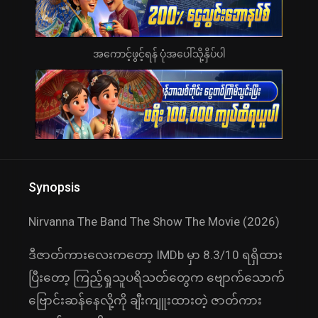
အကောင့်ဖွင့်ရန် ပုံအပေါ်သို့နှိပ်ပါ
Synopsis
Nirvanna The Band The Show The Movie (2026)
ဒီဇာတ်ကားလေးကတော့ IMDb မှာ 8.3/10 ရရှိထား
ပြီးတော့ ကြည့်ရှုသူပရိသတ်တွေက ဗျောက်သောက်
ဗြောင်းဆန်နေလို့ကို ချီးကျူးထားတဲ့ ဇာတ်ကား