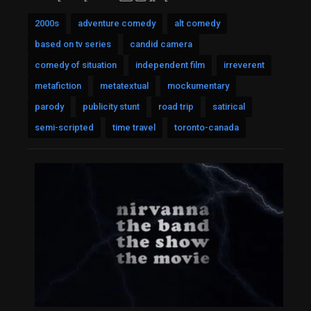
2000s
adventure comedy
alt comedy
based on tv series
candid camera
comedy of situation
independent film
irreverent
metafiction
metatextual
mockumentary
parody
publicity stunt
road trip
satirical
semi-scripted
time travel
toronto-canada