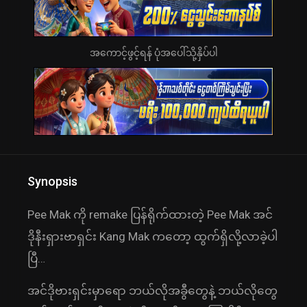
အကောင့်ဖွင့်ရန် ပုံအပေါ်သို့နှိပ်ပါ
Synopsis
Pee Mak ကို remake ပြန်ရိုက်ထားတဲ့ Pee Mak အင်
ဒိုနီးရှားဗာရှင်း Kang Mak ကတော့ ထွက်ရှိလို့လာခဲ့ပါ
ပြီ…
အင်ဒိုဗားရှင်းမှာရော ဘယ်လိုအခွီတွေနဲ့ ဘယ်လိုတွေ