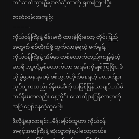
တင်ဆက်သွားဦးမှာလဲဆိုတာကို ရှုစားကြပါဦး…
ဇာတ်လမ်းအကျဉ်း
————-
ကိုယ်ဝန်ကြီးနဲ့ မိန်းမကို ထားခဲ့ပြီးတော့ တိုင်းပြည်
အတွက် စစ်တိုက်ဖို့ ထွက်လာခဲ့ရတဲ့ မက်မူရ်…
ကိုယ်ဝန်ကြီးနဲ့ အိမ်မှာ တစ်ယောက်တည်းကျန်ခဲ့တဲ့
ဆာရီ…သူတို့နှစ်ယောက်ဟာ အရမ်းကိုချစ်ကြပြီး…ဒီ
လို ခွဲခွာနေရပေမဲ့ စစ်ထွက်တိုက်နေရတဲ့ ယောက်ျား
လုပ်သူကလည်း မိန်းမဆီကို အမြန်ပြန်လာချင်…အိမ်
ကမိန်းမကလည်း နေ့တိုင်း ယောက်ျားပြန်လာမှာကို
အမြဲ မျှော်နေတဲ့သူပေါ့။
ဒီလိုနဲ့နေလာရင်း…မိန်းမဖြစ်သူဟာ ကိုယ်ဝန်
အရင့်အမာကြီးနဲ့ ဆုံးသွားခဲ့ရပါတော့တယ်။