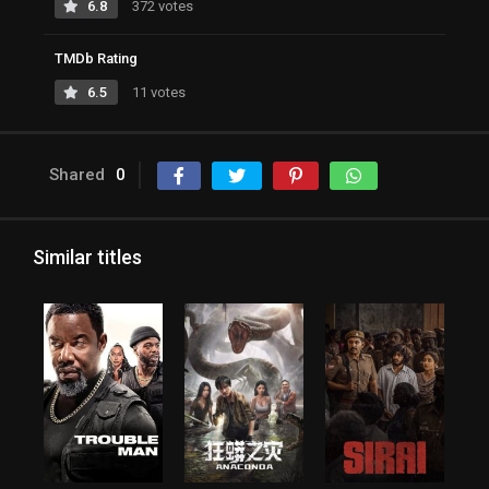
6.8
372 votes
TMDb Rating
6.5
11 votes
Shared
0
Similar titles