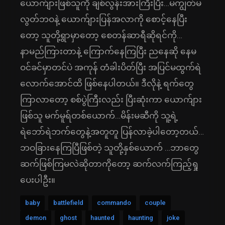
ယောက်ျားဖြစ်သူကို ချစ်လွန်းအားကြီးပြီး…မကျွတ်မ
လွတ်ဘဝနဲ့ ယောက်ျားပြန်အလာကို စောင့်နေပြီး
တော့ သူတို့ရွာမှာတော့ စေတန်ဆာရီဆိုရင်ကို…
နာမည်ကြားတာနဲ့ ကြောက်နေကြပြီး ညနေဆို နေမ
ဝင်ခင်မှာတင်ပဲ အကုန် တံခါးပိတ်ပြီး အပြင်မထွက်ရဲ
လောက်အောင်ထိ ဖြစ်နေပါတယ်။ ဒီလိုနဲ့ ရက်တွေ
ကြာလာတော့ စစ်ပွဲကြီးလည်း ပြီးဆုံးကာ ယောက်ျား
ဖြစ်သူ မက်မူရ်တစ်ယောက်…မိန်းမဆီကို သူ့ရဲ့
ရဲဘော်ရဲဘက်တွေနဲ့အတူတူ ပြန်လာခဲ့ပါတော့တယ်…
ဘဝခြားနေကြပြီဖြစ်တဲ့ သူတို့နှစ်ယောက် …ဘာတွေ
ဆက်ဖြစ်ကြမလဲဆိုတာကိုတော့ ဆက်လက်ကြည့်ရှု
ပေးပါဦး။
baby
battlefield
commando
couple
demon
ghost
haunted
haunting
joke