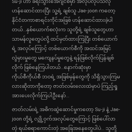
Su-ji ဟာ ခရီးသွားအေဂျင်စီမှာ အလုပ်လုပ်သလို
ဟန်ဆောင်ထားပြီး သူ့ရဲ့ ချစ်သူ Jae-joon ကတော့
နိုင်ငံတကာစာရင်းကိုင်အဖြစ် ဟန်ဆောင်ထားခဲ့ပါ
တယ်…နှစ်ယောက်စလုံးက သူတို့ရဲ့ ချစ်သူတွေဟာ
သာမန်လူတွေပဲလို့ ထင်မှတ်ထားကြပြီး တစ်ယောက်
ရဲ့ အလုပ်ကြောင့် တစ်ယောက်စီကို အထင်အမြင်
လွဲမှားမှုတွေ မကျေနပ်မှုတွေနဲ့ ရန်ဖြစ်လိုက်ပြန်ချစ်
လိုက် ဖြစ်နေကြပါတယ်…နောက်ဆုံးမှာ
ကိုယ်စီကိုယ်စီ ဘဝရဲ့ အဖြစ်မှန်တွေကို သိရှိသွားကြမ
လားဆိုတာကိုတော့ ဇာတ်လမ်းလေးထဲမှာပဲ ကြည့်ရှု
အားပေးလိုက်ကြပါဦးနော်…
ဇာတ်လမ်းရဲ့ အဓိကဆွဲဆောင်မှုကတော့ Su-ji နဲ့ Jae-
joon တို့ရဲ့ လျှို့ဝှက်အလုပ်တွေကြောင့် ဖြစ်ပေါ်လာ
တဲ့ ရယ်စရာကောင်းတဲ့ အခြေအနေတွေပါပဲ… သူတို့