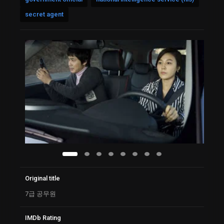
secret agent
Original title
7급 공무원
IMDb Rating