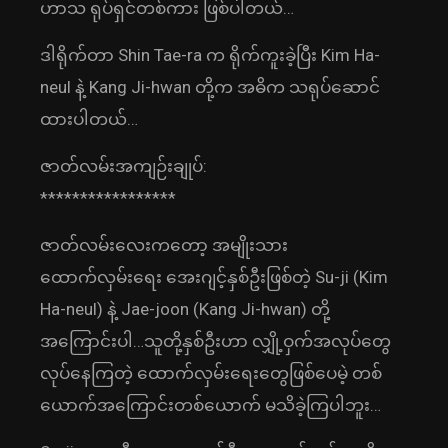
ဟာသ ရုပ်ရှင်တစ်ကား ဖြစ်ပါတယ်…
ဒါရိုက်တာ Shin Tae-ra က ရိုက်ကူးခဲ့ပြီး Kim Ha-
neul နဲ့ Kang Ji-hwan တို့က အဓိက သရုပ်ဆောင်
ထားပါတယ်…
ဇာတ်လမ်းအကျဉ်းချုပ်:
*****************
ဇာတ်လမ်းလေးကတော့ အမျိုးသား
ထောက်လှမ်းရေး အေးဂျင့်နှစ်ဦးဖြစ်တဲ့ Su-ji (Kim
Ha-neul) နဲ့ Jae-joon (Kang Ji-hwan) တို့
အကြောင်းပါ…သူတို့နှစ်ဦးဟာ လျှို့ဝှက်အလုပ်တွေ
လုပ်နေကြတဲ့ ထောက်လှမ်းရေးတွေဖြစ်ပေမဲ့ တစ်
ယောက်အကြောင်းတစ်ယောက် မသိခဲ့ကြပါဘူး…