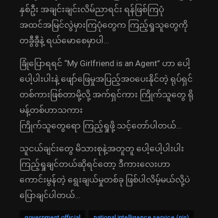
နှစ်ဦး အချင်းချင်းလိမ်ညာရင်း ရန်ဖြစ်ကြပုံ
အထင်အမြင်လွဲမှားကြပုံတွေက ကြည့်ရှုသူတွေကို
တခွီခွီနဲ့ ရယ်မောစေမှာပါ…
ခြုံပြောရရင် “My Girlfriend is an Agent” ဟာ ပေါ့
ပေါ့ပါးပါးနဲ့ ဖျော်ဖြေမှုအပြည့်အဝပေးနိုင်တဲ့ ရုပ်ရှင်
တစ်ကားဖြစ်တာမို့လို့ အက်ရှင်ကား ကြိုက်သူတွေ ရို
မန့်တစ်ဟာသကား
ကြိုက်သူတွေရော ကြည့်ရှုဖို့ သင့်တော်ပါတယ်…
သူငယ်ချင်းတွေ မိသားစုနဲ့အတူတူ ပေါ့ပေါ့ပါးပါး
ကြည့်ရှုချင်တယ်ဆိုရင်တော့ ဒီကားလေးဟာ
ကောင်းမွန်တဲ့ ရွေးချယ်မှုတစ်ခု ဖြစ်ပါလိမ့်မယ်လို့ပဲ
ပြောချင်ပါတယ်…
government official
national intelligence service (nis)