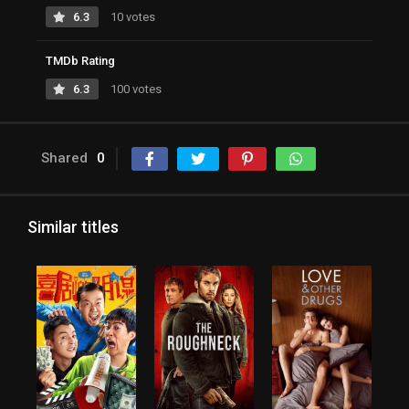
6.3
10 votes
TMDb Rating
6.3
100 votes
Shared
0
Similar titles