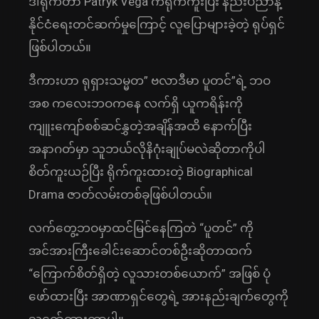
ဒါရိုက်တာ Patryk Vega ကရိုက်ကူးပြီး နည်းပညာနဲ့
နိုင်ငံရေးတင်ဆက်မှုကြောင့် လူပြောများခဲ့တဲ့ ရုပ်ရှင်
ဖြစ်ပါတယ်။
ဒီကားဟာ ရုရှားသမ္မတ” ဗလာဒီမာ ပူတင်”ရဲ့ ဘဝ
အစ ကလေးဘဝကနေ လက်ရှိ ယူကရိန်းကို
ကျူးကျော်စစ်ဆင်နွှတဲ့အချိန်အထိ နောက်ပြီး
အနာဂတ်မှာ သူဘယ်လိုနိဂုံးချုပ်မလဲဆိုတာကိုပါ
စိတ်ကူးယဉ်ပြီး ရိုက်ကူးထားတဲ့ Biographical
Drama ဇာတ်လမ်းတစ်ခုဖြစ်ပါတယ်။
လက်တွေ့ဘဝမှာထင်မြင်နေကြတဲ “ပူတင်” ကို
အင်အားကြီးခေါင်းဆောင်တစ်ဦးဆိုတာထက်
“ကြောက်စိတ်ရှိတဲ့ လူသားတစ်ယောက်” အဖြစ် ပုံ
ဖော်ထားပြီး အာဏာရှင်တွေရဲ့ အားနည်းချက်တွေကို