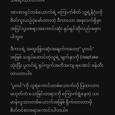
သရော်ထားတာပါ။
အာဏာရှင်တစ်ယောက်ရဲ့ ကြောက်စိတ် သူ့ရဲ့နိဂုံးကို
စိတ်ကူးယဉ်ပုံဖော်ထားတဲ့ ဒီကားဟာ အခုလက်ရှိမှာ
အငြင်းပွားစရာအကောင်းဆုံး ရုပ်ရှင်ဆိုလည်းမမှား
ပါဘူး။
ဒီကားရဲ့ အထူးခြားဆုံးအချက်ကတော့” ပူတင်”
အဖြစ် သရုပ်ဆောင်တဲ့သူရဲ့ မျက်နှာကို Deepfake
သုံးပြီး ပူတင်ရဲ့ ရုပ်ကွက်အတိအကျ ရအောင် ဖန်တီး
ထားတာပါ။
“ပူတင်”ကို သူရဲကောင်းတစ်ယောက်လို ပြထားတာ
မဟုတ်ဘဲ သေခြင်းတရားကို ကြောက်ရွံနေတဲ့ သာ
မာန်လူသားတစ်ယောက်အဖြစ် ရိုက်ထားတာမို
စိတ်ဝင်စားစရာကောင်းပါတယ်။