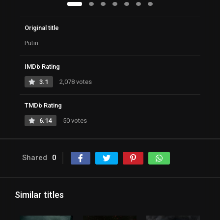
Original title
Putin
IMDb Rating
3.1
2,078 votes
TMDb Rating
6.14
50 votes
Shared
0
Similar titles