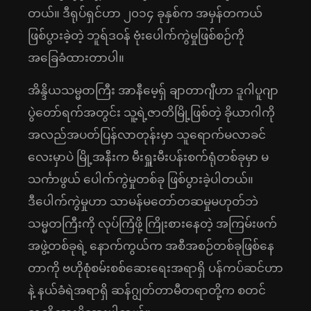
တယ်။ ဒီရုပ်ရှင်ဟာ ၂၀၁၄ ခုနှစ်က အမှန်တကယ်
ဖြစ်ပွားခဲ့တဲ့ ဘူရ်ဒဝန် ဗုံးပေါဂာ်ကွဲမှုဖြစ်စဉ်ကို
အခြေခံထားတာပါ။
အိန္ဒိယသမ္မဝာကြီး အာနီမေ့ရှ် ချာတာဂျီဟာ ဒူဂါပူဂျာ
ပွဲတော်ရက်အတွင်း သူ့ရဲ့ဇာတိမြို့ဖြစ်တဲ့ ခိုယာဂါကို
အလည်အပတ်ပြန်လာတုန်းမှာ သူရောက်မလာခင်
လေးမှာပဲ မြို့အနီးက မီးရှူးမီးပန်းစက်ရုံတစ်ခုမှာ မ
သင်္ကာဖွယ် ပေါဂာ်ကွဲမှုတစ်ခု ဖြစ်ပွားခဲ့ပါတယ်။
ဒီပေါက်ကွဲမှုဟာ သာမန်မတော်တဆမှုမဟုတ်ဘဲ
သမ္မတကြီးကို လုပ်ကြံဖို့ ကြိုးစားနေတဲ့ အကြမ်းဖက်
အဖွဲ့တစ်ခုရဲ့ နောက်ကွယ်က အစီအစဉ်တစ်ခုဖြစ်နေ
တာကို ဗဟိုစုံစမ်းစစ်ဆေးရေးအရာရှိ ပန်ကပ်ဆင်ဟာ
နဲ့ နယ်ခံရဲအရာရှိ ဆန်ဂျွတ်တာမီတရာတို့က စတင်