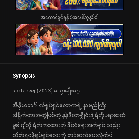
အကောင့်ဖွင့်ရန် ပုံအပေါ်သို့နှိပ်ပါ
Synopsis
Raktabeej (2023) သွေးမျိုးစေ့
အိန္ဒိယဘင်္ဂါလီရုပ်ရှင်လောကရဲ့ နာမည်ကြီး
ဒါရိုက်တာအတွဲဖြစ်တဲ့ နန်ဒီတာရွိုင်းနဲ့ ရှီဘိုပရာဆတ်
မူခါဂျီတို့ ရိုက်ကူးထားတဲ့ နိုင်ငံရေးအက်ရှင် သည်း
ထိတ်ရင်ဖိုရုပ်ရှင်လေးကို တင်ဆက်ပေးလိုက်ပါ