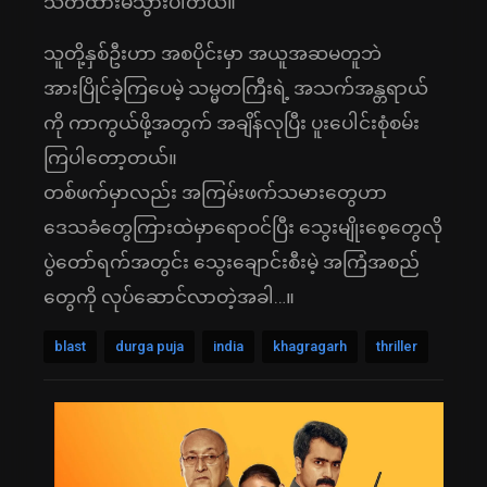
သတိထားမိသွားပါတယ်။
သူတို့နှစ်ဦးဟာ အစပိုင်းမှာ အယူအဆမတူဘဲ
အားပြိုင်ခဲ့ကြပေမဲ့ သမ္မတကြီးရဲ့ အသက်အန္တရာယ်
ကို ကာကွယ်ဖို့အတွက် အချိန်လုပြီး ပူးပေါင်းစုံစမ်း
ကြပါတော့တယ်။
တစ်ဖက်မှာလည်း အကြမ်းဖက်သမားတွေဟာ
ဒေသခံတွေကြားထဲမှာရောဝင်ပြီး သွေးမျိုးစေ့တွေလို
ပွဲတော်ရက်အတွင်း သွေးချောင်းစီးမဲ့ အကြံအစည်
တွေကို လုပ်ဆောင်လာတဲ့အခါ…။
blast
durga puja
india
khagragarh
thriller