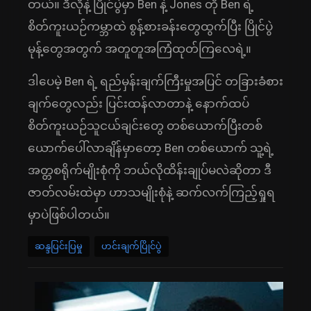
တယ်။ ဒီလိုနဲ့ ပြိုင်ပွဲမှာ Ben နဲ့ Jones တို Ben ရဲ့
စိတ်ကူးယဉ်ကမ္ဘာထဲ စွန့်စားခန်းတွေထွက်ပြီး ပြိုင်ပွဲ
မုန့်တွေအတွက် အတူတူအကြံထုတ်ကြ‌‌လေရဲ့။
ဒါပေမဲ့ Ben ရဲ့ ရည်မှန်းချက်ကြီးမှုအပြင် တခြားခံစား
ချက်တွေလည်း ပြင်းထန်လာတာနဲ့ နောက်ထပ်
စိတ်ကူးယဉ်သူငယ်ချင်းတွေ တစ်ယောက်ပြီးတစ်
ယောက်ပေါ်လာချိန်မှာတော့ Ben တစ်ယောက် သူ့ရဲ့
အတ္တစရိုက်မျိုးစုံကို ဘယ်လိုထိန်းချုပ်မလဲဆိုတာ ဒီ
ဇာတ်လမ်းထဲမှာ ဟာသမျိုးစုံနဲ့ ဆက်လက်ကြည့်ရှုရ
မှာပဲဖြစ်ပါတယ်။
ဆန္ဒပြင်းပြမှု
ဟင်းချက်ပြိုင်ပွဲ