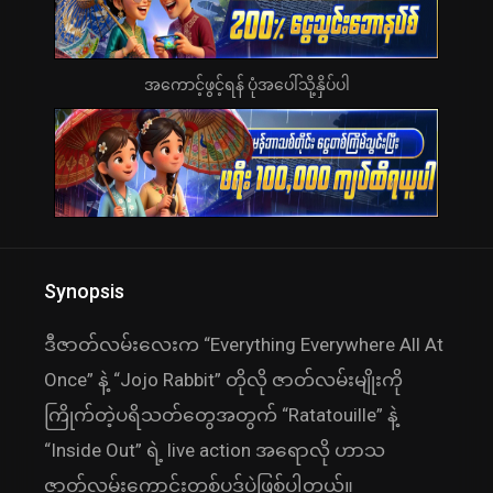
အကောင့်ဖွင့်ရန် ပုံအပေါ်သို့နှိပ်ပါ
Synopsis
ဒီဇာတ်လမ်းလေးက “Everything Everywhere All At
Once” နဲ့ “Jojo Rabbit” တိုလို ဇာတ်လမ်းမျိုးကို
ကြိုက်တဲ့ပရိသတ်တွေအတွက် “Ratatouille” နဲ့
“Inside Out” ရဲ့ live action အရောလို ဟာသ
ဇာတ်လမ်းကောင်းတစ်ပုဒ်ပဲဖြစ်ပါတယ်။