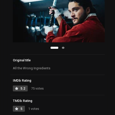
Original title
All the Wrong Ingredients
IMDb Rating
5.2
75 votes
TMDb Rating
5
1 votes