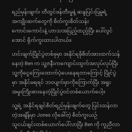
ရည်မှန်းချက်၊ တီထွင်ဖန်တီးမှုနဲ့ ဆန္ဒပြင်းပြမှုရဲ့
အကျိုးဆက်တွေကို စိတ်ကူးစိတ်သန်း
ကောင်းကောင်းနဲ့ ဟာသအပြည့်ထည့်ပြီး ပေါ်လွင်
အောင် ရိုက်ကူးထားပါတယ်။
ဟင်းချက်ပြိုင်ပွဲတစ်ခုမှာ အနိုင်ရဖိုစိတ်အားထက်သန်
နေတဲ့ Ben က သူ့ဇနီးကကျောင်းထွက်အလုပ်လုပ်ပြီး
သူ့ကိုငွေကြေးထောက်ပံ့ပေးနေရတာကြောင့် ပြိုင်ပွဲ
မှာ အနိုင်မရရင် ဘဝပျက်မှာကိုကြောက်ပြီး အရူး
အမူးကြိုးစားနေတဲ့ပြိုင်ပွဲဝင်တစ်ယောက်ပေါ့။
သူ့ရဲ့ အနိုင်ရချင်စိတ်ရည်မှန်းချက်တွေ ပြင်းထန်လာ
တဲ့အချိန်မှာ Jones လိုခေါ်တဲ့ စိတ်ကူးယဉ်
သူငယ်ချင်းတစ်ယောက်ပေါ်လာပြီး Ben ကို ကူညီလာ