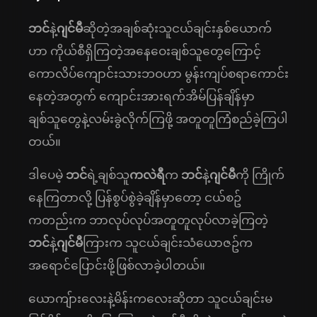
ဘင်
နဲ့
ဂျင်မီ
ဆိုတဲ့အချစ်ဆုံးသူငယ်ချင်းနှစ်ယောက်
ဟာ ကိုယ်စီရှိကြတဲ့အနေဝေးချစ်သူတွေကြောင့်
ကောလိပ်ကျောင်းသားဘဝဟာ မွန်းကျပ်စရာကောင်း
နေတဲ့အတွက် ကျောင်းအားရက်အိမ်ပြန်ချိန်မှာ
ချစ်သူတွေနဲ့လမ်းခွဲလိုက်ကြဖို့ အတူတူကြံစည်ခဲ့ကြပါ
တယ်။
ဒါပေမဲ့
ဘင်
ရဲ့ချစ်သူ
ကလဲရီ
က
ဘင်
နဲ့
ဂျင်မီ
ကို ကြိုက်
နေကြတာလို့ ပြန်စွပ်စွဲခဲ့ချိန်မှာတော့ ငယ်စဥ်
ကတည်းက ဘာလုပ်လုပ်အတူတူလုပ်လာခဲ့ကြတဲ့
ဘင်
နဲ့
ဂျင်မီ
ကြားက သူငယ်ချင်းသံယောဇဥ်က
အရောင်ပြောင်းဖို့ဖြစ်လာခဲ့ပါတယ်။
ယောကျ်ားလေးနဲ့မိန်းကလေးဆိုတာ သူငယ်ချင်းမ