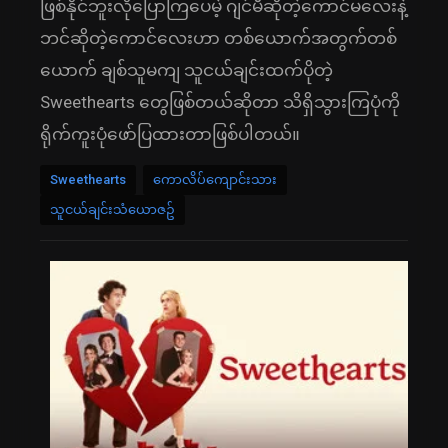
ဖြစ်နိုင်ဘူးလိုပြောကြပေမဲ့ ဂျင်မီဆိုတဲ့ကောင်မလေးနဲ့
ဘင်ဆိုတဲ့ကောင်လေးဟာ တစ်ယောက်အတွက်တစ်
ယောက် ချစ်သူမကျ သူငယ်ချင်းထက်ပိုတဲ့
Sweethearts တွေဖြစ်တယ်ဆိုတာ သိရှိသွားကြပုံကို
ရိုက်ကူးပုံဖော်ပြထားတာဖြစ်ပါတယ်။
Sweethearts
ကောလိပ်ကျောင်းသား
သူငယ်ချင်းသံယောဇဥ်