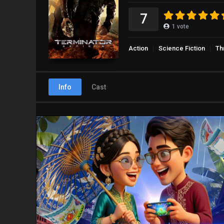
7
1
vote
Action
Science Fiction
Thr
Info
Cast