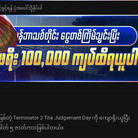
င့်ရန် ပုံအပေါ်သို့နှိပ်ပါ
ြစ်တဲ့ Terminator 2 The Judgement Day ကို ကျောရိုးယူပြီး
ံပါတ် ၅ ဇာတ်ကားဖြစ်ပါတယ်။