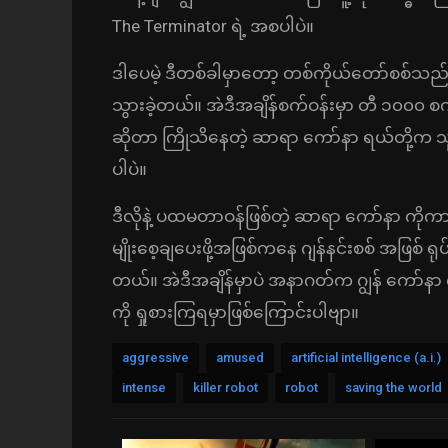
The Terminator ရဲ့ အစပါပဲ။
ဒါပေမဲ့ ဒီတစ်ခါမှာတော့ တစ်ကိုယ်တော်စစ်သည် 
သွားခဲ့တယ်။ အဲဒီအချိန်စက်ဝန်းမှာ တီ ၁၀၀၀ စ
ဆိုတာ ကြိုသိနေတဲ့ ဆာရာ ကော်နာ ရယ်တို့က သ
ပါပဲ။
ဒီလိုနဲ့ ပထမတာဝန်ဖြစ်တဲ့ ဆာရာ ကော်နာ ကိုကာ
မျိုးစေ့ချပေးဖို့အဖြစ်ကနေ ဂျန်နင်းစစ် အဖြစ် ရု
တယ်။ အဲဒီအချိန်မှာပဲ အနာဂတ်က ဂျွန် ကော်နာ 
ကို ရှုစားကြရမှာဖြစ်ကြောင်းပါဗျာ။
aggressive
amused
artificial intelligence (a.i.)
intense
killer robot
robot
saving the world