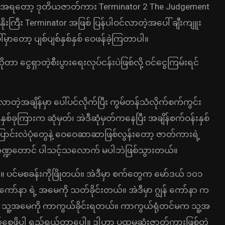
င်ငွေအရတော့ ဒုတိယဇာတ်ကား Terminator 2 The Judgement
နိုးကြီး Terminator အဖြစ် ပြန်ပါဝင်လာတဲ့အပေါ် ချီးကျူး
ှာတော့ ပျစ်ပျစ်နှစ်နှစ် ဝေဖန်ခဲ့ကြတာပါ။
ိုတာ ငွေရှာတဲ့စီးပွားရေးလုပ်ငန်းပဲဖြစ်လို့ ဝင်ငွေကြမ်းရင်
ဲ့အချိန်မှာ ပေါ်ပင်လိုက်ပြီး ကွမ်တန်သံလိုက်စက်ကွင်း
းနှစ်ခုကြားက ဆုံမှတ်၊ အဲဒီဆုံမှတ်ကနေပြီး အချိန်စက်ဝန်းနှစ်
ြောင်းလဲပုံတွေနဲ့ ဝေဝေဆာဆာဖြစ်လွန်းတော့ ဇာတ်ကားရဲ့
န်းကဏ္ဍတောင် ပါသင့်သလောက် မပါဘဲဖြစ်သွားတယ်။
ယ်။ ပင်မစခန်းကိုဖြိုတယ်။ အဲဒီမှာ စက်တွေက မော်ဒယ် ၁၀၁
် ကော်နာ ရဲ့ အမေကို သတ်ခိုင်းတယ်။ အဲဒီမှာ ဂျွန် ကော်နာ က
း သူ့အမေကို ကာကွယ်ခိုင်းရတယ်။ ကာကွယ်ရုံတင်မက သူ့အ
ေတည်စေဖို့ပါ ရည်ရွယ်တာပေါ့။ ဒါဟာ ပထမဆုံးဇာတ်ကားဖြစ်တဲ့