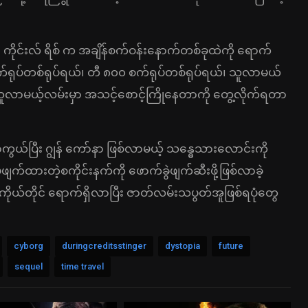
ကိုင်းလ် ရိစ် က အချိန်စက်ဝန်းနောက်တစ်ခုထဲကို ရောက်
က်ရုပ်တစ်ရုပ်ရယ်၊ ‌တီ ၈၀၀ စက်ရုပ်တစ်ရုပ်ရယ်၊ သူလာမယ်
ူလာမယ့်လမ်းမှာ အသင့်စောင့်ကြိုနေတာကို တွေ့လိုက်ရတာ
ကွယ်ပြီး ဂျွန် ကော်နာ ဖြစ်လာမယ့် သန္ဓေသားလောင်းကို
ပ်ဖျက်ထားတဲ့စကိုင်းနက်ကို ဖောက်ခွဲဖျက်ဆီးဖို့ဖြစ်လာခဲ့
ကိုယ်တိုင် ရောက်ရှိလာပြီး ဇာတ်လမ်းသပွတ်အူဖြစ်ရပုံတွေ
cyborg
duringcreditsstinger
dystopia
future
sequel
time travel