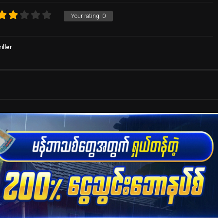
Your rating:
0
iller