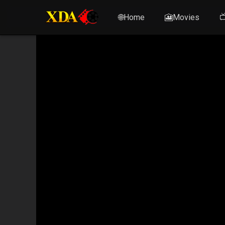
🌐Home
🎦Movies
