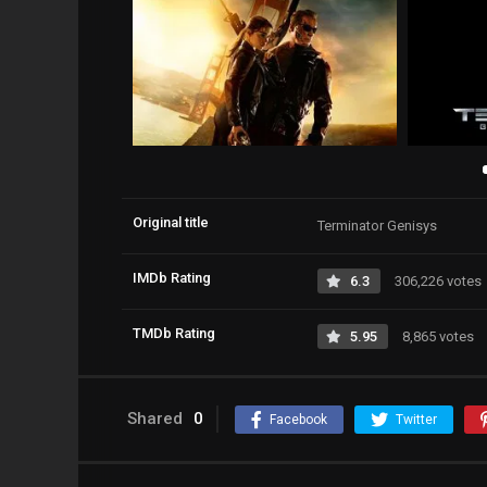
Original title
Terminator Genisys
IMDb Rating
6.3
306,226 votes
TMDb Rating
5.95
8,865 votes
Shared
0
Facebook
Twitter