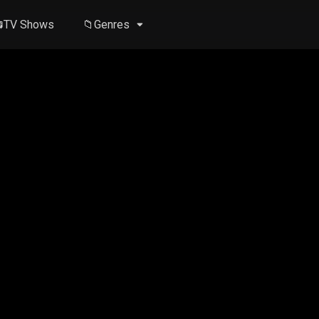
TV Shows
📁Genres