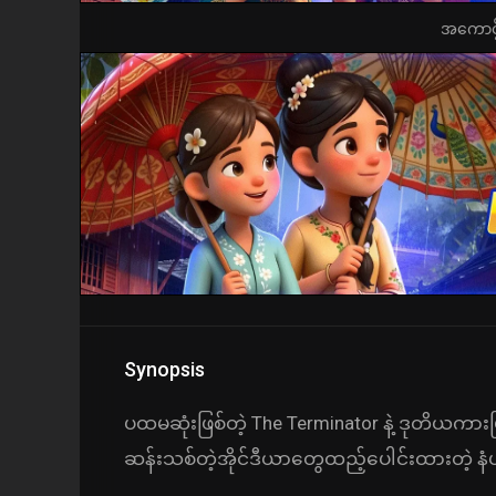
အကောင့်ဖွ
Synopsis
ပထမဆုံးဖြစ်တဲ့ The Terminator နဲ့ ဒုတိယကားဖ
ဆန်းသစ်တဲ့အိုင်ဒီယာတွေထည့်ပေါင်းထားတဲ့ န