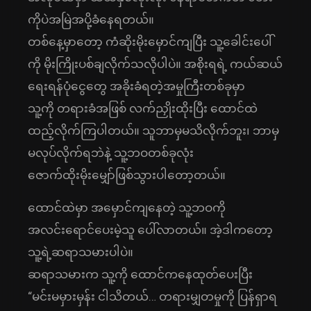
ကိုပဲအမြဲအပို့ခံနေရတယ်။
တစ်နေ့မှာတော့ ကံဆိုးမိုးမှောင်ကျပြီး သူ့ခေါင်းပေါ်
ကို မိုးကြိုးပစ်ချလိုက်သလိုပါပဲ။ အစိုးရရဲ့ ကယ်ဆယ်
ရေးရန်ပုံငွေတွေ အခိုးခံရတဲ့အမှုကြီးတစ်ခုမှာ
သူ့ကို တရားခံအဖြစ် လက်ညှိုးထိုးပြီး ထောင်ထဲ
ထည့်လိုက်ကြပါတယ်။ သူဘာမှမသိလိုက်ဘူး၊ ဘာမှ
မလုပ်လိုက်ရဘဲနဲ့ သူ့ဘဝတစ်ခုလုံး
ဇောက်ထိုးမိုးမျှော်ဖြစ်သွားပါတော့တယ်။
ထောင်ထဲမှာ အမှောင်ကျနေတဲ့ သူ့ဘဝကို
အလင်းရောင်ပေးမဲ့သူ ပေါ်လာတယ်။ အဲ့ဒါကတော့
သူ့ရဲ့ဆရာသမားပါပဲ။
ဆရာသမားက သူ့ကို ထောင်ကနေထုတ်ပေးပြီး
“မင်းမမှားမှန်း ငါသိတယ်… တရားမျှတမှုကို ပြန်ရှာရ