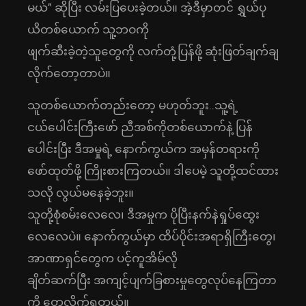
မယ်” ဆိုပြီး လမ်းပြပေးခဲ့တယ်။ အဲ့ဒီမှာတင် ရွှယ်ပု
ယိတစ်ယောက် သူ့ဘဝကို
ဖျက်ဆီးခဲ့တဲ့သူတွေကို လက်တုံ့ပြန်ဖို့ ဆုံးဖြတ်ချက်ချ
လိုက်တော့တာပဲ။
သူတစ်ယောက်တည်းတော့ မဟုတ်ဘူး..သူ့ရဲ့
ငယ်ပေါင်းကြီးဖော် ညီအစ်ကိုတစ်ယောက်နဲ့ ပြန်
ပေါင်းပြီး ဒီအမှုရဲ့ နောက်ကွယ်က အမှန်တရားကို
ဖော်ထုတ်ဖို့ ကြိုးစားကြတယ်။ ဒါပေမဲ့ သူတို့ထင်ထား
သလို လွယ်မနေခဲ့ဘူး။
သူတို့စုံစမ်းလေလေ၊ ဒီအမှုက ပိုပြီးနက်နဲရှုပ်ထွေး
လေလေပဲ။ နောက်ကွယ်မှာ ထိပ်ပိုင်းအရာရှိကြီးတွေ၊
အာဏာရှင်တွေက ပင့်ကူအိမ်လို
ချိတ်ဆက်ပြီး အကျင့်ပျက်ခြစားမှုတွေလုပ်နေကြတာ
ကို တွေ့လိုက်ရတယ်။