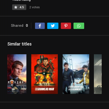
4.5
2 votes
Shared
0
Similar titles