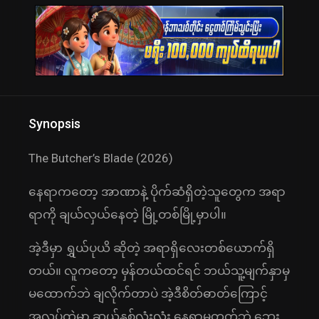
Synopsis
The Butcher’s Blade (2026)
နေရာကတော့ အာဏာနဲ့ ပိုက်ဆံရှိတဲ့သူတွေက အရာ
ရာကို ချယ်လှယ်နေတဲ့ မြို့တစ်မြို့မှာပါ။
အဲ့ဒီမှာ ရွှယ်ပုယိ ဆိုတဲ့ အရာရှိလေးတစ်ယောက်ရှိ
တယ်။ လူကတော့ မှန်တယ်ထင်ရင် ဘယ်သူ့မျက်နှာမှ
မထောက်ဘဲ ချလိုက်တာပဲ အဲ့ဒီစိတ်ဓာတ်ကြောင့်
အလုပ်ထဲမှာ ဆယ်နှစ်လုံးလုံး နေရာမတက်ဘဲ ဘေး