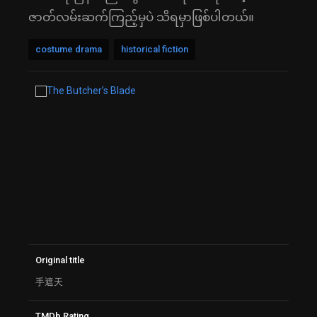
ဇာတ်လမ်းဆက်ကြည့်မှပဲ သိရမှာဖြစ်ပါတယ်။
costume drama
historical fiction
Original title
手遮天
TMDb Rating