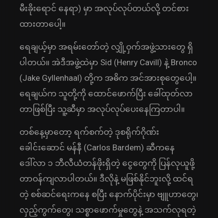
မီးခိုးရောင် နေရာ) မှာ အလုပ်လုပ်တယ်လို့ တင်စား
ထားတာပေါ့။
ရေချယ့်မှာ အရမ်းတော်တဲ့ လျှို့ဝှက်အဖွဲ့သားတွေ ရှိ
ပါတယ်။ အဲဒီအဖွဲ့ထဲမှာ Sid (Henry Cavill) နဲ့ Bronco
(Jake Gyllenhaal) တို့က အဓိက အင်အားစုတွေပေါ့။
ရေချယ်က သူတို့ကို ထောင်ဖောက်ပြီး ခေါ်ထုတ်လာ
တာဖြစ်ပြီး သူ့ဆီမှာ အလုပ်လုပ်ပေးနေကြတာပါ။
တစ်နေ့မှာတော့ ရက်စက်တဲ့ ဒုစရိုက်ဂိုဏ်း
ခေါင်းဆောင် မန်နီ (Carlos Bardem) ဆီကနေ
ဒေါ်လာ ၁ ဘီလီယံတန်ဖိုးရှိတဲ့ ငွေတွေကို ပြန်လုယူဖို့
တာဝန်ကျလာပါတယ်။ ဒီလိုနဲ့ မဖြစ်နိုင်ဘူးလို့ ထင်ရ
တဲ့ စစ်ဆင်ရေးကနေ စပြီး နောက်ပိုင်းမှာ ဗျူဟာတွေ၊
လှည့်ကွက်တွေ၊ သစ္စာဖောက်မှုတွေနဲ့ အသက်လုရတဲ့