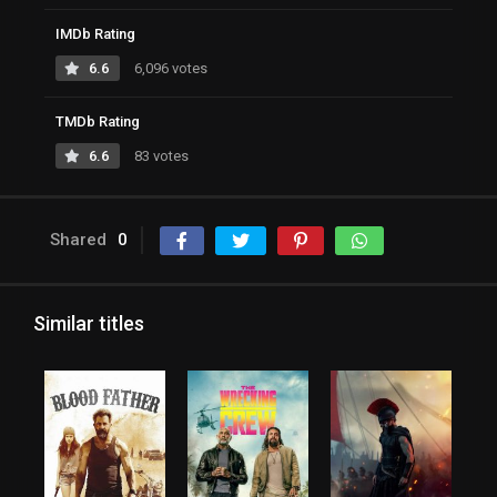
IMDb Rating
6.6
6,096 votes
TMDb Rating
6.6
83 votes
Shared
0
Similar titles