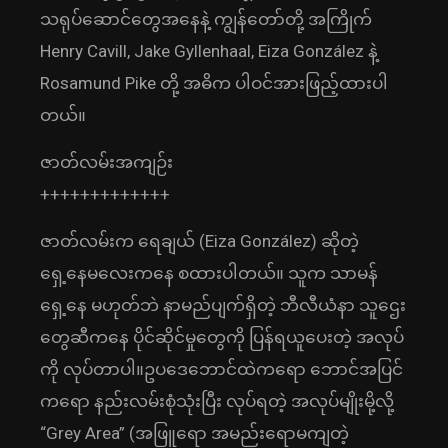
သရုပ်ဆောင်တွေအနေနဲ့ ကျွန်တော်တို့ အကြိုက်
Henry Cavill, Jake Gyllenhaal, Eiza González နဲ့
Rosamund Pike တို့ အဓိက ပါဝင်အားဖြည့်ထားပါ
တယ်။
ဇာတ်လမ်းအကျဉ်း
+++++++++++++
ဇာတ်လမ်းက ရေချယ် (Eiza González) ဆိုတဲ့
ရှေ့နေမလေးကနေ စထားပါတယ်။ သူက သာမန်
ရှေ့နေ မဟုတ်ဘဲ နာမည်ပျက်ရှိတဲ့ ဘီလီယံနာ သူဌေး
တွေဆီကနေ ပိုင်ဆိုင်မှုတွေကို ပြန်ရယူပေးတဲ့ အလုပ်
ကို လုပ်တာပါ။ဥပဒေဘောင်ထဲကရော ဘောင်အပြင်
ကရော နည်းလမ်းစုံသုံးပြီး လုပ်ရတဲ့ အလုပ်မျိုးမို့လို့
“Grey Area” (အဖြူရော အမည်းရောမကျတဲ့