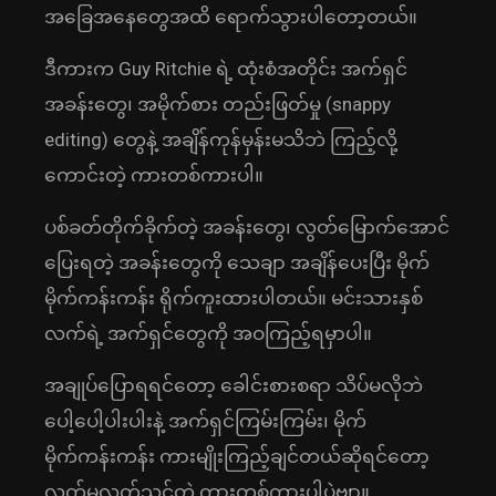
အခြေအနေတွေအထိ ရောက်သွားပါတော့တယ်။
ဒီကားက Guy Ritchie ရဲ့ ထုံးစံအတိုင်း အက်ရှင်
အခန်းတွေ၊ အမိုက်စား တည်းဖြတ်မှု (snappy
editing) တွေနဲ့ အချိန်ကုန်မှန်းမသိဘဲ ကြည့်လို့
ကောင်းတဲ့ ကားတစ်ကားပါ။
ပစ်ခတ်တိုက်ခိုက်တဲ့ အခန်းတွေ၊ လွတ်မြောက်အောင်
ပြေးရတဲ့ အခန်းတွေကို သေချာ အချိန်ပေးပြီး မိုက်
မိုက်ကန်းကန်း ရိုက်ကူးထားပါတယ်။ မင်းသားနှစ်
လက်ရဲ့ အက်ရှင်တွေကို အဝကြည့်ရမှာပါ။
အချုပ်ပြောရရင်တော့ ခေါင်းစားစရာ သိပ်မလိုဘဲ
ပေါ့ပေါ့ပါးပါးနဲ့ အက်ရှင်ကြမ်းကြမ်း၊ မိုက်
မိုက်ကန်းကန်း ကားမျိုးကြည့်ချင်တယ်ဆိုရင်တော့
လက်မလွတ်သင့်တဲ့ ကားတစ်ကားပါပဲဗျာ။