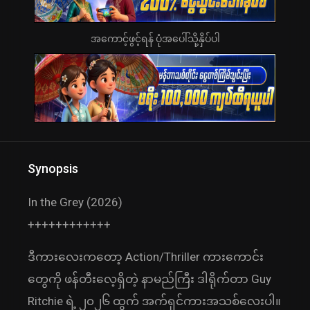
အကောင့်ဖွင့်ရန် ပုံအပေါ်သို့နှိပ်ပါ
Synopsis
In the Grey (2026)
++++++++++++
ဒီကားလေးကတော့ Action/Thriller ကားကောင်း
တွေကို ဖန်တီးလေ့ရှိတဲ့ နာမည်ကြီး ဒါရိုက်တာ Guy
Ritchie ရဲ့ ၂၀၂၆ ထွက် အက်ရှင်ကားအသစ်လေးပါ။