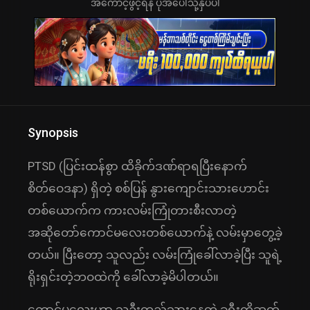
အကောင့်ဖွင့်ရန် ပုံအပေါ်သို့နှိပ်ပါ
Synopsis
PTSD (ပြင်းထန်စွာ ထိခိုက်ဒဏ်ရာရပြီးနောက်
စိတ်ဝေဒနာ) ရှိတဲ့ စစ်ပြန် နွားကျောင်းသားဟောင်း
တစ်ယောက်က ကားလမ်းကြုံတားစီးလာတဲ့
အဆိုတော်ကောင်မလေးတစ်ယောက်နဲ့ လမ်းမှာတွေ့ခဲ့
တယ်။ ပြီးတော့ သူလည်း လမ်းကြုံခေါ်လာခဲ့ပြီး သူရဲ့
ရိုးရှင်းတဲ့ဘဝထဲကို ခေါ်လာခဲ့မိပါတယ်။
ကောင်မလေးဟာ သူဦးတည်သွားနေတဲ့ ခရီးကိုဆက်