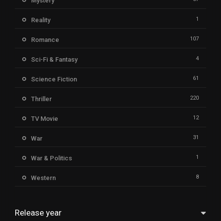
Mystery
1
Reality
107
Romance
4
Sci-Fi & Fantasy
61
Science Fiction
220
Thriller
12
TV Movie
31
War
1
War & Politics
8
Western
Release year