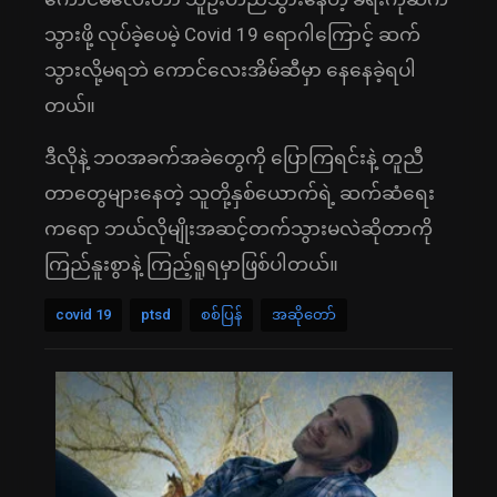
သွားဖို့ လုပ်ခဲ့ပေမဲ့ Covid 19 ရောဂါကြောင့် ဆက်
သွားလို့မရဘဲ ကောင်လေးအိမ်ဆီမှာ နေနေခဲ့ရပါ
တယ်။
ဒီလိုနဲ့ ဘဝအခက်အခဲတွေကို ပြောကြရင်းနဲ့ တူညီ
တာတွေများနေတဲ့ သူတို့နှစ်ယောက်ရဲ့ ဆက်ဆံရေး
ကရော ဘယ်လိုမျိုးအဆင့်တက်သွားမလဲဆိုတာကို
ကြည်နူးစွာနဲ့ ကြည့်ရူရမှာဖြစ်ပါတယ်။
covid 19
ptsd
စစ်ပြန်
အဆိုတော်