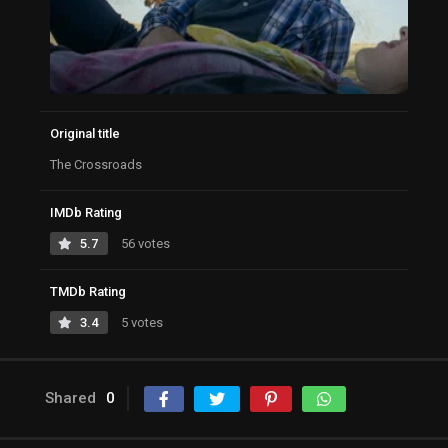
Original title
The Crossroads
IMDb Rating
5.7
56 votes
TMDb Rating
3.4
5 votes
Shared
0