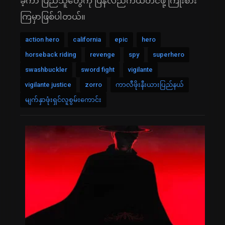
ခဲ့ကာ ပြည်သူတွေကို ပြန်လည်ကယ်တင်ဖို့ ကြိုးစား
ကြမှာဖြစ်ပါတယ်။
action hero
california
epic
hero
horseback riding
revenge
spy
superhero
swashbuckler
sword fight
vigilante
vigilante justice
zorro
ကာလီဖိုးနီးယားပြည်နယ်
မျက်နှာဖုံးရှင်လူစွမ်းကောင်း