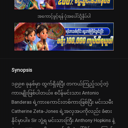
အကောင့်ဖွင့်ရန် ပုံအပေါ်သို့နှိပ်ပါ
Synopsis
၁၉၉၈ ခုနှစ်မှာ ထွက်ရှိခဲ့ပြီး တကယ်ကြည့်သင့်တဲ့
ကားမျိုးဖြစ်ပါတယ်။ စပိန်မင်းသား Antonio
Banderas ရဲ့ကားကောင်းတစ်ကားဖြစ်ပြီး မင်းသမီး
Catherine Zeta‑Jones ရဲ့အလှအပကိုလည်း ခံစား
နိုင်မှာပါ။ Sir ဘွဲ့ရ မင်းသားကြီး Anthony Hopkins နဲ့