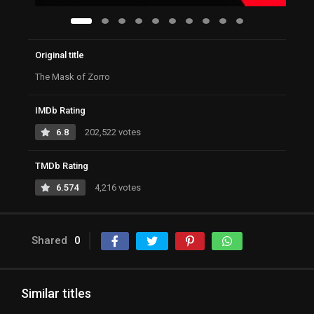
Original title
The Mask of Zorro
IMDb Rating
6.8
202,522 votes
TMDb Rating
6.574
4,216 votes
Shared
0
Similar titles