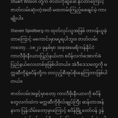
Stuart Wilson တို့က ဇာတ်ကိုဆွဲခေါ်နိုင်တာကြောင့်
ဇာတ်လမ်းဆုံးတဲ့အထိ မထတမ်းကြည့်စေချင်မဲ့ ကား
မျိုးပါ။
Steven Spielberg က ထုတ်လုပ်သူအဖြစ် တာဝန်ယူခဲ့
တာကြောင့် မကောင်းမှာမပူရပါဘူး။ ဇာတ်လမ်း
ကတော့….၁၈၂၁ ခုနှစ်မှာ အခုအမေရိကန်နိုင်ငံ
ကာလီဖိုးနီးယားပြည်နယ်ဟာ စပိန်လက်အောက်ခံ
ပြည်နယ်လေးတစ်ခုဖြစ်ပါတယ်။ အဲဒီဒေသတွေကို မ
က္ကဆီကိုနဲ့စပိန်တို့က တလှည့်စီအုပ်စိုးနေကြတာဖြစ်ပါ
တယ်။
ဇာတ်လမ်းအဖွင့်မှာတော့ ကာလီဖိုးနီးယားကို စပိန်
တွေလက်ထဲက မက္ကဆီကိုဗိုလ်ချုပ်ကြီး ဆန်တာအန်
နာက ပြန်သိမ်းတော့မှာကြောင့် စပိန်မြို့တော်ဝန် ဒွန်