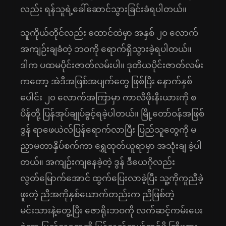
လည်း ရန်သူရဲ့ခေါ်ဆောင်သွားခြင်းခံရပါတယ်။
သူကိုယ်တိုင်လည်း ထောင်ထဲမှာ အနှစ် ၂၀ လောက်
အကျဉ်းချခံတဲ့ ဘဝကို ရောက်ရှိသွားခဲ့ရပါတယ်။
ဒါက ပထမပိုင်းဇာတ်လမ်းပါ။ ဒုတိယပိုင်းဇာတ်လမ်း
ကတော့ အဲဒီအဖြစ်အပျက်တွေ ဖြစ်ပြီး နောက်နှစ်
ပေါင်း ၂၀ လောက်အကြာမှာ ကာလီဖိုးနီးယားကို စ
ပိန်တို့ ပြန်အုပ်ချုပ်ခွင့်ရခဲ့ပါတယ်။ မြို့တော်ဝန်အဖြစ်
ဒွန် ရာဖေယဲလ်ပြန်ရောက်လာပြီး ပြည်သူတွေကို မ
ညှာမတာနှိပ်စက်ကာ ရွှေထုတ်ယူရာမှာ အသုံးချ ခဲ့ပါ
တယ်။ အကျဉ်းကျနေခဲ့တဲ့ ဒွန် ဒီယေဂိုလည်း
လွတ်မြောက်အောင် ထွက်ပြေးလာခဲ့ပြီး သူ့ကိုကူညီခဲ့
ဖူးတဲ့ ညီအကိုနှစ်ယောက်တည်းက ညီဖြစ်တဲ့
မင်းသားနဲ့တွေ့ပြီး ဇောရိုးဘဝကို လက်ဆင့်ကမ်းပေး