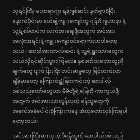
ဘုရင်ကြီး မဟာရာဂျာ ရန်ဂျစ်ဆင်း နတ်ရွာစံပြီး
နောက်ပိုင်းမှာ နယ်ချဲ့ကျူးကျော်သူ ဂျန်ဂီ ဂျဟာနာ နဲ့
သူ့ရဲ့စစ်တပ်က လက်စားချေဖို့အတွက် အင်အား
အလုံးအရင်းနဲ့ ကျူးကျော်ဝင်ရောက်လာပါတော့
တယ်။ ဆာဒါအာကာလ်ဆင်း နဲ့ သူ့ရဲ့ရွာသားတွေက
ဘယ်လိုရင်ဆိုင်သွားကြမလဲ။ နှစ်ဖက်သဘောတူညီ
ချက်တွေ ပျက်ပြားပြီး တင်းမာမှုတွေ မြင့်တက်လာ
ချိန်မှာတော့ ကြောက်ရွံ့ခြင်းကင်းတဲ့ ဆာဒါလ်
စစ်သည်တော်တွေဟာ မိမိတို့ရဲ့မြေကို ကာကွယ်ဖို့
အတွက် အင်အားသာလွန်လှတဲ့ ရန်သူတွေကို
အခက်အခဲပေါင်းစုံကြားကနေ အံတုတော်လှန်ကြရပါ
တော့တယ်။
အင်အားကြီးမားလှတဲ့ ဒီရန်သူကို ဆာဒါလ်စစ်သည်