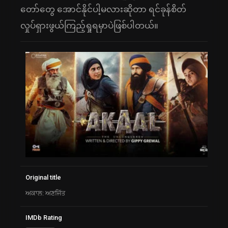
တော်တွေ အောင်နိုင်ပါ့မလားဆိုတာ ရင်ခုန်စိတ်
လှုပ်ရှားဖွယ်ကြည့်ရှုရမှာပဲဖြစ်ပါတယ်။
Original title
ਅਕਾਲ: ਅਣਜਿੱਤ
IMDb Rating