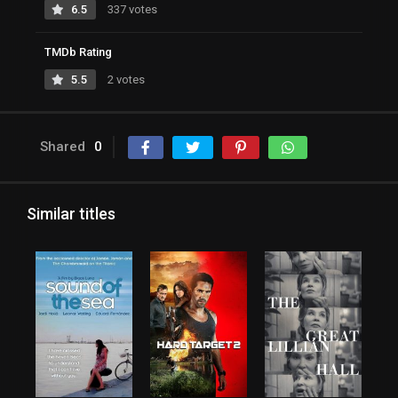
6.5
337 votes
TMDb Rating
5.5
2 votes
Shared
0
Similar titles