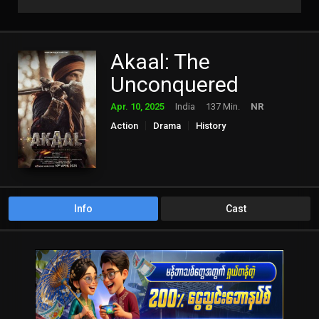
Akaal: The
Unconquered
Apr. 10, 2025
India
137 Min.
NR
Action
Drama
History
Info
Cast