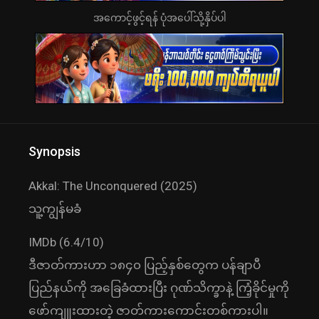
အကောင့်ဖွင့်ရန် ပုံအပေါ်သို့နှိပ်ပါ
Synopsis
Akkal: The Unconquered (2025)
သူ့ကျွန်မခံ
IMDb (6.4/10)
ဒီဇာတ်ကားဟာ ၁၈၄၀ ပြည့်နှစ်တွေက ပန်ချာပီ
ပြည်နယ်ကို အခြေခံထားပြီး ဂုဏ်သိက္ခာနဲ့ ကြံ့ခိုင်မှုကို
ဖော်ကျူးထားတဲ့ ဇာတ်ကားကောင်းတစ်ကားပါ။