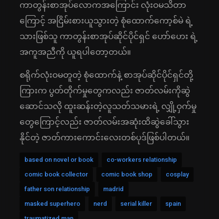
ကာတွန်းစာအုပ်လောကအကြောင်း လုံးဝမသိတာ
ကြောင့် အငြိမ်းစားယူသွားတဲ့ စုံထောက်ကော့စ်မဲ ရဲ့
သားဖြစ်သူ ကာတွန်းစာအုပ်ဆိုင်ပိုင်ရှင် ဟော်ဟေး ရဲ့
အကူအညီကို ယူရပါတော့တယ်။
စရိုက်လုံးဝမတူတဲ့ စုံထောက်နဲ့ စာအုပ်ဆိုင်ပိုင်ရှင်တို့
ကြားက ပွတ်တိုက်မှုတွေကလည်း ဇာတ်လမ်းကိုဆွဲ
ဆောင်သလို ထူးဆန်းတဲ့လူသတ်သမားရဲ့ လျှို့ဝှက်မှု
တွေကြောင့်လည်း ဇာတ်လမ်းအဆုံးထိဆွဲခေါ်သွား
နိုင်တဲ့ ဇာတ်ကားကောင်း‌လေးတစ်ပုဒ်ဖြစ်ပါတယ်။
based on novel or book
co-workers relationship
comic book collector
comic book shop
cosplay
father son relationship
madrid
masked superhero
nerd
serial killer
spain
traumatized man