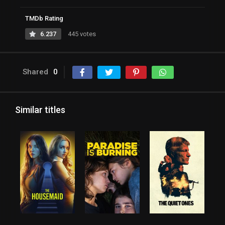
TMDb Rating
6.237
445 votes
Shared
0
Similar titles