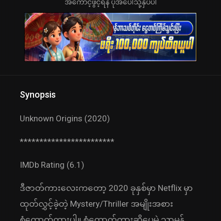
အကောင့်ဖွင့်ရန် ပုံအပေါ်သို့နှိပ်ပါ
Synopsis
Unknown Origins (2020)
************************
IMDb Rating (6.1)
ဒီဇာတ်ကားလေးကတော့ 2020 ခုနှစ်မှာ Netflix မှာ
ထုတ်လွှင့်ခဲ့တဲ့ Mystery/Thriller အမျိုးအစား
စုံထောက်ကားပါ။ စုံထောက်ကားဆိုပေမဲ့ သာမန်