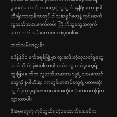
မှုခင်းစုံထောက်ကားတွေနဲ့ ကွဲထွက်နေပြီးတော့ စူပါ
ဟီးရိုးကာတွန်းစာအုပ် ဝါသနာရှင်တွေနဲ့ ကွင်းဆက်
လူသတ်သမားဇာတ်လမ်း ကြိုက်သူတွေအတွက်
တော့ ဇာတ်လမ်းကောင်းတစ်ပုဒ်ပါပဲ။
ဇာတ်လမ်းအညွှန်း –
စပိန်နိုင်ငံ မက်ဒရစ်မြို့မှာ ထူးဆန်းတဲ့လူသတ်မှုတွေ
ဆက်တိုက်ဖြစ်ပေါ်လာပါတယ်။ လူသတ်မှုတွေရဲ့
ထူးခြားချက်က လူသတ်သမားက သူ့ရဲ့ သားကောင်
တွေကို စူပါဟီးရိုး ကာတွန်းစာအုပ်တွေရဲ့ ပထမဆုံး
ထွက်ခဲ့တဲ့ မူရင်းဇာတ်လမ်းအတိုင်း ပုံဖော်သတ်ဖြတ်
သွားတာပါ။
ဒီအမှုတွေကို ကိုင်တွယ်ရတဲ့စုံထောက်ဒေးဗစ်က