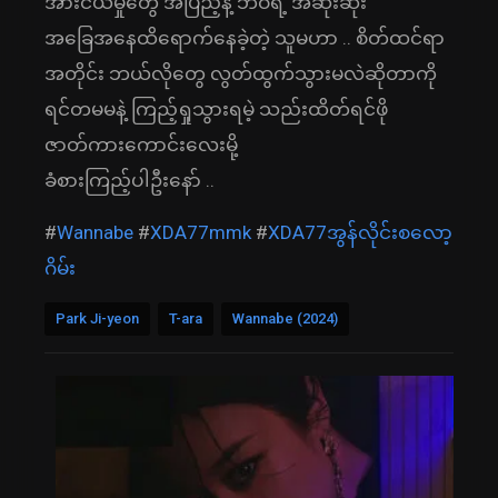
အားငယ်မှုတွေ အပြည့်နဲ့ ဘဝရဲ့ အဆိုးဆုံး
အခြေအနေထိရောက်နေခဲ့တဲ့ သူမဟာ .. စိတ်ထင်ရာ
အတိုင်း ဘယ်လိုတွေ လွတ်ထွက်သွားမလဲဆိုတာကို
ရင်တမမနဲ့ ကြည့်ရှုသွားရမဲ့ သည်းထိတ်ရင်ဖို
ဇာတ်ကားကောင်းလေးမို့
ခံစားကြည့်ပါဦးနော် ..
#
Wannabe
#
XDA77mmk
#
XDA77အွန်လိုင်းစလော့
ဂိမ်း
Park Ji-yeon
T-ara
Wannabe (2024)