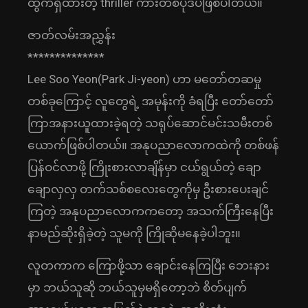
ထွက်ရှိထားတဲ့ thriller ကားတစ်ပုဒ်ပဲဖြစ်ပါတယ်။
ဇာတ်လမ်းအညွှန်း
**************
Lee Soo Yeon(Park Ji-yeon) ဟာ မတော်တဆမှု
တစ်ခုကြောင့် လူတွေရဲ့ အမုန်းကို ခံရပြီး တော်တော်
ကြာအနားယူထားခဲ့ရတဲ့ သရုပ်ဆောင်မင်းသမီးတစ်
ယောက်ဖြစ်ပါတယ်။ အနုပညာလောကထဲကို တစ်ဖန်
ပြန်ဝင်လာဖို့ ကြိုးစားလာချိန်မှာ ငယ်ရွယ်တဲ့ ချော
ချောလှလှ တက်သစ်စလေးတွေကိုမှ ဦးစားပေးချင်
ကြတဲ့ အနုပညာလောကကတော့ အသက်ကြီးနေပြီး
နာမည်ဆိုးရှိခဲ့တဲ့ သူမကို ကြိုဆိုမနေခဲ့ပါဘူး။
လူတကာက ကြောဖို့သာ ချောင်းနေကြပြီး ဘေးနား
မှာ ဘယ်သူဆို ဘယ်သူမှမရှိတော့ဘဲ စိတ်ပျက်