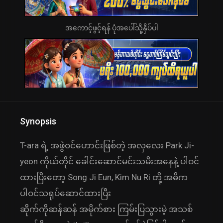
အကောင့်ဖွင့်ရန် ပုံအပေါ်သို့နှိပ်ပါ
Synopsis
T-ara ရဲ့ အဖွဲဝင်ဟောင်းဖြစ်တဲ့ အလှလေး Park Ji-
yeon ကိုယ်တိုင် ခေါင်းဆောင်မင်းသမီးအနေနဲ့ ပါဝင်
ထားပြီးတော့ Song Ji Eun, Kim Nu Ri တို့ အဓိက
ပါဝင်သရုပ်ဆောင်ထားပြီး
ဆိုက်ကိုဆန်ဆန် အမိုက်စား ကြမ်းပြသွားမဲ့ အသစ်