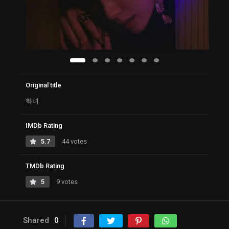
Original title
화녀
IMDb Rating
5.7
44 votes
TMDb Rating
5
9 votes
Shared
0