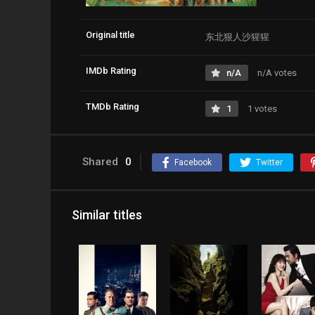
Original title
东北狠人沙猩猩
IMDb Rating
n/A
n/A votes
TMDb Rating
1
1 votes
Shared
0
Facebook
Twitter
Similar titles