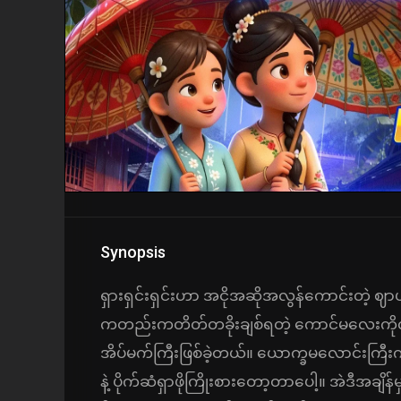
Synopsis
ရှားရှင်းရှင်းဟာ အငိုအဆိုအလွန်ကောင်းတဲ့ ဈ
ကတည်းကတိတ်တခိုးချစ်ရတဲ့ ကောင်မလေးကို
အိပ်မက်ကြီးဖြစ်ခဲ့တယ်။ ယောက္ခမလောင်းကြီး
နဲ့ ပိုက်ဆံရှာဖိုကြိုးစားတော့တာပေါ့။ အဲဒီအချိန