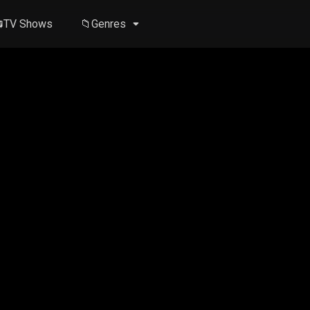
TV Shows
📁Genres