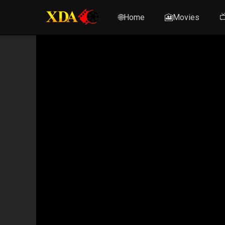
🌐Home
🎦Movies
