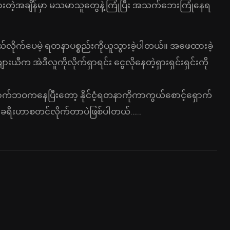
ွားတဲ့အချိန်မှာ မသမာသူတွေနဲ့ကြုံပြီး အသက်ဘေးကြုံနေရ
်လိုက်ပေမဲ့ ရတနာပစ္စည်းကိုယူသွားခဲ့ပါတယ်။ အဖေထားခဲ့
ကျားယီက အဲဒီလူကိုလိုက်ရှာရင်း ငွေလိုနေတဲ့ရှားရှင်းရှင်းကို
်ယောက်ဘဝကနေပြီးတော့ နိုင်ငံ့ရတနာကိုကာကွယ်စောင့်ရှောက်
မ်းခရီးဟာစတင်လိုက်တာပဲဖြစ်ပါတယ်……