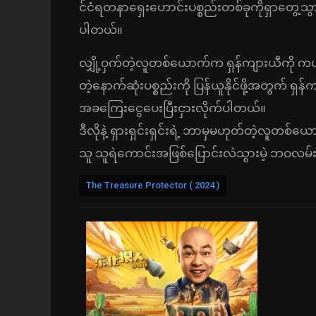
င်ငံရတနာရှေးဟောင်းပစ္စည်းတစ်ခုကိုရှာတွေ့သ
ပါတယ်။
လျှို့ဝှက်တဲ့လူတစ်ယောက်က ရှန်ကျားယီကို ကယ
တဲ့နောက်ဆုံးပစ္စည်းကို ပြန်ယူနိုင်ဖို့အတွက် ရှန်
အခကြေးငွေပေးပြီးငှားလိုက်ပါတယ်။
ဒီလိုနဲ့ ရှားရှင်းရှင်းရဲ့ ဘာမှမဟုတ်တဲ့လူတစ
သူ သူရဲကောင်းအဖြစ်ပြောင်းလဲသွားမဲ့ ဘဝလ
The Treasure Protector ( 2024 )