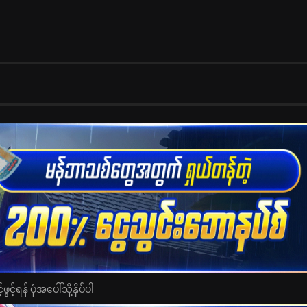
င့်ရန် ပုံအပေါ်သို့နှိပ်ပါ