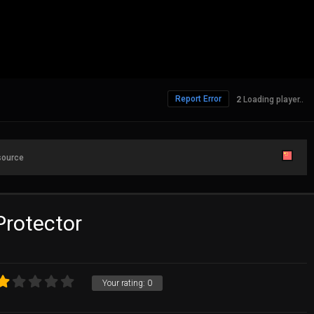
Report Error
Loading player..
source
Protector
Your rating:
0