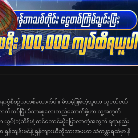
ာပနာပွဲစီစဉ်သူတစ်ယောက်ပါ။ မိဘမဲ့ဖြစ်တဲ့သူဟာ သူငယ်ငယ်
လက်ထပ်ပြီး မိသားစုလေးတည်ဆောက်ဖို့ဟာ သူ့အတွက်
က ယွမ်(၁)သိန်းနဲ့ တင်တောင်းဖိုပြောလာတဲ့အတွက် ရရာနည်း
်မှာ ရှန်ထျန်းမင်နဲ့ ရှန်ကျားယီတိုသားအဖဟာ သဲကန္တာရထဲမှာ နိ