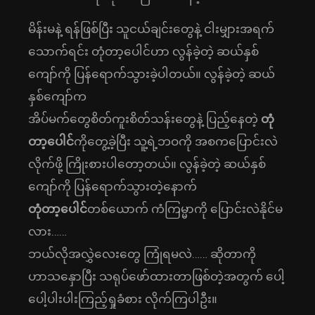
မိန်းမနဲ့ ရန်ဖြစ်ပြီး သူငယ်ချင်းတွေနဲ့ ငါးမျှားအရက်
သောက်ရင်း တုံတာ့ပေါင်ဟာ လွန်ခဲ့တဲ့ ဆယ်နှစ်
ကျော်ကို ပြန်ရောက်သွားခဲ့ပါတယ်။ လွန်ခဲ့တဲ့ ဆယ်
နှစ်ကျော်က
အိပ်မက်တွေစိတ်ကူးစိတ်သန်းတွေနဲ့ ပြည့်နေတဲ့
တုံ
တာ့ပေါင်
ကိုတွေ့ခဲ့ပြီး သူ့ရဲ့ဘဝကို အစကပြောင်းလဲ
လိုက်ဖို့ ကြိုးစားပါတော့တယ်။ လွန်ခဲ့တဲ့ ဆယ်နှစ်
ကျော်ကို ပြန်ရောက်သွားတဲ့နောက်
တုံတာ့ပေါင်
တစ်ယောက် ကံကြမ္မာကို ပြောင်းလဲနိုင်မ
လား……
ဘယ်လိုအလွှဲလေးတွေ ကြုံရမလဲ…… ဆိုတာကို
ဟာသနှောပြီး သရုပ်ဖော်ထားတာဖြစ်တဲ့အတွက် ပေါ့
ပေါ့ပါးပါးကြည့်ရှုခံစား လိုက်ကြပါဦး။