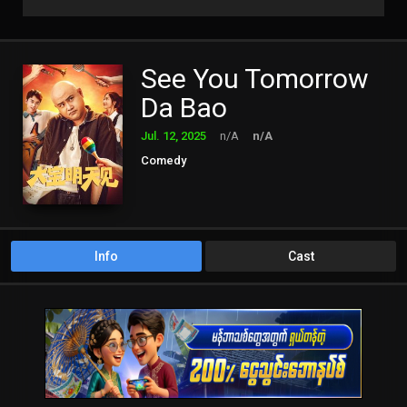
See You Tomorrow
Da Bao
Jul. 12, 2025
n/A
n/A
Comedy
Info
Cast