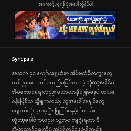
အကောင့်ဖွင့်ရန် ပုံအပေါ်သို့နှိပ်ပါ
Synopsis
အသက် ၄၀ ကျော်အရွယ်မှာ အိပ်မက်စိတ်ကူးတွေ
တစ်ခုမှအကောင်မထည်မဖြစ်လာတဲ့
တုံတာ့ပေါင်
ဟာ
အိမ်ထောင်ရေးလည်း မသာယာနိုင်ဖြစ်နေပါတယ်။
ဇနီးဖြစ်သူ
ယွီရှ
ကလည်း သူ့အပေါ် အချစ်တွေ
ပျောက်ဆုံးသွားခဲ့ပြီး ငြိုငြင်နေခဲ့ပါတယ်။
တုံတာ့ပေါင်
ကလည်း သူ့ဘဝ ကျရှုံးရတာ ဒီ
အိမ်ထောင်ရေးကိုပဲ အပြစ်တင်နေခဲ့ပါတယ်။