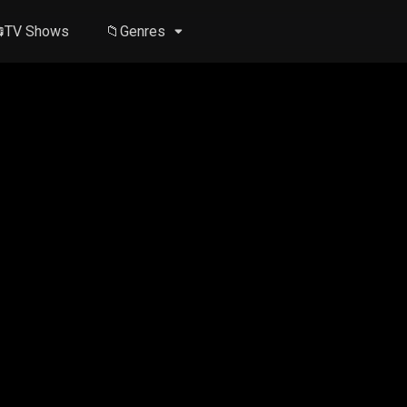
TV Shows
📁Genres