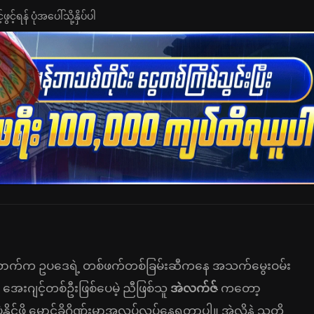
င့်ရန် ပုံအပေါ်သို့နှိပ်ပါ
်ယောက်က ဥပဒေရဲ့ တစ်ဖက်တစ်ခြမ်းဆီကနေ အသက်မွေးဝမ်း
အေးဂျင့်တစ်ဦးဖြစ်ပေမဲ့ ညီဖြစ်သူ
အဲလက်ဇ်
က‌တော့
ဖို့ မှောင်ခိုဂိုဏ်းမှာအလုပ်လုပ်နေရတာပါ။ အဲ့လိုနဲ့ သူတို