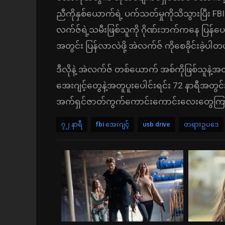
ညီကိုနှစ်ယောက်ရဲ့ ပက်သတ်မှုကိုသိသွားပြီး
လက်ဇ်ရဲ့သမီးဖြစ်သူကို ဂိုဏ်းဘက်က‌နေ ပြန်ပေးဆွဲ
အတွင်း ပြန်လာလဲဖို့ အဲလက်ဇ် ကိုစေခိုင်းခဲ့ပါတ
ဒီလိုနဲ့ အဲလက်ဇ် တစ်ယောက် အစ်ကိုဖြစ်သူန
အေးဂျင့်တွေနဲ့အတူပူးပေါင်းရင်း 72 နာရီအတွင်း
အက်ရှင်ဇာတ်ကွက်ကောင်းကောင်းလေးတွေကြားက
၇၂ နာရီ
fbi အေးဂျင့်
usb drive
တရားဥပဒေ