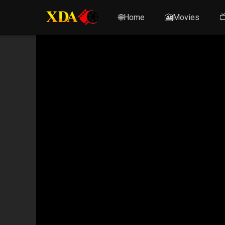
🌐Home
🎦Movies
