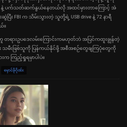
 FBI နဲ့ ပက်သတ်ဆက်နွယ်နေတယ်လို အထင်မှားတာကြောင့် အဲ
ပြီး FBI က သိမ်းသွားတဲ့ သူတို့ရဲ့ USB drive နဲ့ 72 နာရီ
ယ်။
ဲ့အတူ တရားဥပဒေလမ်းကြောင်းကမဟုတ်ဘဲ အပြင်ကထူးချွန်တဲ့
 သမီးဖြစ်သူကို ပြန်ကယ်နိုင်ဖို့ အစီအစဉ်တွေချကြပုံတွေကို
 ကြည့်ရှုရမှာပါပဲ။
မှောင်ခိုဂိုဏ်း