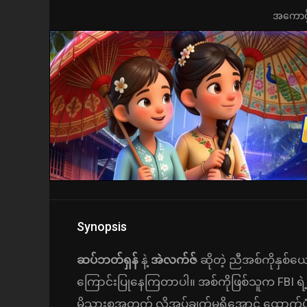
အကောင့်ဖွ
Synopsis
ဆပ်ဘတ်ရှန်
နဲ့
အဲလက်ဇ်
ဆိုတဲ့ ညီအစ်ကိုနှစ
ကြောင်းပြုနေကြတာပါ။ အစ်ကိုဖြစ်သူက FBI ရဲ့ 
မိသားစုအတွက် လိုအပ်ချက်မရှိအောင် ထောက်ပံ့နိုင်