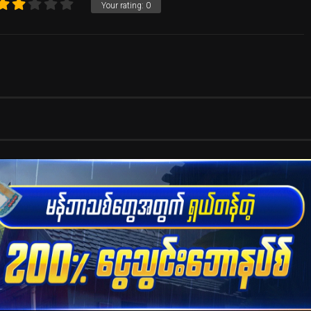
Your rating:
0