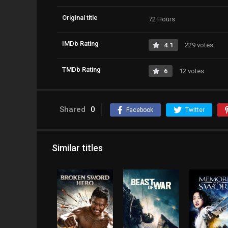
Original title
72 Hours
IMDb Rating
4.1
229 votes
TMDb Rating
6
12 votes
Shared
0
Facebook
Twitter
Similar titles