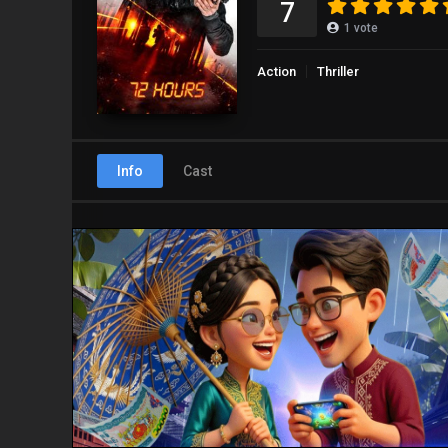
7
1
vote
Action
Thriller
Info
Cast