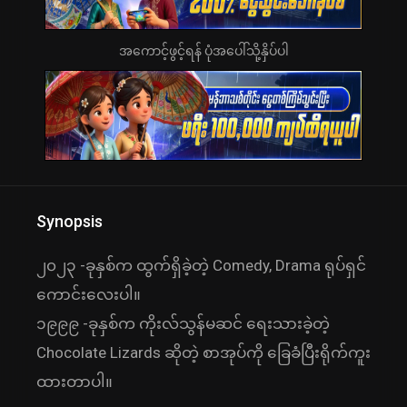
အကောင့်ဖွင့်ရန် ပုံအပေါ်သို့နှိပ်ပါ
Synopsis
၂၀၂၃ -ခုနှစ်က ထွက်ရှိခဲ့တဲ့ Comedy, Drama ရုပ်ရှင်
ကောင်းလေးပါ။
၁၉၉၉ -ခုနှစ်က ကိုးလ်သွန်မဆင် ရေးသားခဲ့တဲ့
Chocolate Lizards ဆိုတဲ့ စာအုပ်ကို ခြေခံပြီးရိုက်ကူး
ထားတာပါ။