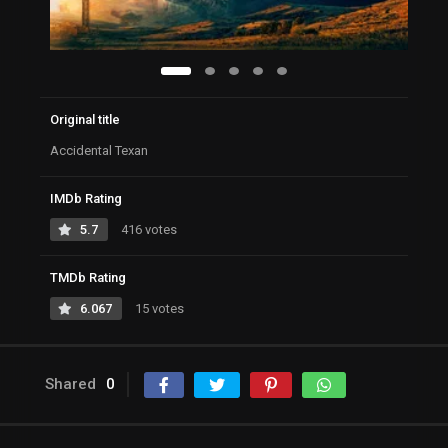
Original title
Accidental Texan
IMDb Rating
5.7
416 votes
TMDb Rating
6.067
15 votes
Shared
0