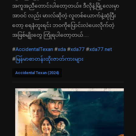
အကူအညီတောင်းပါတော့တယ်။ ဒီလိုနဲ့မြို့လေးမှာ
အာဝင် လည်း မားလ်ဆိုတဲ့ လူတစ်ယောက်နဲ့ဆုံပြီး
တော့ ရေနံတူးရင်း ဘဝကိုပြောင်းလဲပေးလိုက်တဲ့
အဖြစ်မျိုးတွေ ကြုံရပါတော့တယ်…..
#
AccidentalTexan
#
xda
#
xda77
#
xda77.net
#
မြန်မာစာတန်းထိုးဇာတ်ကားများ
Accidental Texan (2024)