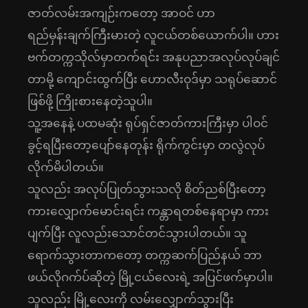
ဇာတ်လမ်းအကျဉ်းကတော့ အာဝင် ဟာ
ရည်မှန်းချက်ကြီးမားတဲ့ လူငယ်တစ်ယောက်ပါ။ ဟား
ဗက်တက္ကသိုလ်မှာတက်ရင်း အနုပညာအလုပ်လုပ်ချင်
တာမို့ ကျောင်းထွက်ပြီး ဟောလီးဝုဒ်မှာ သရုပ်ဆောင်
ဖြစ်ဖို့ ကြိုးစားနေတဲ့သူပါ။
သူ့အနေနဲ့ ပထမဆုံး ရုပ်ရှင်ဇာတ်ကားကြီးမှာ ပါဝင်
ခွင့်ရပြီးတော့ပျော်နေတုန်း ရိုက်ကွင်းမှာ တလွဲလုပ်
လိုက်မိပါတယ်။
သူလည်း အလုပ်ပြုတ်သွားသလို စိတ်ညစ်ပြီးတော့
ကားလျှောက်မောင်းရင်း ကန္တာရတစ်နေရာမှာ ကား
ပျက်ပြီး လူလည်းသောင်တင်သွားပါတယ်။ သူ
ရောက်သွားတာကတော့ တက္ကဆက်ပြည်နယ် ဘာ
ဖယ်လိုဂက်ပ်ဆိုတဲ့ မြို့ငယ်လေးရဲ့ အပြင်ဖက်မှာပါ။
သူလည်း မြို့လေးကို လမ်းလျှောက်သွားပြီး