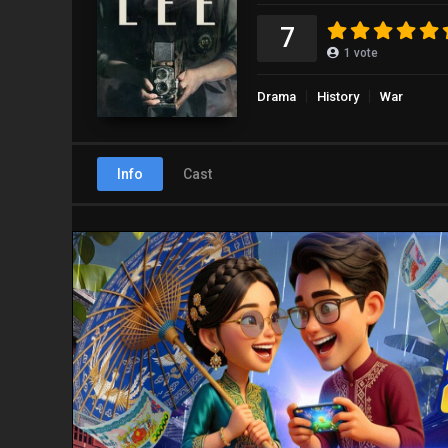
7
1
vote
Drama
History
War
Info
Cast