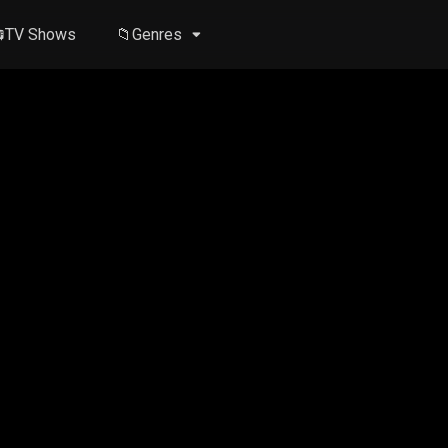
TV Shows
📁Genres