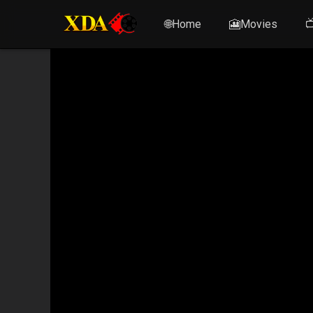
🌐Home
🎦Movies
