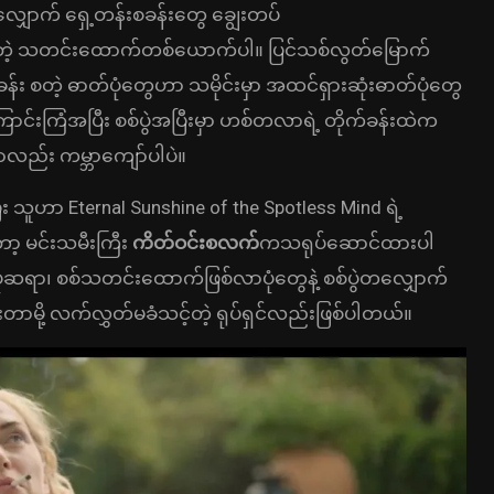
ောက် ရှေ့တန်းစခန်းတွေ ချွေးတပ်
ကူးခဲ့တဲ့ သတင်းထောက်တစ်ယောက်ပါ။ ပြင်သစ်လွတ်မြောက်
်စခန်း စတဲ့ ဓာတ်ပုံတွေဟာ သမိုင်းမှာ အထင်ရှားဆုံးဓာတ်ပုံတွေ
င်းကြံအပြီး စစ်ပွဲအပြီးမှာ ဟစ်တလာရဲ့ တိုက်ခန်းထဲက
ုံဟာလည်း ကမ္ဘာကျော်ပါပဲ။
ြီး သူဟာ Eternal Sunshine of the Spotless Mind ရဲ့
ော့ မင်းသမီးကြီး
ကိတ်ဝင်းစလက်
ကသရုပ်ဆောင်ထားပါ
ာ၊ စစ်သတင်းထောက်ဖြစ်လာပုံတွေနဲ့ စစ်ပွဲတလျှောက်
ာမို့ လက်လွှတ်မခံသင့်တဲ့ ရုပ်ရှင်လည်းဖြစ်ပါတယ်။