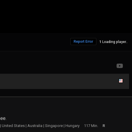
Report Error
618 Views
ee.
 United States | Australia | Singapore | Hungary
117 Min.
R