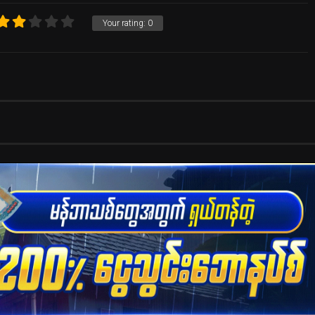
Your rating:
0