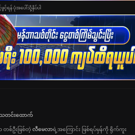
င့်ရန် ပုံအပေါ်သို့နှိပ်ပါ
 စစ်သတင်းထောက်
 တစ်ဦးဖြစ်တဲ့
လီမေလာ
ရဲ့အကြောင်း ဖြစ်ရပ်မှန်ကို ရိုက်ကူး