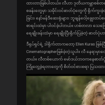
ထားတာဖြစ်ပါတယ်။ လီဟာ ဒုတိယကမ္ဘာစစ်တလျှ
စခန်းတွေမှာ သမိုင်းဝင်ဓာတ်ပုံတွေကို ရိုက်
ခြင်း၊ နော်မန်ဒီဆေးရုံများ၊ ဘူချန်ဝေါ့ချွေးတပ
စာရင်းထဲမှာ ပါဝင်ခဲ့ပါတယ်။ ဟစ်တလာ သေကြော
ရေချိုးခန်းထဲမှာ ရေချိုးပြီးရိုက်ပြခဲ့တဲ့ ဓာတ်ပ
ဒီရုပ်ရှင်ရဲ့ ဒါရိုက်တာကတော့ Ellen Kuras ဖြစ်ပ
Cinematographerဖြစ်ခဲ့တဲ့သူပါ။ လီ နေရာမှာတ
တယ်။ လီတစ်ယောက် မော်ဒယ်ဘဝကနေဓာတ်ပုံဆရ
ကြုံတွေ့ခဲ့ရတာတွေကို စိတ်ဝင်စားစရာ ပြသထားတ