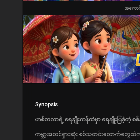
အကောင့်ဖွ
Synopsis
ဟစ်တလာရဲ့ ရေချိုးကန်ထဲမှာ ရေချိုးပြခဲ့တဲ့
ကမ္ဘာ့အထင်ရှားဆုံး စစ်သတင်းထောက်တွေထဲက