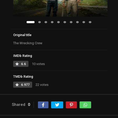
Original title
The Wrecking Crew
IMDb Rating
6.6
10 votes
TMDb Rating
6.977
22 votes
Shared
0