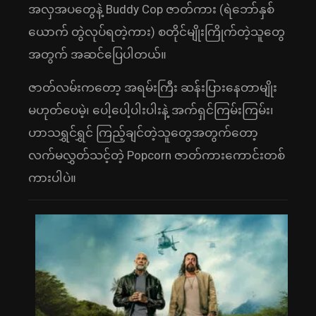
အလှအပတွေနဲ့ Buddy Cop ဇာတ်ကား (ရဲဘော်နှစ်
ယောက် တွဲလုပ်ရတဲ့ကား) စတိုင်မျိုးကြိုက်တဲ့သူတွေ
အတွက် အဆင်ပြေပါတယ်။
ဇာတ်လမ်းကတော့ အရမ်းကြီး ဆန်းပြားနေတာမျိုး
မဟုတ်ပေမဲ့၊ ပေါ့ပေါ့ပါးပါးနဲ့ အက်ရှင်ကြမ်းကြမ်း၊
ဟာသရွှင်ရွှင် ကြည့်ချင်တဲ့သူတွေအတွက်တော့
လက်မလွှတ်သင့်တဲ့ Popcorn ဇာတ်ကားကောင်းတစ်
ကားပါပဲ။