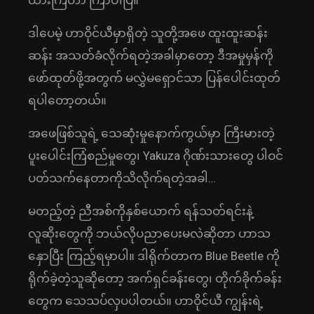
ထားကြတာ ကြာပါပြီ။
ဒါပေမဲ့ ဟာဝိုင်ယီမှာရှိတဲ့ သူတို့အဖေ ထူးထူးဆန်း
ဆန်း အသတ်ခံလိုက်ရတဲ့အခါမှာတော့ ဒီအမှုမှန်ကို
ဖော်ထုတ်ဖို့အတွက် မလွှဲမရှောင်သာ ပြန်ပေါင်းထုတ်
ရပါတော့တယ်။
အဖေဖြစ်သူရဲ့ သေဆုံးမှုနောက်ကွယ်မှာ ကြီးမားတဲ့
ပူးပေါင်းကြံစည်မှုတွေ၊ Yakuza ဂိုဏ်းသားတွေ ပါဝင်
ပတ်သက်နေတာကိုသိလိုက်ရတဲ့အခါ…
မတည့်တဲ့ ညီအစ်ကိုနှစ်ယောက် ရန်သတ်ရင်းနဲ့
လူဆိုးတွေကို ဘယ်လိုပညာပေးမလဲဆိုတာ ဟာသ
နှောပြီး ကြည့်ရမှာပါ။ ဒါရိုက်တာက Blue Beetle ကို
ရိုက်ခဲ့တဲ့သူဆိုတော့ အက်ရှင်ခန်းတွေ၊ တိုက်ခိုက်ခန်း
တွေက သေသပ်လှပပါတယ်။ ဟာဝိုင်ယီ ကျွန်းရဲ့