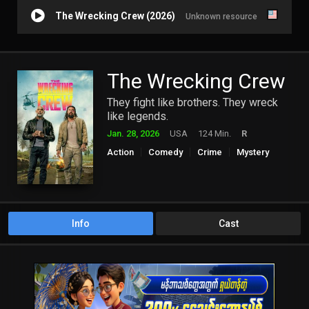
The Wrecking Crew (2026)
Unknown resource
The Wrecking Crew
They fight like brothers. They wreck
like legends.
Jan. 28, 2026
USA
124 Min.
R
Action
Comedy
Crime
Mystery
Info
Cast