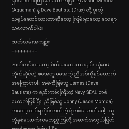
ရှင်မင်းသားကြီး နှစ်ယောက်ဖြစ်တဲ့ Jason Momoa
(Aquaman) နဲ့ Dave Bautista (Drax) တို့ ပူးတွဲ
သရုပ်ဆောင်ထားတာဆိုတော့ ကြမ်းမှာတော့ သေချာ
သလောက်ပါပဲ။
ဇာတ်လမ်းအကျဉ်း
+++++++++
ဇာတ်လမ်းကတော့ စိတ်သဘောထားချင်း လုံးဝမ
တိုက်ဆိုင်တဲ့ ဖအေတူ မအေကွဲ ညီအစ်ကိုနှစ်ယောက်
အကြောင်းပါ။ အစ်ကိုဖြစ်သူ James (Dave
Bautista) က စည်းကမ်းကြီးတဲ့ Navy SEAL တစ်
ယောက်ဖြစ်ပြီး၊ ညီဖြစ်သူ Jonny (Jason Momoa)
ကတော့ ထင်ရာစိုင်းတတ်တဲ့ ရဲတစ်ယောက်ပေါ့။ သူ
တို့နှစ်ယောက်ကမတည့်ကြလို့ အဆက်အသွယ်ဖြတ်