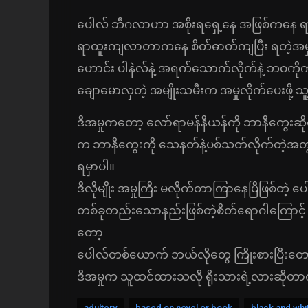
ပေါလ် ဘီဂလာဟာ အစိုးရရှေ့နေ အဖြစ်ကနေ 
ရာထူးကျလာတာကနေ စိတ်ဓာတ်ကျပြီး ရတဲ့အမှုသ
ဟောင်း ပါနဲလ်နဲ့ အရက်သောက်လိုက်နဲ့ ဘဝကိုကု
ချောမောလှတဲ့ အမျိုးသမီးက အမှုလိုက်ပေးဖို့ သူ
ဒီအမှုကတော့ လော်ရာမန်နီယန်ကို ဘာနီကွေးဆိုတဲ့
က ဘာနီကွေးကို သေနတ်နဲ့ပစ်သတ်လိုက်တဲ့အတ
ရမှာပါ။
ဒီလိုမျိုး အမှုကြီး မလိုက်တာကြာနေပြီဖြစ်တဲ့ ‌
တစ်ခုတည်းသောနည်းဖြစ်တဲ့စိတ်ရောဂါကြောင့် လူ
တော့
ပေါလ်တစ်ယောက် ဘယ်လိုတွေ ကြိုးစားပြီးတော့
ဒီအမှုက သူထင်ထားသလို ရိုးသားရဲ့လားဆိုတာကို
adultery
based on novel or book
black and whi