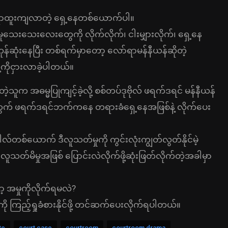
ရာထူးကျလာတဲ့ ရှေ့နေတစ်ယောက်ပါ။
ေးသေးလေးတွေကို လိုက်လိုက်၊ ငါးမျှားလိုက်၊ ရှေ့နေ
န်ဆုံးနေပြီး တစ်ရက်မှာတော့ လော်ရာမန်နီယန်ဆိုတဲ့
့ကိုငှားလာခဲ့ပါတယ်။
သူက အဓမ္မပြုကျင့်ခဲ့လို့ စစ်တပ်ဒုဗိုလ် ဖရက်ဒရင် မန်နီယန်
ွက် ဖရက်ဒရင်ဘက်ကနေ တရားခံရှေ့နေအဖြစ်နဲ့ လိုက်ပေး
ပေါလ်တစ်ယောက် ဒီလူသတ်မှုကို ကွင်းလုံးကျွတ်လွတ်နိုင်မဲ့
သတ်မိမှုအဖြစ် ပြောင်းလဲလိုက်ဖို့ဆုံးဖြတ်လိုက်တဲ့အခါမှာ
 အမှုကိုလိုက်ရမလဲ?
 ကြည့်ရှုခံစားနိုင်ဖို့ တင်ဆက်ပေးလိုက်ရပါတယ်။
te
court case
courtroom
courtroom drama