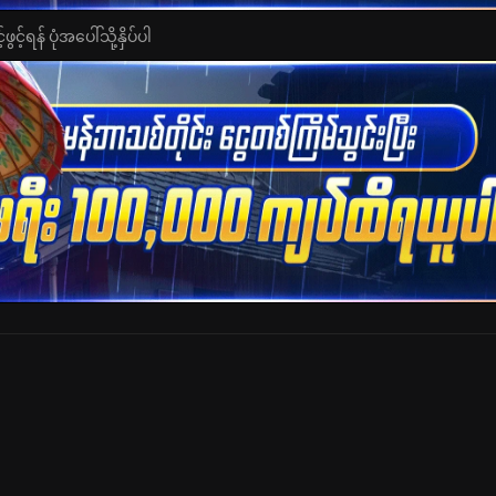
င့်ရန် ပုံအပေါ်သို့နှိပ်ပါ