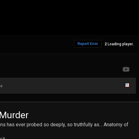
Report Error
Loading player..
ce
 Murder
s has ever probed so deeply, so truthfully as… Anatomy of
n/A