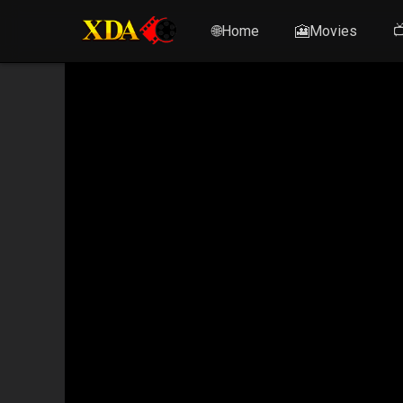
🌐Home
🎦Movies
