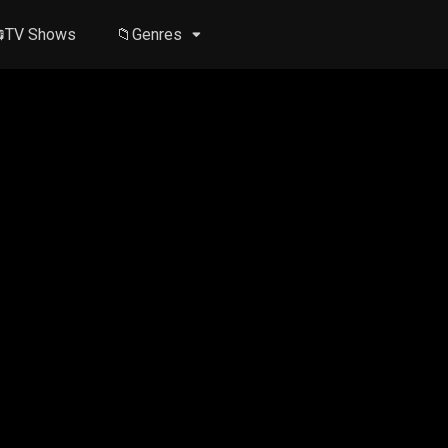
TV Shows
📁Genres