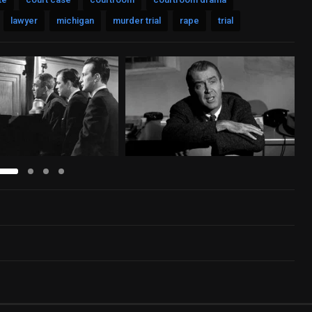
lawyer
michigan
murder trial
rape
trial