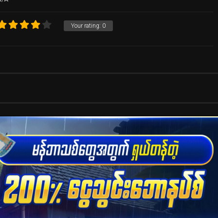
Your rating:
0