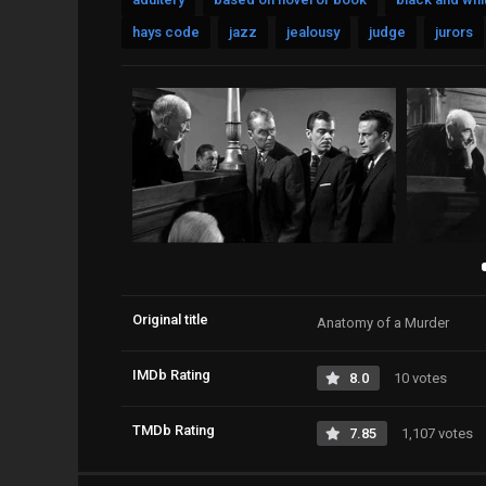
hays code
jazz
jealousy
judge
jurors
Original title
Anatomy of a Murder
IMDb Rating
8.0
10 votes
TMDb Rating
7.85
1,107 votes