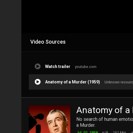
Video Sources
Watch trailer
youtube.com
Anatomy of a Murder (1959)
Unknown resour
Anatomy of a
No search of human emotion
a Murder.
Jul. 01, 1959
n/A
161 Min.