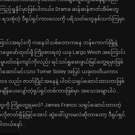
့်ရှုနိုင်မှာဖြစ်ပါတယ်။ Drama ဆန်ဆန်ဇာတ်အိမ်တွေ
 ရသစုံတဲ့ ဒီရုပ်ရှင်ကားလေးကို ပရိသတ်တွေနှစ်သက်ကြမှာ
ြောင်းအရင်းကို ကနေဒါသစ်တောကနေ ဘန်ကောက်မြိုနဲ့
ဖွေဖော်ထုတ်ဖို့ ကြိုးစားရတဲ့ ယခု Largo Winch အကြောင်း
ူနေမှုပတ်ဝန်းကျင်ကိုလည်း ရင်သပ်ရှုမောဖွယ်မြင်တွေ့ရမှာဖြစ်
ဇာတ်ဆောင်မင်းသား Tomer Sisley အပြင် ယခုတတိယကား
co လည်း ဇာတ်ပြိုင်အနေနဲ့ ပါဝင်သရုပ်ဆောင်ထားတာဖြစ်
ျိန်ပေးပျော်တဲ့ရုပ်ရှင်တစ်ကားဖြစ်မှာ အသေအချာပါပဲ…
ွေကို ကြုံတွေ့ရမလဲ? James Franco သရုပ်ဆောင်ထားတဲ့
တ်ရှိန်မြင့်အောင် ဆွဲခေါ်သွားမလဲဆိုတာတော့ ဒီရုပ်ရှင်
က်ပါတယ်နော်…