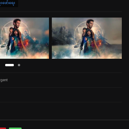
ူးဖော်ရေး
rgent