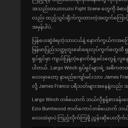
အသည်းတယားယား Fight Scene တွေကို ခံစားကြည
လည်း ထည့်သွင်းရိုက်ကူးထားတဲ့အတွက်ကြောင့်
အမှန်ပါပဲ…
ပြန်ပေးဆွဲခံရတဲ့သားငယ်နဲ့ နောက်ကွယ်ကအက
မြန်မာပြည်သတ္တုတူးဖော်ရေးလုပ်ကွက်တွေထိ ရှာ
ရုပ်ရှင်မှာ ကျယ်ပြန့်တဲ့နောက်ခံရှုခင်းတွေနဲ့ လ
ပါတယ်…Largo Winch ရုပ်ရှင်များရဲ့ အဓိက
လေးမှာတော့ နာမည်ကျော်မင်းသား James Fran
လို့ James Franco ပရိသတ်များအနေနဲ့လည်း အခ
Largo Winch တစ်ယောက် ဘယ်လိုစွန့်စားခန်းတ
Ezio Burntwood ဇာတ်ကောင်တစ်ယောက် ဘယ်လိုဇာ
လေးထဲမှာပဲ ကြည့်လိုက်ကြဖို့ ညွှန်းဆိုပေးလို