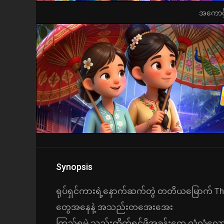
အကောင့်ဖွ
Synopsis
ရုပ်ရှင်ကားရဲ့နောက်ဆက်တွဲ တတိယမြောက် Thri
တွေအနေနဲ့ အသည်းတအေးအေး
ကြည့်ရမဲ့ သည်းထိတ်ရင်ဖိုအခန်းတွေ လုံလုံ