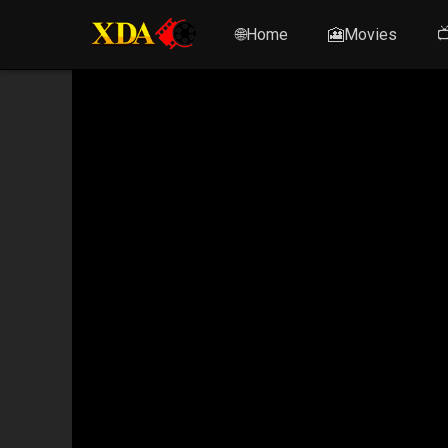
🌐Home
🎦Movies
