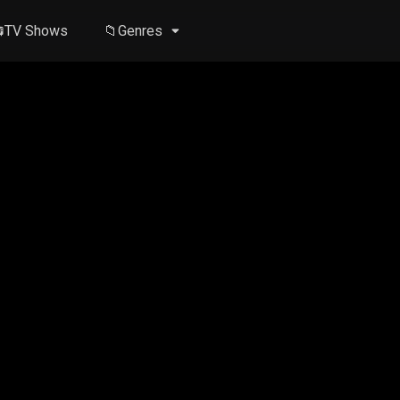
TV Shows
📁Genres