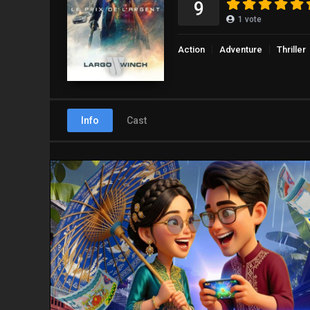
9
1
vote
Action
Adventure
Thriller
Info
Cast