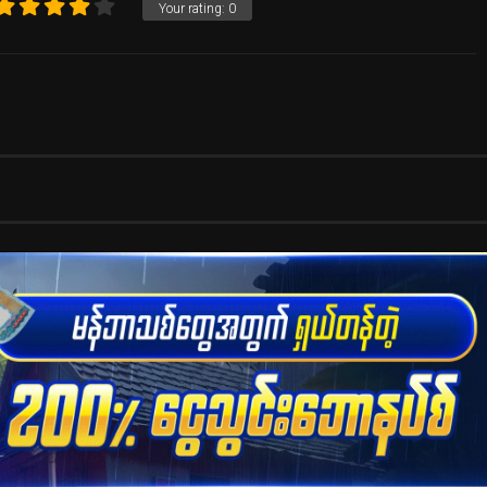
Your rating:
0