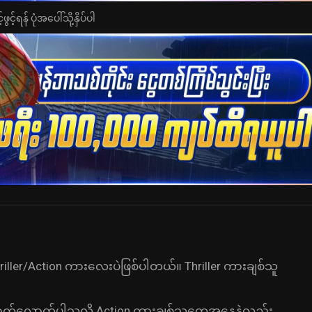
င့်ရန် ပုံအပေါ်သို့နှိပ်ပါ
ller/Action ကားလေးပဲဖြစ်ပါတယ်။ Thriller ကားချစ်သူ
လောက်လောက်ပါသလို Action ကားချစ်သူတွေအနေနဲ့လည်း