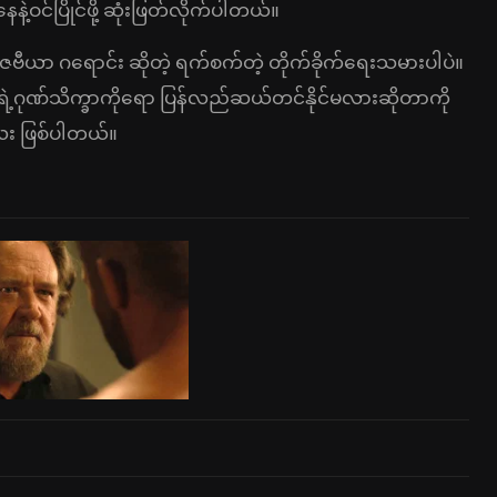
နဲ့ဝင်ပြိုင်ဖို့ ဆုံးဖြတ်လိုက်ပါတယ်။
ေဗီယာ ဂရောင်း ဆိုတဲ့ ရက်စက်တဲ့ တိုက်ခိုက်ရေးသမားပါပဲ။
ဲ့ဂုဏ်သိက္ခာကိုရော ပြန်လည်ဆယ်တင်နိုင်မလားဆိုတာကို
လေး ဖြစ်ပါတယ်။