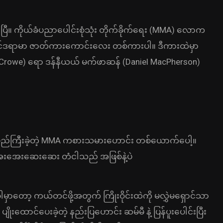
ြီ။ ကိုယ်ခံပညာပေါင်းစုံသုံး တိုက်ခိုက်ရေး (MMA) လောက
ရှင်ဒရာမာ ဇာတ်ကားကောင်းလေး တစ်ကားပါ။ ဒီကားထဲမှာ
ll Crowe) ရော ဒန်နီယယ် မက်ဖာဆန် (Daniel MacPherson)
 နာမည်ကြီးခဲ့တဲ့ MMA ကစားသမားဟောင်း တစ်ယောက်ပေါ့။
အေးအေးဆေးဆေး တံငါသည် အဖြစ်နဲ့ပဲ
ါမှာတော့ ကယ်တင်ဖို့အတွက် ကြိုးဝိုင်းထဲကို မလွှဲမရှောင်သာ
ုးထောင်ပေးခဲ့တဲ့ နည်းပြဟောင်း ဆမ်မီ နဲ့ ပြန်ပူးပေါင်းပြီး