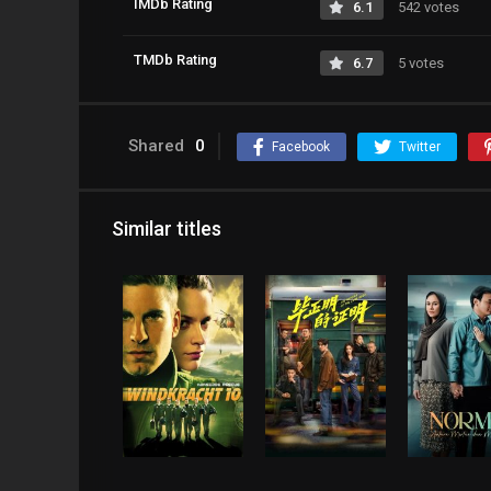
IMDb Rating
6.1
542 votes
TMDb Rating
6.7
5 votes
Shared
0
Facebook
Twitter
Similar titles