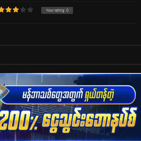
Your rating:
0