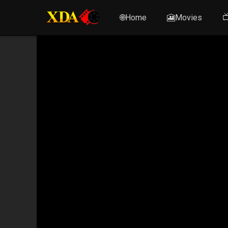
🌐Home
🎦Movies
