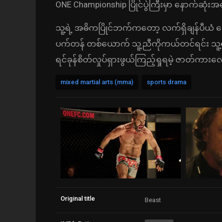
ONE Championship ပြိုင်ပွဲကြီးမှာ နောက်ဆုံးအနေ
သူ့ရဲ့ အဓိကပြိုင်ဘက်ကတော့ လက်ရှိချန်ပီယံ ဇ
ပက်တန် တစ်ယောက် သူ့ညီကိုကယ်တင်ရင်း သူ့ရ
ရင်ခုန်စိတ်လှုပ်ရှားဖွယ်ကြည့်ရှုရမဲ့ ဇာတ်ကား
mixed martial arts (mma)
sports drama
Original title
Beast