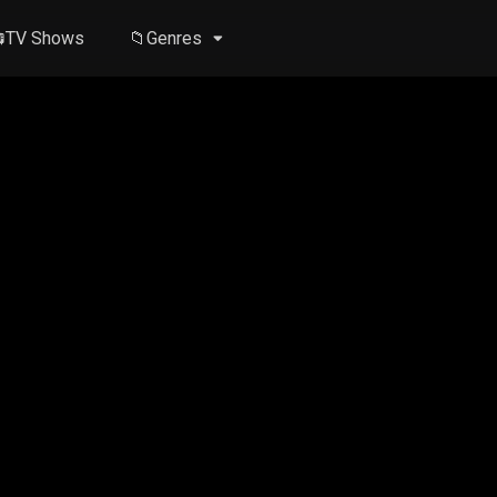
TV Shows
📁Genres