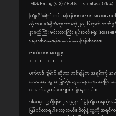
IMDb Rating (6.2) / Rotten Tomatoes (86%)
ကြိုးဝိုင်းဖိုက်တင် အကြမ်းစားကား အသစ်လာပါပ
ကို အခြေခံရိုက်ကူးထားတဲ့ ၂၀၂၆ ထွက် အက်
နာမည်ကြီး မင်းသားကြီး ရပ်ဆဲလ်ခရိုး (Russe
ရော ပါဝင်သရုပ်ဆောင်ထားကြပါတယ်။
ဇာတ်လမ်းအကျဉ်း
+++++++++++++
ပက်တန် ဂျိမ်းစ် ဆိုတာ တစ်ချိန်က အရမ်းကို
အခုတော့ သူက ပြိုင်ပွဲတွေကနေ အနားယူပြီး 
အသက်မွေးဝမ်းကျောင်းပြုနေတာပါ။
ဒါပေမဲ့ သူ့ညီဖြစ်သူ အန္တရာယ်နဲ့ ကြုံလာရတဲ့အခ
ပြန်ဝင်လာရပါတော့တယ်။ ဒီလိုနဲ့ သူ့ကို အရင်က ပျိ