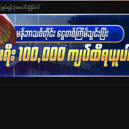
င့်ရန် ပုံအပေါ်သို့နှိပ်ပါ