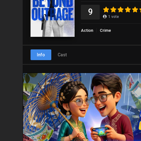
9
1
vote
Action
Crime
Info
Cast