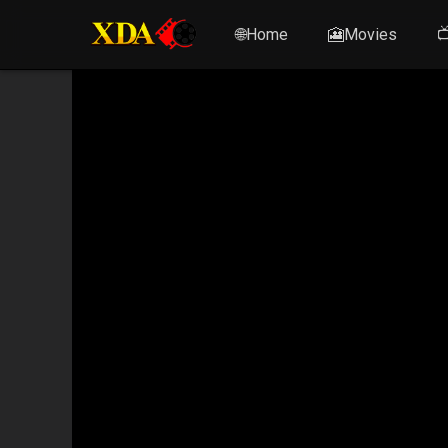
🌐Home
🎦Movies
