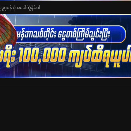
င့်ရန် ပုံအပေါ်သို့နှိပ်ပါ