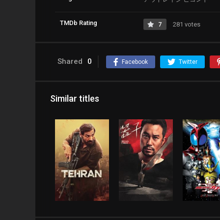
TMDb Rating
7
281 votes
Shared
0
Facebook
Twitter
Similar titles