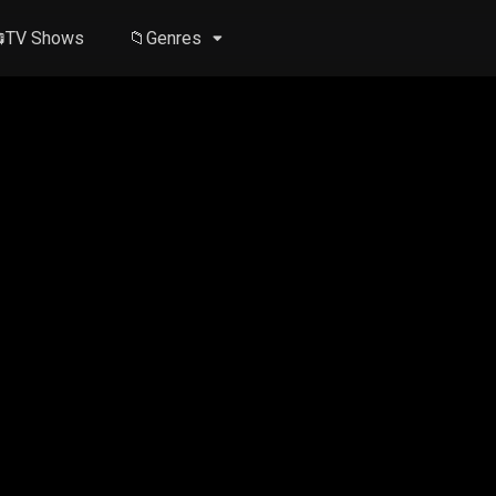
TV Shows
📁Genres