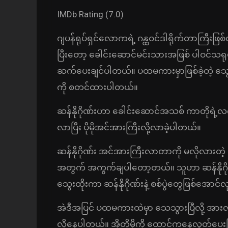
IMDb Rating (7.0)
ဂျပန်ရုပ်ရှင်လောကရဲ့ ဂန္ထဝင်ဒါရိုက်တာကြီးဖြစ်
ပြီးတော့ ခေါင်းဆောင်မင်းသားအဖြစ် ပါဝင်သ
ဆက်ပေးချင်ပါတယ်။ ပထမကားမှာဖြစ်ခဲ့တဲ့ သွေးချ
ကို စတင်ထားပါတယ်။
ဆန်နိုဂိုဏ်းဟာ ခေါင်းဆောင်အသစ် ကာတိုရဲ
လာပြီး ပိုမိုအင်အားကြီးလို့လာခဲ့ပါတယ်။
ဆန်နိုဂိုဏ်း အင်အားကြီးလာတာကို မလိုလားတဲ့ စုံ
အတွက် အကွက်ချပါတော့တယ်။ သူဟာ ဆန်နိုဂိုဏ်းန
သွေးထိုးကာ ဆန်နိုဂိုဏ်းနဲ့ စစ်ပွဲတွေဖြစ်အော
အဲဒီအပြင် ပထမကားထဲမှာ သေသွားပြီလို့ အားလု
လို့နေပါတယ်။ အိုတိုမိုကို ထောင်ကနေလွှတ်ပေးပ