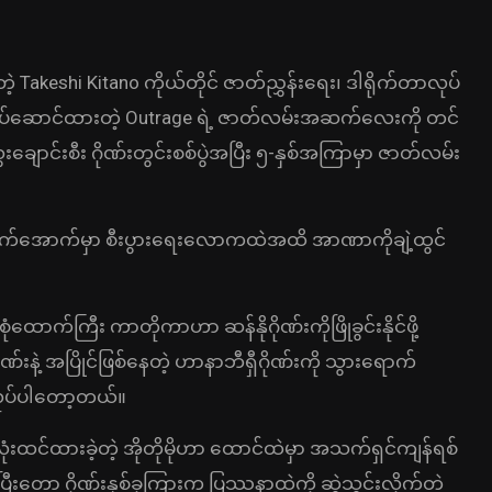
တဲ့ Takeshi Kitano ကိုယ်တိုင် ဇာတ်ညွှန်းရေး၊ ဒါရိုက်တာလုပ်
ရုပ်ဆောင်ထားတဲ့ Outrage ရဲ့ ဇာတ်လမ်းအဆက်လေးကို တင်
ောင်းစီး ဂိုဏ်းတွင်းစစ်ပွဲအပြီး ၅-နှစ်အကြာမှာ ဇာတ်လမ်း
့လက်အောက်မှာ စီးပွားရေးလောကထဲအထိ အာဏာကိုချဲ့ထွင်
ထောက်ကြီး ကာတိုကာဟာ ဆန်နိုဂိုဏ်းကိုဖြိုခွင်းနိုင်ဖို့
ဲ့ အပြိုင်ဖြစ်နေတဲ့ ဟာနာဘီရှီဂိုဏ်းကို သွားရောက်
င်လုပ်ပါတော့တယ်။
ံးထင်ထားခဲ့တဲ့ အိုတိုမိုဟာ ထောင်ထဲမှာ အသက်ရှင်ကျန်ရစ်
ြီးတော့ ဂိုဏ်းနှစ်ခုကြားက ပြဿနာထဲကို ဆွဲသွင်းလိုက်တဲ့