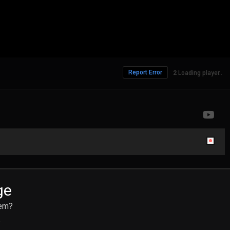
Report Error
335 Views
ge
hem?
.