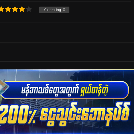
Your rating:
0