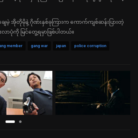
အိုတိုမိုနဲ့ ဂိုဏ်းနှစ်ခုကြားက ကောက်ကျစ်ဆန်းပြားတဲ့
လာပုံကို မြင်တွေ့ရမှာဖြစ်ပါတယ်။
ang member
gang war
japan
police corruption