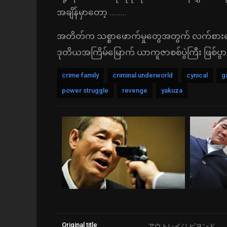
အချိန်မှာတော့ ………
အတိတ်က သစ္စာဖောက်မှုတွေအတွက် လက်စားချေမဲ့ 
ဒုတိယအကြိမ်မြောက် ယာကူဇာစစ်ပွဲကြီး ဖြစ်ပွား
crime family
criminal underworld
cynical
g
power struggle
revenge
yakuza
Original title
アウトレイジ ビヨンド