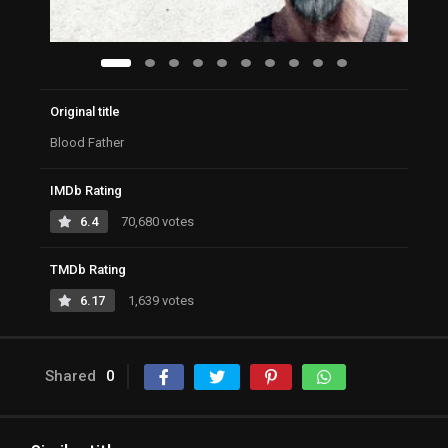
Original title
Blood Father
IMDb Rating
6.4
70,680 votes
TMDb Rating
6.17
1,639 votes
Shared
0