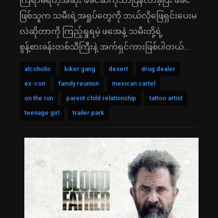
ကြံရာမရတဲ့အဆုံး ဖခင်ဆီကိုသာပြန်လာခဲ့ပြီး ဖခင်
ဖြစ်သူက သမီးရဲ့အရှုပ်တွေကို ဘယ်လိုဖြေရှင်းပေးမ
လဲဆိုတာကို ကြည့်ရှုရမဲ့ ဖအေနဲ့ သမီးတို့ရဲ့
စွန့်စားခန်းတစ်သီကြီးနဲ့ အက်ရှင်ကားဖြစ်ပါတယ်…
alcoholic
biker gang
desert
drug dealer
ex-con
family reunion
mexican cartel
on the run
parent child relationship
tattoo artist
teenage girl
trailer park