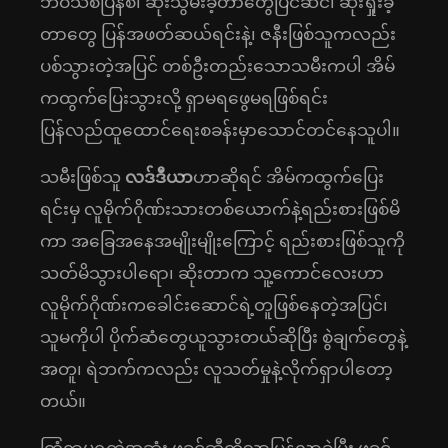
ဘဝသစ်ပြန်စ၊ ဆိုးသွမ်းခဲ့တာတွေပြင်ဆင်၊ ဆုံးရှုံးခဲ့
တာတွေ ပြန်အဖတ်ဆယ်ရင်းနဲ့၊ ဇနီးဖြစ်သူကလည်း
ပစ်သွားတဲ့အပြင် တစ်ဦးတည်းသောသမီးကပါ အိမ်
ကထွက်ပြေးသွားလို့ ရှာမရဖွေမရဖြစ်ရင်း
ပြန်လည်ထူထောင်ရေးစခန်းမှာသောင်တင်နေသူပါ။
သမီးဖြစ်သူ
လဒ်ဒီယာ
ဟာဆိုရင် အိမ်ကထွက်ပြေး
ရင်းမှ လူမိုက်ဂိုဏ်းသားတစ်ယောက်နဲ့ရည်းစားဖြစ်မိ
ကာ အခြေအနေအမျိုးမျိုးကြောင့် ရည်းစားဖြစ်သူကို
သတ်မိသွားပါရော၊ ဆိုးတာက သူ့ကောင်လေးဟာ
လူမိုက်ဂိုဏ်းကခေါင်းဆောင်ရဲ့တူဖြစ်နေတဲ့အပြင်၊
သူမကိုပါ ပိုက်ဆံတွေယူသွားတယ်ဆိုပြီး စွဲချက်တွေနဲ့
အတူ၊ ရဲဘက်ကလည်း လူသတ်မှုနဲ့လိုက်ရှာပါတော့
တယ်။