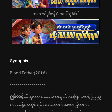
အကောင့်ဖွင့်ရန် ပုံအပေါ်သို့နှိပ်ပါ
Synopsis
Blood Father(2016)
******************
ဂျွန်လင့်
ဆိုသူဟာ ထောင်ကထွက်လာပြိး စောင့်ကြည့်
ကာလနဲ့နေထိုင်ရင်း အသောက်အစားဖြတ်ကာ