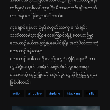
အဆက်အသွယ်ပြတ်တောက်သွားပြီး လေယာဉ်ခန်း
တစ်ခုလုံး တုန်လှုပ်သွားပြီး မီတာသောင်းချီ အထက်
ဟာ ငရဲပမာဖြစ်သွားခဲ့ပါတယ်။
ကုချောင်ရန်ဟာ ပုံမှန်မဟုတ်တာကို ချက်ချင်း
သတိထားမိသွားပြီး လေကြောင်းရဲနဲ့ လေယာဉ်မှူး
လေယာဉ်မယ်အဖွဲ့တို့နဲ့ပူးပေါင်းပြီး အလုံပိတ်ထားတဲ့
လေယာဉ်ခန်းထဲမှာ
လေယာဉ်ပေါ်က ခရီးသည်တွေရဲ့လုံခြုံရေးကို ကာ
ကွယ်ဖို့အတွက် ဒုစရိုက်အဖွဲ့နဲ့ စိတ်လှုပ်ရှားစရာ
ကောင်းတဲ့ ယှဉ်ပြိုင်တိုက်ခိုက်မှုတွေကို ကြည့်ရှုရမှာ
ဖြစ်ပါတယ်။
action
air police
airplane
hijacking
thriller