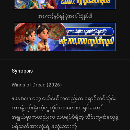
အကောင့်ဖွင့်ရန် ပုံအပေါ်သို့နှိပ်ပါ
Synopsis
Wings of Dread (2026)
90s born တွေ ငယ်ငယ်ကတည်းက ရှောင်လင်သိုင်း
ကားနဲ့ ရင်းနှီးတဲ့လူတိုင်း ကလေးသရုပ်ဆောင်
အရွယ်မှာကတည်းက သပ်ရပ်ပိရိတဲ့ သိုင်းကွက်တွေနဲ့
ပရိသတ်အားလုံးရဲ့ နှလုံးသားကို