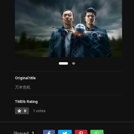
Original title
万米危机
TMDb Rating
8
1 votes
Shared
1