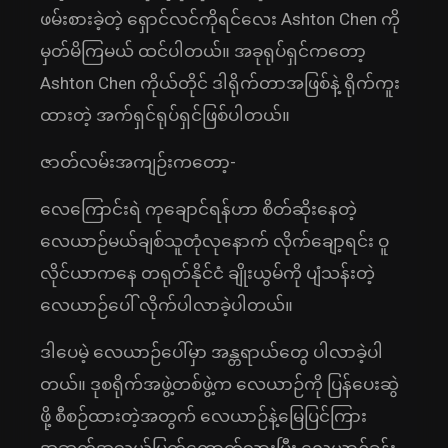
ဖမ်းစားခဲ့တဲ့ ရှောင်လင်ကိုရင်လေး Ashton Chen ကို
မှတ်မိကြမယ် ထင်ပါတယ်။ အခုရုပ်ရှင်ကတော့
Ashton Chen ကိုယ်တိုင် ဒါရိုက်တာအဖြစ်နဲ့ ရိုက်ကူး
ထားတဲ့ အက်ရှင်ရုပ်ရှင်ဖြစ်ပါတယ်။
ဇာတ်လမ်းအကျဉ်းကတော့-
လေကြောင်းရဲ ကုချောင်ရန်ဟာ စိတ်ဆိုးနေတဲ့
လေယာဉ်မယ်ချစ်သူတုံလုနောက် လိုက်ချော့ရင်း ဝူ
လိုင်ယာကနေ တရုတ်နိုင်ငံ ချိုးယွမ်ကို ပျံသန်းတဲ့
လေယာဉ်ပေါ် လိုက်ပါလာခဲ့ပါတယ်။
ဒါပေမဲ့ လေယာဉ်ပေါ်မှာ အန္တရာယ်တွေ ပါလာခဲ့ပါ
တယ်။ ဒုစရိုက်အဖွဲ့တစ်ဖွဲ့က လေယာဉ်ကို ပြန်ပေးဆွဲ
ဖို့ စီစဉ်ထားတဲ့အတွက် လေယာဉ်နဲ့မြေပြင်ကြား