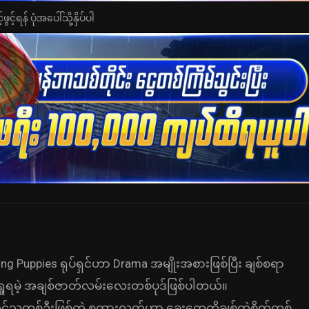
င့်ရန် ပုံအပေါ်သို့နှိပ်ပါ
ng Puppies ရုပ်ရှင်ဟာ Drama အမျိုးအစားဖြစ်ပြီး ချစ်စရာ
ရှုရမဲ့ အချစ်ဇာတ်လမ်းလေးတစ်ပုဒ်ဖြစ်ပါတယ်။
ွင်သူတစ်ဦးဖြစ်တဲ့ စကားလတ်ဟာ ခွေးတွေကိုချစ်တဲ့စိတ်တစ်