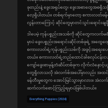
ခုတည်းနဲ့ ခွေးအရုပ်တွေ၊ ခွေးအစာတွေအစရှိသဖ
လေ့ရှိပါတယ်။ တစ်ရက်မှာတော့ စကားလတ်ဖန်တီးလ
လွန်းတာကြောင့် ဆိုင်တွေမှာတင်သွင်းရောင်းချဖိ
ဒါပေမဲ့ ကုန်ပစ္စည်းအသစ်ကို ဆိုင်တွေကလ
မှာပဲ ခွေးပစ္စည်းအရောင်းဆိုင်တစ်ခုရဲ့ အထွေထ
စကားလတ်ရဲ့ကုန်ပစ္စည်းသစ်ကို အခွင့်အရေးပေး
တယ်။ စကားလတ်ရဲ့တည်ထောင်ခါစလုပ်ငန်းငယ်
ကျော်ခွေးစာမုန့်တံဆိပ်တစ်ခုက လိုက်လံနှောင့်ယ
တွေရှိလာသလို အဲလက်စ်အပေါ်မှာလည်း အထင်လွ
ဖန်တီးမှုတွေက အောင်မြင်သွားမှာလား။ အဲလက်
ဆက်လက်စောင့်ကြည့်ရမှာပဲဖြစ်ပါတယ်။
Everything Puppies (2024)