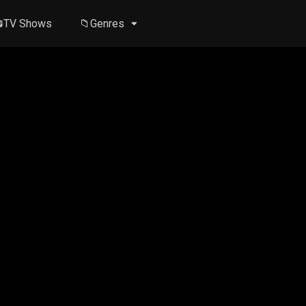
TV Shows
📁Genres