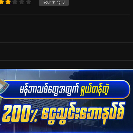
Your rating:
0