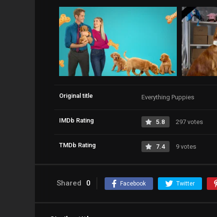
Original title
Everything Puppies
IMDb Rating
5.8
297 votes
TMDb Rating
7.4
9 votes
Shared
0
Facebook
Twitter