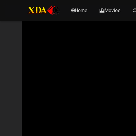
🌐Home
🎦Movies
