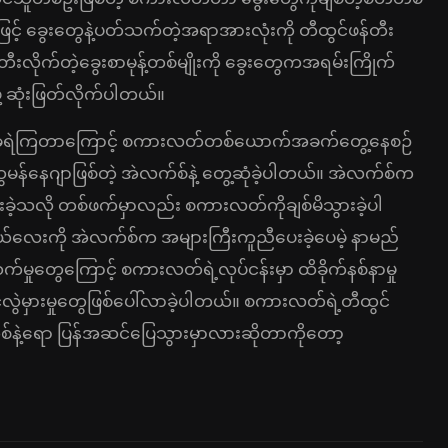
ြင့် ခွေးတွေနဲ့ပတ်သက်တဲ့အရာအားလုံးကို တီထွင်ဖန်တီး
ိုက်တဲ့ခွေးစာမုန့်တစ်မျိုးကို ခွေးတွေကအရမ်းကြိုက်
ု့ ဆုံးဖြတ်လိုက်ပါတယ်။
က်မခံရဲကြတာကြောင့် စကားလတ်တစ်ယောက်အခက်တွေ့နေစဉ်
ွေမန်နေဂျာဖြစ်တဲ့ အဲလက်စ်နဲ့ တွေ့ဆုံခဲ့ပါတယ်။ အဲလက်စ်က
ခဲ့သလို တစ်ဖက်မှာလည်း စကားလတ်ကိုချစ်မိသွားခဲ့ပါ
လေးကို အဲလက်စ်က အများကြီးကူညီပေးခဲ့ပေမဲ့ နာမည်
ှက်မှုတွေကြောင့် စကားလတ်ရဲ့လုပ်ငန်းမှာ ထိခိုက်နစ်နာမှု
ဲမှားမှုတွေဖြစ်ပေါ်လာခဲ့ပါတယ်။ စကားလတ်ရဲ့တီထွင်
စ်နဲ့ရော ပြန်အဆင်ပြေသွားမှာလားဆိုတာကိုတော့