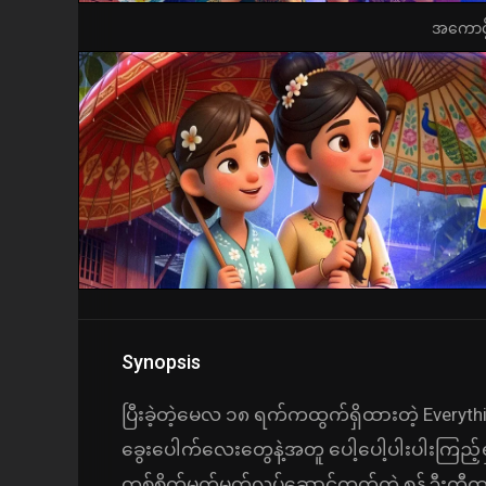
အကောင့်ဖွ
Synopsis
ပြီးခဲ့တဲ့မေလ ၁၈ ရက်ကထွက်ရှိထားတဲ့ Everythi
ခွေးပေါက်လေးတွေနဲ့အတူ ပေါ့ပေါ့ပါးပါးကြည့်
တစ်စိုက်မတ်မတ်လုပ်ဆောင်တတ်တဲ့ စွန့်ဦးတီထ