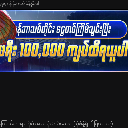
င့်ရန် ပုံအပေါ်သို့နှိပ်ပါ
င်းအရာကိုပဲ အားလုံးမသိသေးတဲ့ပုံစံနဲ့ရိုက်ပြထားတဲ့