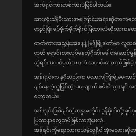
အက်ရှင်ကားတစ်ကားပဲဖြစ်ပါတယ်။
အားလုံးသိပြီးသားအကြောင်းအရာဆိုတာကတော့ ကျာ
တည်ပြီး ခပ်မိုက်မိုက်ရိုက်ပြထားလဲဆိုတာကတော
ဇာတ်ကားအညွှန်းအနေနဲ့ မြန်မြို့တော်မှာ လူ
ထုတ် ရောင်းစားလုပ်နေတဲ့ဂိုဏ်းခေါင်းဆောင်
ခွန
ဆွဲရင်း မထင်မှတ်ထားဘဲ သတင်းထောက်ဖြစ်မဲ့ 
အန်းရှင်းက နဂိုတည်းက လောကကြီးရဲ့မကောင်း
ချင်နေတဲ့သူဖြစ်တဲ့အလျောက် ဖမ်းမိသွားရင် အသတ်
တော့တယ်။
အန်းရှင်းဖြစ်ချင်တဲ့ဆန္ဒအတိုင်း ခွန်မိုက်တို့
ပြဿနာတွေထပ်ဖြစ်လာအုံးမလဲ…
အန်ရှင်းကိုရောလာကယ်မဲ့သူရှိပါအုံးမလားဆ