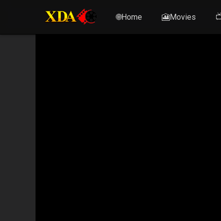
🌐Home
🎦Movies
