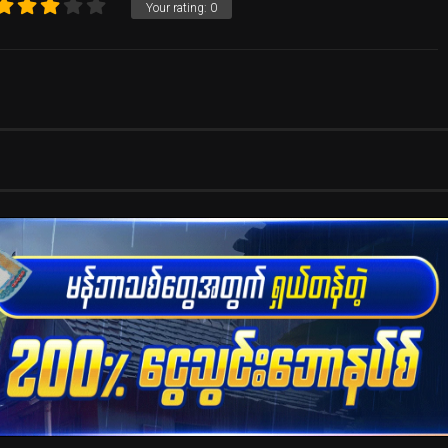
Your rating:
0