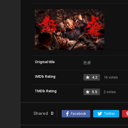
Original title
怒袭
IMDb Rating
4.2
16 votes
TMDb Rating
5.5
2 votes
Shared
0
Facebook
Twitter