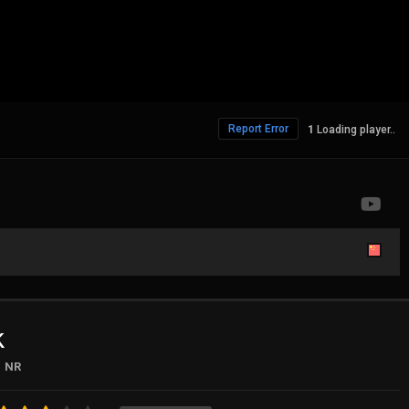
Report Error
379 Views
k
NR