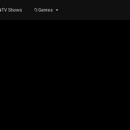
TV Shows
📁Genres