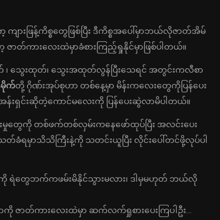
းဖြန့်ကိစ္စတွေဖြစ်ပြီး ဒီကိစ္စအပေါ်မှာဘယ်လိုဇာတ်အိမ်
့ ဇာတ်ကားလေးထဲမှာခံစားကြည့်ရှုနိုင်မှာဖြစ်ပါတယ်။
သတ် ၊ သွေးထုတ်၊ သွေးအထုတ်လွန်ပြီးသေရင် အတွင်းကလီစာ
်မိုက်
တို့ ဂိုဏ်းအုပ်စုဟာ တစ်နေ့မှာ မိန်းကလေးတွေကိုပြန်ပေး
အန်းရှင်းဆိုတဲ့ကောင်မလေးကို ပြန်ပေးဆွဲလာမိပါတယ်။
မှုတွေကို တစ်ဖက်တစ်လှမ်းကနေဖော်ထုပ်ပြီး အလင်းပေး
ခံရမှာသိသိကြီးနဲ့ကို သတင်းယူပြီး လိုင်းပေါ်တင်ဖို့လုပ်ပါ
အုပ်စုကို ရဲတွေဘက်ကဖမ်းမိနိုင်သွားမလား၊ ဒါမှမဟုတ် ဘယ်လို
ိုတာကို ဇာတ်ကားလေးထဲမှာ ဆက်လက်ရှုစားပေးကြပါဦး…