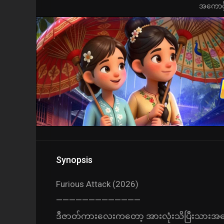
အကောင့်ဖွ
Synopsis
Furious Attack (2026)
—————————————
ဒီဇာတ်ကား‌လေးကတော့ အားလုံးသိပြီးသားအကြော