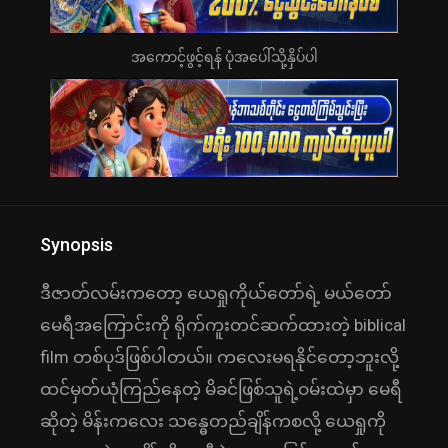
အကောင့်ဖွင့်ရန် ပုံအပေါ်သို့နှိပ်ပါ
Synopsis
ဒီဇာတ်လမ်းကတော့ ယေရှုကိုယ်တော်ရဲ့ မယ်တော်
မေရီအကြောင်းကို ရိုက်ကူးတင်ဆက်ထားတဲ့ biblical
film တစ်ပုဒ်ဖြစ်ပါတယ်။ ကလေးမရနိုင်တော့ဘူးလို့
ထင်မှတ်ယုံကြည်နေတဲ့ မိခင်ဖြစ်သူရဲ့ဝမ်းထဲမှာ မေရီ
ဆိုတဲ့ မိန်းကလေး သန္ဓေတည်ချိန်ကစလို့ ယေရှုကို