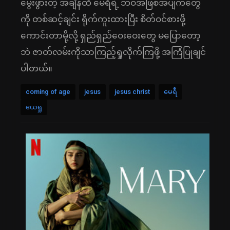
မွေးဖွားတဲ့ အချိန်ထိ မေရီရဲ့ ဘဝအဖြစ်အပျက်တွေ
ကို တစ်ဆင့်ချင်း ရိုက်ကူးထားပြီး စိတ်ဝင်စားဖို့
ကောင်းတာမို့လို့ ရှည်ရှည်ဝေးဝေးတွေ မပြောတော့
ဘဲ ဇာတ်လမ်းကိုသာကြည့်ရှုလိုက်ကြဖို့ အကြံပြုချင်
ပါတယ်။
coming of age
jesus
jesus christ
မေရီ
ယေရှု