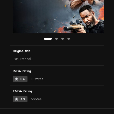
Original title
Exit Protocol
IMDb Rating
3.6
10 votes
TMDb Rating
4.9
6 votes