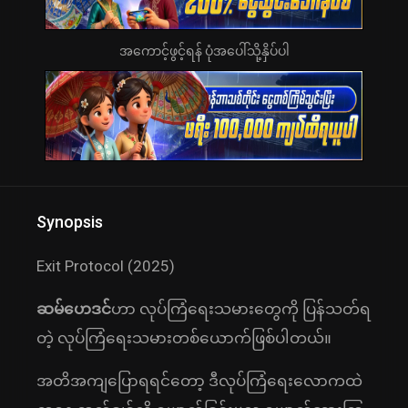
အကောင့်ဖွင့်ရန် ပုံအပေါ်သို့နှိပ်ပါ
Synopsis
Exit Protocol (2025)
ဆမ်ဟေဒင်
ဟာ လုပ်ကြံရေးသမားတွေကို ပြန်သတ်ရ
တဲ့ လုပ်ကြံရေးသမားတစ်ယောက်ဖြစ်ပါတယ်။
အတိအကျပြောရရင်တော့ ဒီလုပ်ကြံရေးလောကထဲ