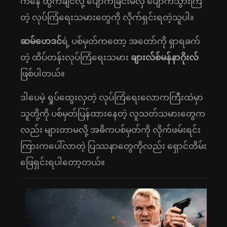
ကနေ ထွက်ချင်လို့ ပျောက်ခြင်းမလှ ပျောက်သွားကြ
တဲ့ လုပ်ကြံရေးသမားတွေကို လိုက်ရှင်းရတဲ့သူပါ။
ဆမ်ဟေဒင်
ရဲ့ ပစ်မှတ်ကတော့ အ‌တော်ကို ရှာရခက်
တဲ့ ထိပ်တန်းလုပ်ကြံရေးသမား
ချားလ်စ်မန်နာဂိုးလ်
ဖြစ်ပါတယ်။
ဒါပေမဲ့ ရှုပ်ထွေးလှတဲ့ လုပ်ကြံရေးလောကကြီးထဲမှာ
သူတို့ကို ပစ်မှတ်ပြန်ထားနေတဲ့ လူသတ်သမားတွေက
လည်း များတာမလို့ အဓိကပစ်မှတ်ကို လိုက်ဖမ်းရင်း
ကြားကပေါ်လာတဲ့ ပြဿနာတွေကိုလည်း ရှောင်တိမ်း
ဖြေရှင်းရပါတော့တယ်။