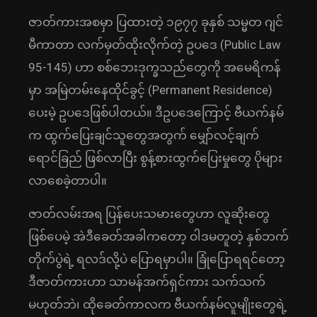
ဇာတ်ကားအစမှာ ပြထားတဲ့ ၁၉၇၇ ခုနှစ် သမ္မတ ဂျင်
မီကာတာ လက်မှတ်ထိုးလိုက်တဲ့ ဥပဒေ (Public Law
95-145) ဟာ စစ်ဘေးဒုက္ခသည်တွေကို အမေရိကန်
မှာ အမြဲတမ်းနေထိုင်ခွင့် (Permanent Residence)
ပေးမဲ့ ဥပဒေဖြစ်ပါတယ်။ ဒီဥပဒေကြောင့် ဗီယက်နမ်
က ထွက်ပြေးချင်သူတွေအတွက် မျှော်လင့်ချက်
ရောင်ခြည် ဖြစ်လာပြီး စွန့်စားထွက်ပြေးမှုတွေ ပိုများ
လာစေခဲ့တာပါ။
ဇာတ်လမ်းအရ ပြန်ပေးသမားတွေဟာ လူဆိုးတွေ
ဖြစ်ပေမဲ့ အဲဒီခေတ်အခါကတော့ ဝါဒမတူတဲ့ နှစ်ဘက်
တိုက်ပွဲရဲ့ ရလဒ်လို့ပဲ ပြောရမှာပါ။ ခြုံပြောရရင်တော့
ဒီဇာတ်ကားဟာ သာမန်အက်ရှင်ကား သက်သက်
မဟုတ်ဘဲ၊ ထိုခေတ်ကာလက ဗီယက်နမ်လူမျိုးတွေရဲ့