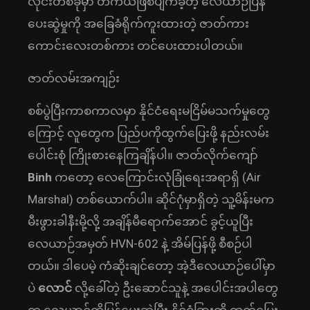
လိုင်းတစ်ခုမှာ တကယ်ဖြစ်ပျက်ခဲ့တဲ့ လေယာဉ်ပြန်
ပေးဆွဲမှုကို အခြေခံရိုက်ကူးထားတဲ့ ဇာတ်ကား
ကောင်းလေးတစ်ကား တင်ပေးထားပါတယ်။
ဇာတ်လမ်းအကျဉ်း
စစ်ပွဲပြီးကာစကာလမှာ နိုင်ငံရေးမငြိမ်မသက်မှုတွေ
ကြောင့် လူတွေက ပြည်ပကိုထွက်ပြေးဖို့ နည်းလမ်း
ပေါင်းစုံ ကြိုးစားနေကြချိန်ပါ။ ဇာတ်လိုက်ကျော်
Binh
ကတော့ လေကြောင်းလုံခြုံရေးအရာရှိ (Air
Marshal) တစ်ယောက်ပါ။ ဆိုင်ဂုံမှာရှိတဲ့ သူ့မိန်းမက
မီးဖွားခါနီးမို့လို့ အချိန်မီရောက်အောင် ခွင့်ယူပြီး
လေယာဉ်အမှတ် HVN-602 နဲ့ အိမ်ပြန်ဖို့ စီစဉ်ပါ
တယ်။ ဒါပေမဲ့ ကံဆိုးချင်တော့ အဲ့ဒီလေယာဉ်ပေါ်မှာ
ပဲ
လောင်
လို့ခေါ်တဲ့ ဦးဆောင်သူနဲ့ အပေါင်းအပါတွေ