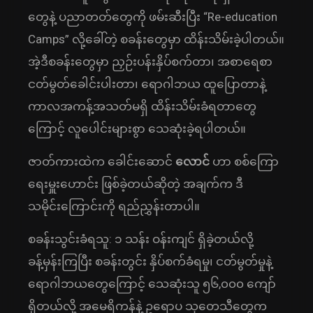
တွေနဲ့ ပညာတတ်တွေကို ဖမ်းဆီးပြီး “Re-education
Camps” လို့ခေါ်တဲ့ စခန်းတွေမှာ ထိန်းသိမ်းခဲ့ပါတယ်။
အဲ့ဒီစခန်းတွေမှာ ညှဉ်းပန်းနှိပ်စက်တာ၊ အစာရေစာ
ငတ်မွတ်ခေါင်းပါးတာ၊ ရောဂါဘယ ထူပြောတာနဲ့
ကာလအကန့်အသတ်မရှိ ထိန်းသိမ်းခံရတာတွေ
ကြောင့် လူပေါင်းများစွာ သေဆုံးခဲ့ရပါတယ်။
ဇာတ်ကားထဲက ခေါင်းဆောင်
လောင်
ဟာ စစ်ကြော
ရေးမှူးဟောင်း ဖြစ်ခဲ့တယ်ဆိုတဲ့ အချက်က ဒီ
သမိုင်းကြောင်းကို ရည်ညွှန်းတာပါ။
စခန်းသွင်းခံရသူ: ၁ သန်း ဝန်းကျင် ရှိခဲ့တယ်လို့
ခန့်မှန်းကြပြီး စခန်းတွင်း နှိပ်စက်ခံရမှု၊ ငတ်မွတ်မှုနဲ့
ရောဂါဘယတွေကြောင့် သေဆုံးသူ ၅၆,၀၀၀ ကျော်
ရှိတယ်လို့ အမေရိကန်နဲ့ ဥရောပ သုတေသီတွေက