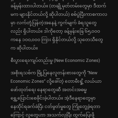
ခန့်မှန်းထားပါတယ်။ (တချို့မှတ်တမ်းတွေမှာ ဒီထက်
မက များနိုင်တယ်လို့ ဆိုပါတယ်) စစ်ပွဲပြီးကာစကာလ
မှာ လက်တုံ့ပြန်တဲ့အနေနဲ့ ကွက်မျက် ခံရသူတွေ
လည်း ရှိပါတယ်။ ဒါကိုတော့ ခန့်မှန်းခြေ ၆၅,၀၀၀
ကနေ ၁၀၀,၀၀၀ ကြား ရှိနိုင်တယ်လို့ သုတေသီတွေ
က ဆိုပါတယ်။
စီးပွားရေးကျပ်တည်းမှု (New Economic Zones)
အစိုးရသစ်က မြို့ပြနေလူတန်းစားတွေကို “New
Economic Zones” လို့ခေါ်တဲ့ တောမီးရှို့ လယ်ယာ
ဖော်ထုတ်ရေး နေရာတွေဆီ အတင်းအဓမ္မ
ရွှေ့ပြောင်းစေခိုင်းခဲ့ပါတယ်။ အဲ့ဒီနေရာတွေမှာ
နေထိုင်ရခက်ခဲပြီး ငတ်မွတ်မှုတွေ ကြုံတွေ့ခဲ့ရတာ
ကြောင့် လူတွေဟာ အသက်လုပြီး ထွက်ပြေးဖို့