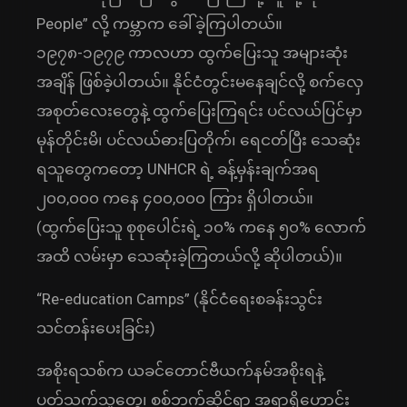
People” လို့ ကမ္ဘာက ခေါ်ခဲ့ကြပါတယ်။
၁၉၇၈-၁၉၇၉ ကာလဟာ ထွက်ပြေးသူ အများဆုံး
အချိန် ဖြစ်ခဲ့ပါတယ်။ နိုင်ငံတွင်းမနေချင်လို့ စက်လှေ
အစုတ်လေးတွေနဲ့ ထွက်ပြေးကြရင်း ပင်လယ်ပြင်မှာ
မုန်တိုင်းမိ၊ ပင်လယ်ဓားပြတိုက်၊ ရေငတ်ပြီး သေဆုံး
ရသူတွေကတော့ UNHCR ရဲ့ ခန့်မှန်းချက်အရ
၂၀၀,၀၀၀ ကနေ ၄၀၀,၀၀၀ ကြား ရှိပါတယ်။
(ထွက်ပြေးသူ စုစုပေါင်းရဲ့ ၁၀% ကနေ ၅၀% လောက်
အထိ လမ်းမှာ သေဆုံးခဲ့ကြတယ်လို့ ဆိုပါတယ်)။
“Re-education Camps” (နိုင်ငံရေးစခန်းသွင်း
သင်တန်းပေးခြင်း)
အစိုးရသစ်က ယခင်တောင်ဗီယက်နမ်အစိုးရနဲ့
ပတ်သက်သူတွေ၊ စစ်ဘက်ဆိုင်ရာ အရာရှိဟောင်း