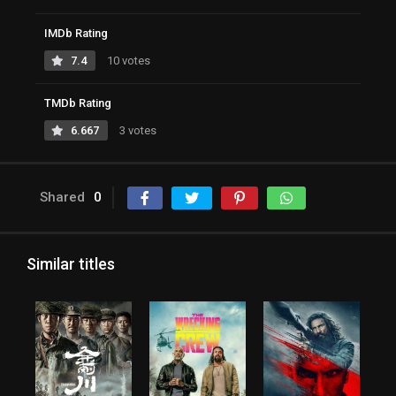
IMDb Rating
7.4
10 votes
TMDb Rating
6.667
3 votes
Shared
0
Similar titles