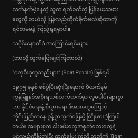
လက်နက်မဲ့နေတဲ့ သူက ရက်စက်တဲ့ ပြန်ပေးသမား
တွေကို ဘယ်လို ပြန်လည်တိုက်ခိုက်မလဲဆိုတာကို
ရင်တမမနဲ့ ကြည့်ရှုရမှာပါ။
သမိုင်းနောက်ခံ အကြောင်းရင်းများ
(ဘာလို့ ထွက်ပြေးချင်ကြတာလဲ)
“လှေစီးဒုက္ခသည်များ” (Boat People) ဖြစ်ရပ်
၁၉၇၅ ခုနှစ် စစ်ပွဲပြီးဆုံးပြီးနောက် ဗီယက်နမ်
ကွန်မြူနစ်အစိုးရသစ်လက်ထက်မှာ လူပေါင်းများစွာ
ဟာ နိုင်ငံရေးနဲ့ စီးပွားရေး ဖိအားတွေကြောင့်
တိုင်းပြည်ကနေ စွန့်ခွာထွက်ပြေးဖို့ ကြိုးစားခဲ့ကြပါ
တယ်။ အများစုက ငါးဖမ်းလှေအစုတ်လေးတွေနဲ့
ပင်လယ်ကိုဖြတ်ပြီး ထွက်ပြေးကြလို့ သူတို့ကို “Boat