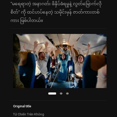
“မရေရာတဲ့ အနာဂတ်၊ ဖိနှိပ်ခံရမှုနဲ့ လွတ်မြောက်လို
စိတ်” ကို ထင်ဟပ်နေတဲ့ သမိုင်းမှန် ဇာတ်ကားတစ်
ကား ဖြစ်ပါတယ်။
Original title
Tử Chiến Trên Không