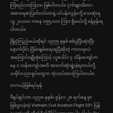
ကြံစည်လာကြတာ ဖြစ်ပါတယ်။ ငှက်ဖျားမိတာ၊
အစာရေစာပြတ်လပ်တာနဲ့ ပင်ပန်းလွန်းလို့ သေဆုံးရ
သူ ၂၀,၀၀၀ ကနေ ၁၅၅,၀၀၀ ကြား ရှိမယ်လို့ ခန့်မှန်းရ
ပါတယ်။
ခြုံငုံကြည့်မယ်ဆိုရင် ၁၉၇၅ ခုနှစ် စစ်ပွဲပြီးဆုံးပြီး
နောက်ပိုင်း ငြိမ်းချမ်းရေးရပြီဆိုတဲ့ ကာလမှာပဲ
အကြောင်းမျိုးစုံကြောင့် လူပေါင်း ၄ သိန်းကျော်က
နေ ၁ သန်းကျော်အထိ အသက်ဆုံးရှုံးခဲ့ရတယ်လို့
သမိုင်းပညာရှင်တွေက သုံးသပ်ထားကြပါတယ်။
တကယ့်ဖြစ်ရပ်မှန်
ဒီရုပ်ရှင်ဟာ ၁၉၇၈ ခုနှစ်၊ ဇွန်လ ၂၈ ရက်နေ့ မှာ
ဖြစ်ပွားခဲ့တဲ့ Vietnam Civil Aviation Flight 501 ပြန်