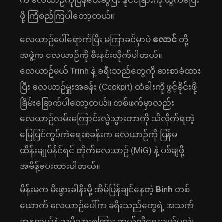
က လေယာဉ်ကိုပြန်ပေးဆွဲပြီး နိုင်ငံခြားကို ထွက်ပြေး
ဖို့ ကြံစည်ကြပါတော့တယ်။
လေယာဉ်ပေါ်ရောက်ပြီး မကြာခင်မှာပဲ
လောင်
တို့
အဖွဲ့က လေယာဉ်ကို စီးနင်းလိုက်ပါတယ်။
လေယာဉ်မယ် Trinh နဲ့ ခရီးသည်တွေကို ဓားစာခံထား
ပြီး လေယာဉ်မှူးအခန်း (Cockpit) တံခါးကို ဖွင့်ခိုင်းဖို့
ခြိမ်းခြောက်ပါတော့တယ်။ တစ်ဖက်မှာလည်း
လေယာဉ်လမ်းကြောင်းလွဲသွားတာကို သိလိုက်ရတဲ့
မြေပြင်ကွပ်ကဲရေးစခန်းက လေယာဉ်ကို ပြန်မ
ထိန်းချုပ်နိုင်ရင် တိုက်လေယာဉ် (MiG) နဲ့ ပစ်ချဖို့
အမိန့်ပေးထားပါတယ်။
မိန်းမက မီးဖွားခါနီးမို့ အိမ်ပြန်ချင်နေတဲ့
Binh
တစ်
ယောက် လေယာဉ်ပေါ်က ခရီးသည်တွေရဲ့ အသက်
အန္တရာယ်နဲ့ သူ့မိသားစုကြား ဘယ်လိုရွေးချယ်မလဲ၊