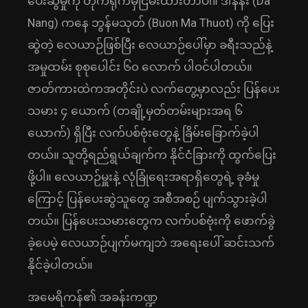
ပေးဆွဲမှုကို တိုက်ရိုက်မှီငြမ်းထားတာပါ။ ဒါနန်း (Da
Nang) ကနေ ဘွန်မသုတ် (Buon Ma Thuot) ကို ပြေး
ဆွဲတဲ့ လေယာဉ်ဖြစ်ပြီး လေယာဉ်ပေါ်မှာ ခရီးသည်နဲ့
အမှုထမ်း စုစုပေါင်း ၆၀ လောက် ပါဝင်ပါတယ်။
ဇာတ်ကားထဲကအတိုင်းပဲ လက်တွေ့မှာလည်း ပြန်ပေး
သမား ၄ ယောက် (တချို့မှတ်တမ်းများအရ ၆
ယောက်) ရှိပြီး လက်ပစ်ဗုံးတွေနဲ့ ခြိမ်းခြောက်ခဲ့ပါ
တယ်။ သူတို့ရည်ရွယ်ချက်က နိုင်ငံခြားကို ထွက်ပြေး
ဖို့ပါ။ လေယာဉ်မှူးနဲ့ လုံခြုံရေးအရာရှိတွေရဲ့ ခုခံမှု
ကြောင့် ပြန်ပေးဆွဲသူတွေ အစီအစဉ် ပျက်သွားခဲ့ပါ
တယ်။ ပြန်ပေးသမားတွေက လက်ပစ်ဗုံးကို ဖောက်ခွဲ
ခဲ့ပေမဲ့ လေယာဉ်ပျက်မကျဘဲ အရေးပေါ် ဆင်းသက်
နိုင်ခဲ့ပါတယ်။
အမေရိကန်၏ အခန်းကဏ္ဍ