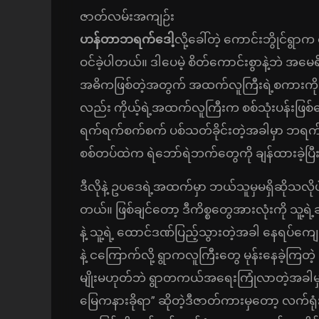
ဇာတ်လမ်းအကျဉ်း
ဟန်တာဘရက်ဒေါ့
လို့ခေါ်တဲ့ ကောင်းဘွိုင်
ဝင်ခဲ့ပါတယ်။ ဒါပေမဲ့ စိတ်ကောင်းစွာနဲ့ဘဲ အ
အဓိကဖြစ်တဲ့အတွက် အထက်လူကြီးရဲ့စကားကို လ
လည်း ကိုယ့်ရဲ့အထက်လူကြီးက စစ်သုံးပန်းဖြစ်သ
ရက်ရက်စက်စက် ပစ်သတ်ခိုင်းတဲ့အခါမှာ ဘရက်
စစ်တပ်ထဲက ရဲဘော်ရဲဘက်တွေကို ချန်ထားခဲ့ပြီ
ဒီလိုနဲ့ ဥပဒေရဲ့အထက်မှာ ဘယ်သူမှမရှိဆိုသလို
တယ်။ ဖြစ်ချင်တော့ ဒီကိစ္စတွေအားလုံးကို သူ့ရဲ
နဲ့ သူ့ရဲ့ ထောင်ဒဏ်ပြည့်သွားတဲ့အခါ နေရပ်ကျေ
နဲ့ ငကြောက်လို့ ရွာကလူကြီးတွေ မုန်းနေခဲ့က
မျိုးမဟုတ်ဘဲ ရွာတကယ်အရေးကြုံလာတဲ့အခါမှတော့
မြေကနားခိုရာ” ဆိုတဲ့ဒီဇာတ်ကားမှတော့ လက်ရု