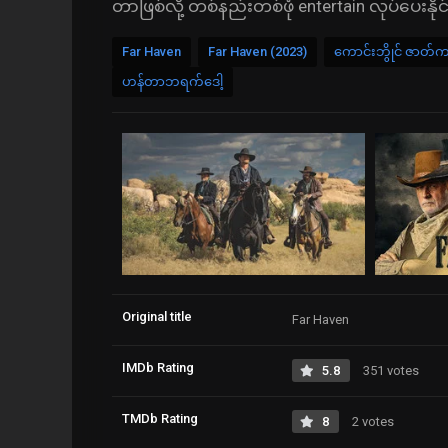
တာဖြစ်လို့ တစ်နည်းတစ်ဖုံ entertain လုပ်ပေးန
Far Haven
Far Haven (2023)
ကောင်းဘွိုင် ဇာတ်
ဟန်တာဘရက်ဒေါ့
Original title
Far Haven
IMDb Rating
5.8
351 votes
TMDb Rating
8
2 votes