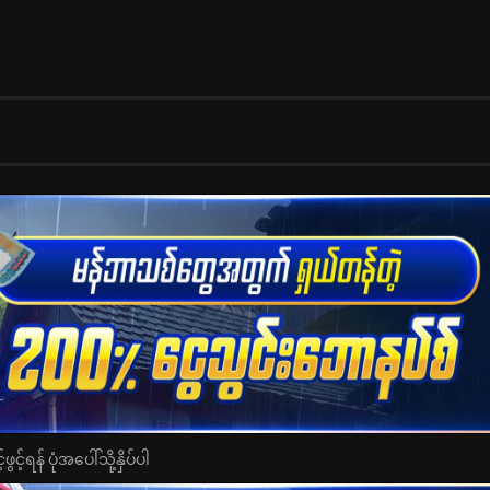
င့်ရန် ပုံအပေါ်သို့နှိပ်ပါ