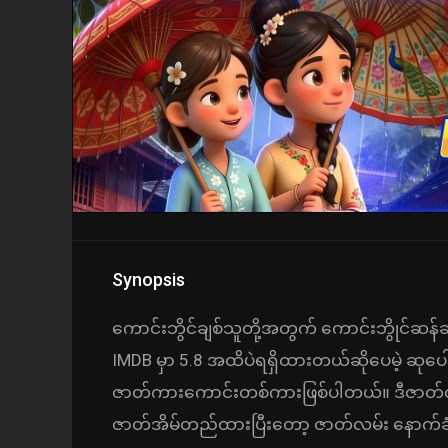
Synopsis
ကောင်းဘွိင်ချစ်သူတို့အတွက် ကောင်းဘွိုင်
IMDB မှာ 5.8 အထိပဲရရှိထားတယ်ဆိုပေမဲ့ ဆုပေါင
ဇာတ်ကားကောင်းတစ်ကားဖြစ်ပါတယ်။ ဒီဇာတ်လမ
ဇာတ်အိမ်တည်ထားပြီးတော့ ဇာတ်လမ်း နောက်ခ