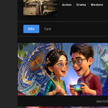
Action
Drama
Western
Info
Cast
အကောင့်ဖွ