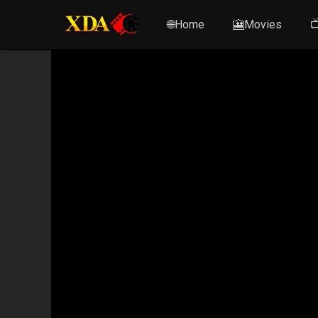
🌐Home
🎦Movies
