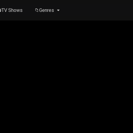
TV Shows
📁Genres