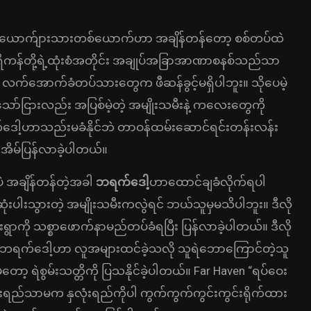
ရွာက ယောက်ျားသားတစ်ယောက်ဟာ အချိန်တန်တော့ စစ်တပ်ထဲ
မေရိကန်တို့ရဲ့ထုံးစံအတိုင်း အချုပ်အခြာအာဏာစနစ်သည်သာ
က်အောက်ခံတပ်သားတွေက ဖီဆန်ခွင့်မရှိပါဘူး။ သိုပေမဲ့
ော်ငြားလည်း အပြစ်မဲ့တဲ့ အမျိုးသမီးနဲ့ ကလေးတွေကို
ဒေါ့ဟာသည်းမခံနိုင်ဘဲ တာဝန်ထမ်းဆောင်ရင်းတန်းလန်း
းအိမ်ပြန်လာခဲ့ပါတယ်။
ပဲ အချိန်တန်တဲ့အခါ
ဘရက်ဒေါ့
ဟာထောင်ချခံလိုက်ရပါ
့ဆုံးပါးသွားတဲ့ အမျိုးသမီးကလွဲရင် ဘယ်သူမှမသိပါဘူး။ ဒီလို
းရွာကို သစ္စာဖောက်နာမည်တပ်ခံရပြီး ပြန်လာခဲ့ပါတယ်။ ဒီလို
ြတဲ့ ဘရက်ဒေါ့ဟာ လူအများထင်ခဲ့သလို သူရဲဘောကြောင်တဲ့သူ
 ရဲစွမ်းသတ္တိကို ပြသနိုင်ခဲ့ပါတယ်။ Far Haven “ရပ်ဝေး
ံးရည်သာမက နှလုံးရည်ကိုပါ ကွက်ကွက်ကွင်းကွင်းရိုက်ထား