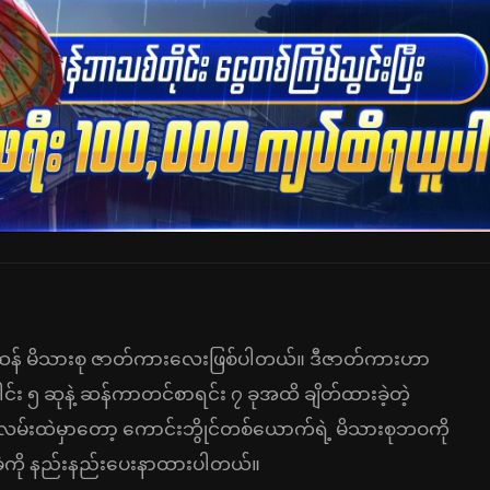
ဆန်ဆန် မိသားစု ဇာတ်ကားလေးဖြစ်ပါတယ်။ ဒီဇာတ်ကားဟာ
်း ၅ ဆုနဲ့ ဆန်ကာတင်စာရင်း ၇ ခုအထိ ချိတ်ထားခဲ့တဲ့
်းထဲမှာတော့ ကောင်းဘွိုင်တစ်ယောက်ရဲ့ မိသားစုဘဝကို
ံကို နည်းနည်းပေးနာထားပါတယ်။