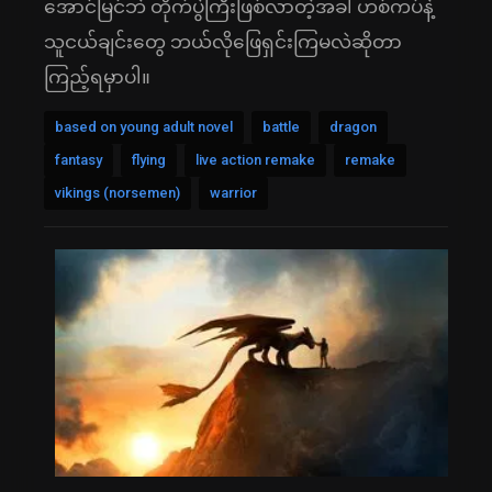
အောင်မြင်ဘဲ တိုက်ပွဲကြီးဖြစ်လာတဲ့အခါ ဟစ်ကပ်နဲ့
သူငယ်ချင်းတွေ ဘယ်လိုဖြေရှင်းကြမလဲဆိုတာ
ကြည့်ရမှာပါ။
based on young adult novel
battle
dragon
fantasy
flying
live action remake
remake
vikings (norsemen)
warrior