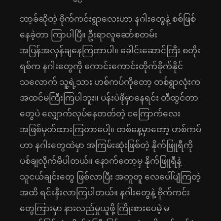
ဘာ့ခ်ဆိုတဲ့ ဗိုက်ကင်းရွာလေးဟာ နဂါးတွေနဲ့ စစ်ဖြစ်
နေခဲ့တာ ကြာပါပြီ။ ဦးရာလူဆော်စတမ်း
အပြန်အလှန်ချနေကြတာပါ။ ခေါင်းဆောင်ကြီး စတိုး
ရစ်က နဂါးတွေကို ကောင်းကောင်းတိုက်ခိုက်နိုင်
သလောက် သူ့ရဲ့သား ဟစ်ကပ်ကိုတော့ တစ်ရွာလုံးက
အထင်မကြီးကြပါဘူး။ ပန်းပဲဖိုမှာနေရင်း တီထွင်တာ
တွေပဲ လျှောက်လုပ်နေတတ်တဲ့ ငကြောက်လေး
အဖြစ်မှတ်ထားကြတာပေါ့။ တစ်နေ့မှာတော့ ဟစ်ကပ်
ဟာ နဂါးတွေထဲမှာ အကြမ်းဆုံးဖြစ်တဲ့ နိုက်ဖြူရီကို
ပစ်ချလိုက်မိပါတယ်။ နောက်တော့မှ နိုက်ဖြူရီနဲ့
သူငယ်ချင်းတွေ ဖြစ်လာပြီး အတူတူ လေပေါ်ပျံကြတဲ့
အထိ ရင်းနှီးလာကြပါတယ်။ နဂါးတွေနဲ့ ဗိုက်ကင်း
တွေကြားမှာ နားလည်မှုယူဖို့ ကြိုးစားပေမဲ့ မ