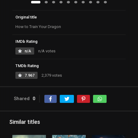
Original title
How to Train Your Dragon
IMDb Rating
n/A
n/A votes
TMDb Rating
7.967
2,379 votes
Shared
0
Similar titles