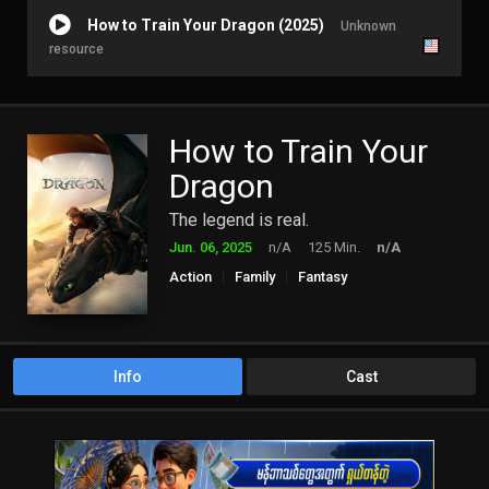
How to Train Your Dragon (2025)
Unknown
resource
How to Train Your
Dragon
The legend is real.
Jun. 06, 2025
n/A
125 Min.
n/A
Action
Family
Fantasy
Info
Cast