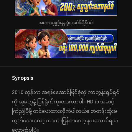
အကောင့်ဖွင့်ရန် ပုံအပေါ်သို့နှိပ်ပါ
Synopsis
2010 တုန်းက အရမ်းအောင်မြင်ခဲ့တဲ့ ကာတွန်းရုပ်ရှင်
ကို လူတွေနဲ့ ပြန်ရိုက်ကူးထားတာပါ။ HDrip အဆင့်
ကြည်ပြီမို့ တင်ပေးထားလိုက်ပါတယ်။ စာတန်းထိုးမ
ထွက်သေးတော့ ဘာသာပြန်ကတော့ နားထောင်ရသ
လောက်ပါပဲ။