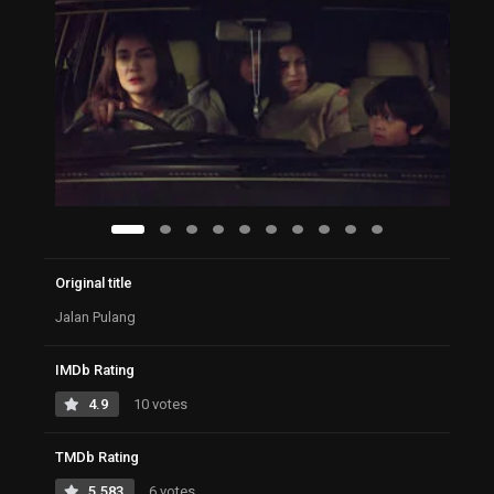
Original title
Jalan Pulang
IMDb Rating
4.9
10 votes
TMDb Rating
5.583
6 votes