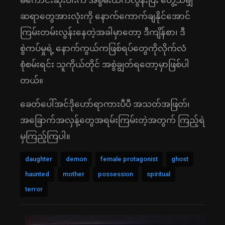
မကောင်းဆိုးဝါးက အစွမ်းထက်လွန်းပြီး တွေ့သမျှ
ဆရာတွေအားလုံးကို နောက်ကောက်ချနိုင်အောင်
ကြမ်းတမ်းလွန်းနေတဲ့အခါမှာတော့ ဒီကျိန်စာ၊ ဒီ
စွဲကပ်မှုရဲ့ နောက်ကွယ်ကဖြစ်ရပ်တွေကိုလိုက်လံ
စုံစမ်းရင်း သူကိုယ်တိုင် အစွဲချွတ်ရတော့မှာဖြစ်ပါ
တယ်။
ခေတ်ပေါ်အင်ဒိုဟော်ရာကားပီပီ အသတ်အဖြတ်၊
အခြောက်အလှန့်တွေအရမ်းကြမ်းတဲ့အတွက် ကြည့်ရဲ
မှကြည့်ကြပါ။
daughter
demon
female protagonist
ghost
haunted
mother
possession
spiritual
terror