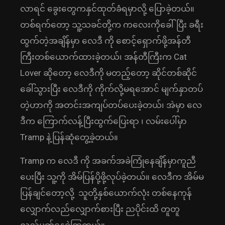
လာရင် ခွေးတွေကနှင်ထုတ်ခံရမှာလို့ ပြောခဲ့တယ်။
တစ်ရက်တော့ သူ့သခင်တို့က ကလေး‌ကိုခေါ်ပြီး ခရီး
ထွက်တဲ့အချိန်မှာ လေဒီ ကို စောင့်ရှောက်ဖို့အန်တီ
ကြီးတစ်ယောက်ထားခဲ့တယ်၊ အန်တီကြီးက Cat
Lover ‌ဆိုတော့ လေဒီကို မတည့်တော့ ဆိုင်တစ်ဆိုင်
ခေါ်သွားပြီး လေဒီကို ကိုက်လို့မရအောင် မျက်နှာတပ်
တဲ့ဟာကို အတင်းအကျပ်တပ်ပေးခဲ့တယ်၊ အဲမှာ လေ
ဒီက ကြောက်လန့်ပြီးထွက်ပြေးရာ ၊ လမ်းပေါ်မှာ
Tramp နဲ့ပြန်ဆုံတွေ့ခဲ့တယ်။
Tramp က လေဒီ ကို အခက်အခဲကြုံနေချိန်မှာကူညီ
ပေးပြီး သူ့ကို အိမ်ပြန်ပို့ဖို့လုပ်ခဲ့တယ်။ လေဒီက အိမ်မ
ပြန်ချင်တော့လို့ သူတို့နှစ်ယောက်လုံး တစ်နေကုန်
လျှောက်လည်လျှောက်စားပြီး ညပိုင်းထိ တူတူ