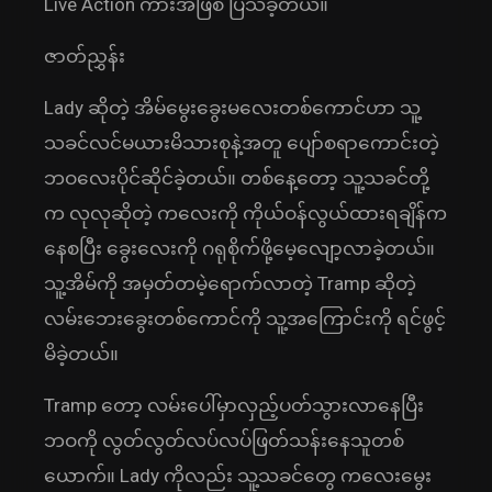
Live Action ကားအဖြစ် ပြသခဲ့တယ်။
ဇာတ်ညွှန်း
Lady ဆိုတဲ့ အိမ်မွေးခွေးမလေးတစ်ကောင်ဟာ သူ့
သခင်လင်မယားမိသားစုနဲ့အတူ ပျော်စရာကောင်းတဲ့
ဘဝလေးပိုင်ဆိုင်ခဲ့တယ်။ တစ်နေ့တော့ သူ့သခင်တို့
က လုလုဆိုတဲ့ ကလေးကို ကိုယ်ဝန်လွယ်ထားရချိန်က
နေစပြီး ခွေးလေးကို ဂရုစိုက်ဖို့မေ့လျော့လာခဲ့တယ်။
သူ့အိမ်ကို အမှတ်တမဲ့ရောက်လာတဲ့ Tramp ဆိုတဲ့
လမ်းဘေးခွေးတစ်ကောင်ကို သူ့အကြောင်းကို ရင်ဖွင့်
မိခဲ့တယ်။
Tramp တော့ လမ်းပေါ်မှာလှည့်ပတ်သွားလာနေပြီး
ဘဝကို လွတ်လွတ်လပ်လပ်ဖြတ်သန်းနေသူတစ်
ယောက်။ ‌Lady ကိုလည်း သူ့သခင်တွေ ကလေးမွေး