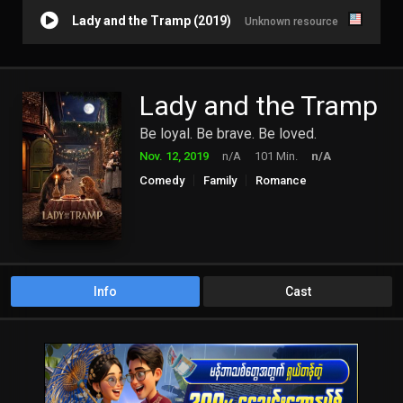
Lady and the Tramp (2019)
Unknown resource
Lady and the Tramp
Be loyal. Be brave. Be loved.
Nov. 12, 2019
n/A
101 Min.
n/A
Comedy
Family
Romance
Info
Cast