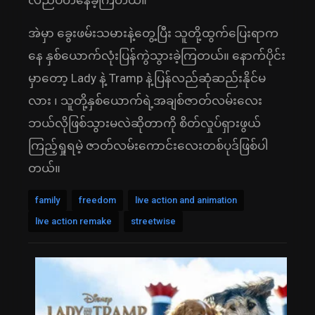
လည်ပတ်နေခဲ့ကြတယ်။
အဲမှာ ခွေးဖမ်းသမားနဲ့တွေ့ပြီး သူတို့ထွက်ပြေးရာက
နေ နှစ်ယောက်လုံးပြန်ကွဲသွားခဲ့ကြတယ်။ နောက်ပိုင်း
မှာတော့ Lady နဲ့ Tramp နဲ့ပြန်လည်ဆုံဆည်းနိုင်မ
လား ၊ သူတို့နှစ်ယောက်ရဲ့အချစ်ဇာတ်လမ်းလေး
ဘယ်လိုဖြစ်သွားမလဲဆိုတာကို စိတ်လှုပ်ရှားဖွယ်
ကြည့်ရှုရမဲ့ ဇာတ်လမ်းကောင်းလေးတစ်ပုဒ်ဖြစ်ပါ
တယ်။
family
freedom
live action and animation
live action remake
streetwise